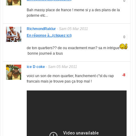
0
Bah massy place de france ! meme si y a des plans de la
poterne etc...
RichmondRaklur
-
Sam 05 Mar 2011
En réponse à...(cliquez ici)
0
de ton quartiers?? de ou exactement man? sa m intrigue
bonne journeé a tous
ice D coke
-
Sam 05 Mar 2011
-8
voici un son de mon quartier, franchement c''st du rap
francais mais je trouve pas ça trop mal !