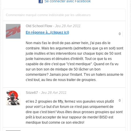
Se connecter avec Facebook
Commentaire marqué comme indésirable par les utilisateurs
Old School Flow
-
Jeu 28 Avr 2011
En réponse à...(cliquez ici)
0
Non mais t'as le droit de pas aimer hein, j'ai pas dis le
contraire. Mais tes arguments (admettons que ça en soit) sont
juste inutiles et tes interventions sur chaque topic de 50 sont
juste haineuses et dénuées d'intérêt. Tout ce que tu es
capable de dire c'est que "c'est merdique". Quand on t'a vu
sur un bon son de mixtape de 50 lâcher un bon
commentaire? Jamais pour l'instant. T'es un haters assume-le
c'est tout, au lieu de nous traiter de groupies.
Söze67
-
Jeu 28 Avr 2011
0
et les 2 groupies de fifty, fermez vos gueules vous plutôt
pour voir! Le but d'un forum ce n'est pas uniquement de
dire que c'est bien! Vous êtes deux grosses groupies qui sont
prêt à tout accepter de leur rappeur de merde! BISD est
merdique tout comme ce son electro!