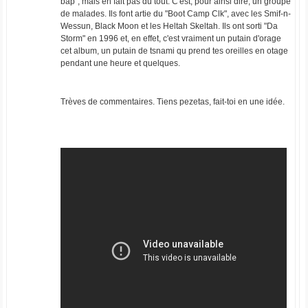
bap", mais en fait pas du tout. C'est, pour ainsi dire, un groupe
de malades. Ils font artie du "Boot Camp Clk", avec les Smif-n-
Wessun, Black Moon et les Heltah Skeltah. Ils ont sorti "Da
Storm" en 1996 et, en effet, c'est vraiment un putain d'orage
cet album, un putain de tsnami qu prend tes oreilles en otage
pendant une heure et quelques.
Trèves de commentaires. Tiens pezetas, fait-toi en une idée.