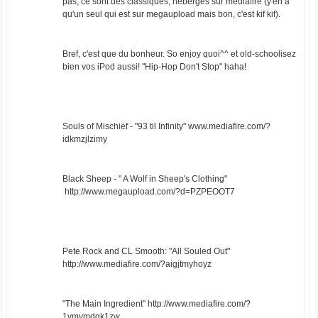
pas, ce sont des classiques, hébergés sur mediafire (y'en a
qu'un seul qui est sur megaupload mais bon, c'est kif kif).
Bref, c'est que du bonheur. So enjoy quoi^^ et old-schoolisez
bien vos iPod aussi! "Hip-Hop Don't Stop" haha!
Souls of Mischief - "93 til Infinity" www.mediafire.com/?
idkmzjlzimy
Black Sheep - " A Wolf in Sheep's Clothing"
http://www.megaupload.com/?d=PZPEOOT7
Pete Rock and CL Smooth: "All Souled Out"
http://www.mediafire.com/?aigjtmyhoyz
"The Main Ingredient" http://www.mediafire.com/?
1ymvmdgk1zw