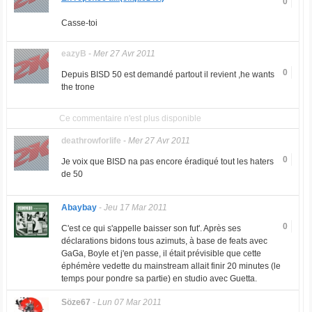
0
Casse-toi
eazyB
-
Mer 27 Avr 2011
0
Depuis BISD 50 est demandé partout il revient ,he wants
the trone
Ce commentaire n'est plus disponible
deathrowforlife
-
Mer 27 Avr 2011
0
Je voix que BISD na pas encore éradiqué tout les haters
de 50
Abaybay
-
Jeu 17 Mar 2011
0
C'est ce qui s'appelle baisser son fut'. Après ses
déclarations bidons tous azimuts, à base de feats avec
GaGa, Boyle et j'en passe, il était prévisible que cette
éphémère vedette du mainstream allait finir 20 minutes (le
temps pour pondre sa partie) en studio avec Guetta.
Söze67
-
Lun 07 Mar 2011