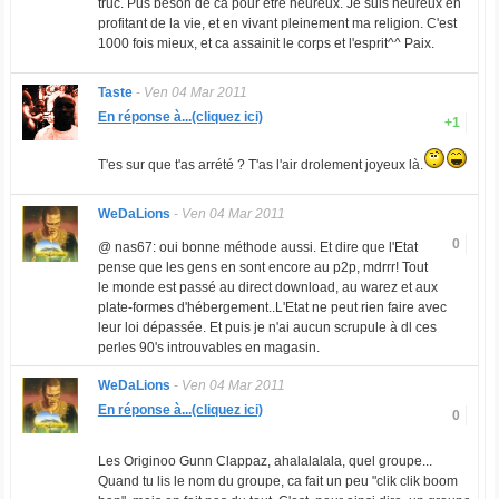
truc. Pus beson de ca pour etre heureux. Je suis heureux en
profitant de la vie, et en vivant pleinement ma religion. C'est
1000 fois mieux, et ca assainit le corps et l'esprit^^ Paix.
Taste
-
Ven 04 Mar 2011
En réponse à...(cliquez ici)
+1
T'es sur que t'as arrété ? T'as l'air drolement joyeux là.
WeDaLions
-
Ven 04 Mar 2011
0
@ nas67: oui bonne méthode aussi. Et dire que l'Etat
pense que les gens en sont encore au p2p, mdrrr! Tout
le monde est passé au direct download, au warez et aux
plate-formes d'hébergement..L'Etat ne peut rien faire avec
leur loi dépassée. Et puis je n'ai aucun scrupule à dl ces
perles 90's introuvables en magasin.
WeDaLions
-
Ven 04 Mar 2011
En réponse à...(cliquez ici)
0
Les Originoo Gunn Clappaz, ahalalalala, quel groupe...
Quand tu lis le nom du groupe, ca fait un peu "clik clik boom