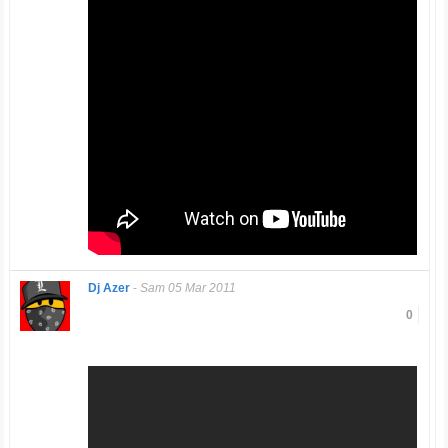
Dj Azer
-
Sam 05 Mar 2011
0