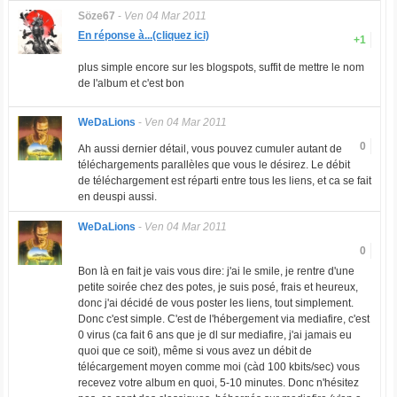
Söze67
-
Ven 04 Mar 2011
En réponse à...(cliquez ici)
+1
plus simple encore sur les blogspots, suffit de mettre le nom
de l'album et c'est bon
WeDaLions
-
Ven 04 Mar 2011
0
Ah aussi dernier détail, vous pouvez cumuler autant de
téléchargements parallèles que vous le désirez. Le débit
de téléchargement est réparti entre tous les liens, et ca se fait
en deuspi aussi.
WeDaLions
-
Ven 04 Mar 2011
0
Bon là en fait je vais vous dire: j'ai le smile, je rentre d'une
petite soirée chez des potes, je suis posé, frais et heureux,
donc j'ai décidé de vous poster les liens, tout simplement.
Donc c'est simple. C'est de l'hébergement via mediafire, c'est
0 virus (ca fait 6 ans que je dl sur mediafire, j'ai jamais eu
quoi que ce soit), même si vous avez un débit de
télécargement moyen comme moi (càd 100 kbits/sec) vous
recevez votre album en quoi, 5-10 minutes. Donc n'hésitez