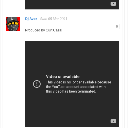
Dj Azer
-
Sam 05 Mar 2011
0
Produced by Curt Cazal