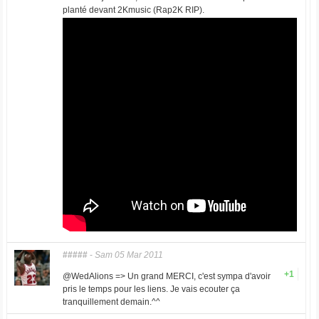
planté devant 2Kmusic (Rap2K RIP).
#####
-
Sam 05 Mar 2011
+1
@WedAlions => Un grand MERCI, c'est sympa d'avoir
pris le temps pour les liens. Je vais ecouter ça
tranquillement demain.^^