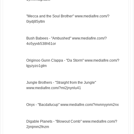
"Mecca and the Soul Brother" www.mediafire.com/?
0iydj85yltm
Bush Babees - "Ambushed" www.mediafire.com/?
4o5yyvb538h61or
Originoo Gunn Clappa - "Da Storm" www.mediafire.com/?
tgyzyzo1gtm
Jungle Brothers - "Straight from the Jungle"
www.mediafire.com/?mi2jnynlu41
Onyx - "Bacdafucup" www.mediafire.com/?mvnnyynm2nx
Digable Planets - "Blowout Comb" www.mediafire.com/?
2jmjmm2fnzm