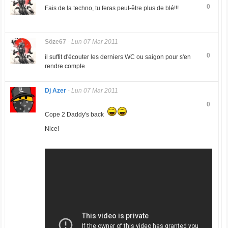
0
Fais de la techno, tu feras peut-être plus de blé!!!
Söze67
-
Lun 07 Mar 2011
0
il suffit d'écouter les derniers WC ou saigon pour s'en
rendre compte
Dj Azer
-
Lun 07 Mar 2011
0
Cope 2 Daddy's back
Nice!