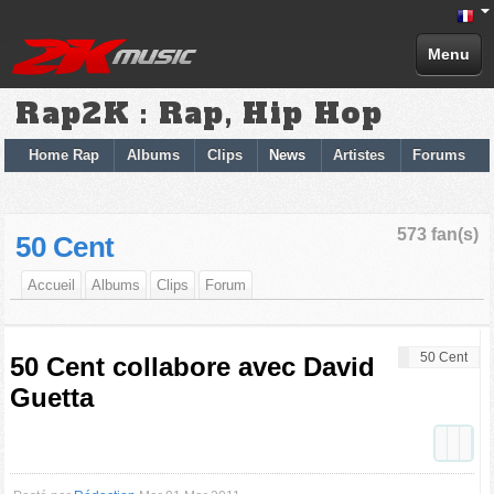
Menu
Rap2K : Rap, Hip Hop
Home Rap
Albums
Clips
News
Artistes
Forums
573 fan(s)
50 Cent
Accueil
Albums
Clips
Forum
50 Cent
50 Cent collabore avec David
Guetta