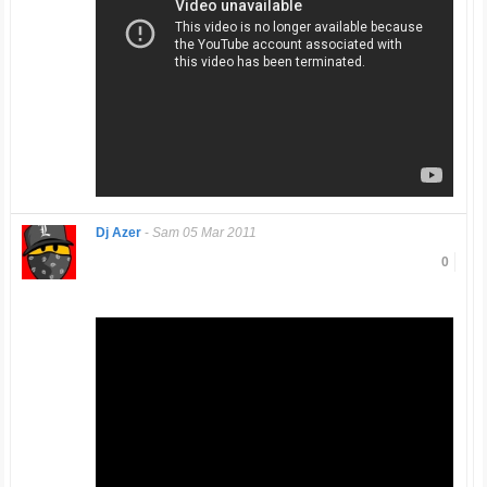
Dj Azer
-
Sam 05 Mar 2011
0