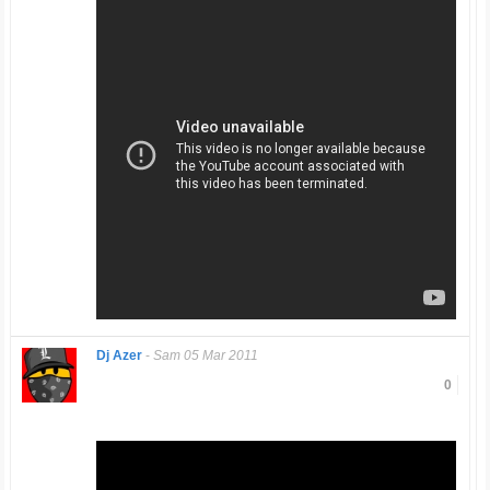
Dj Azer
-
Sam 05 Mar 2011
0