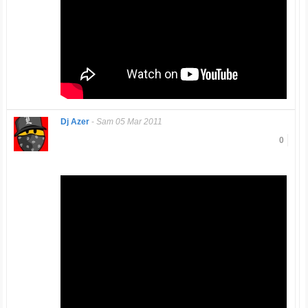
Dj Azer
-
Sam 05 Mar 2011
0