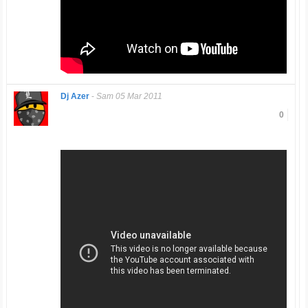
Dj Azer
-
Sam 05 Mar 2011
0