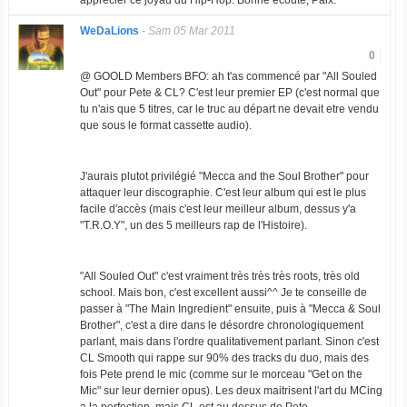
apprécier ce joyau du Hip-Hop. Bonne écoute, Paix.
WeDaLions
-
Sam 05 Mar 2011
0
@ GOOLD Members BFO: ah t'as commencé par "All Souled
Out" pour Pete & CL? C'est leur premier EP (c'est normal que
tu n'ais que 5 titres, car le truc au départ ne devait etre vendu
que sous le format cassette audio).
J'aurais plutot privilégié "Mecca and the Soul Brother" pour
attaquer leur discographie. C'est leur album qui est le plus
facile d'accès (mais c'est leur meilleur album, dessus y'a
"T.R.O.Y", un des 5 meilleurs rap de l'Histoire).
"All Souled Out" c'est vraiment très très très roots, très old
school. Mais bon, c'est excellent aussi^^ Je te conseille de
passer à "The Main Ingredient" ensuite, puis à "Mecca & Soul
Brother", c'est a dire dans le désordre chronologiquement
parlant, mais dans l'ordre qualitativement parlant. Sinon c'est
CL Smooth qui rappe sur 90% des tracks du duo, mais des
fois Pete prend le mic (comme sur le morceau "Get on the
Mic" sur leur dernier opus). Les deux maitrisent l'art du MCing