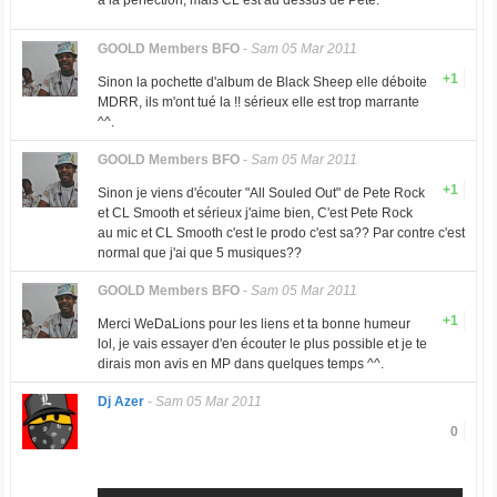
a la perfection, mais CL est au dessus de Pete.
GOOLD Members BFO
-
Sam 05 Mar 2011
+1
Sinon la pochette d'album de Black Sheep elle déboite
MDRR, ils m'ont tué la !! sérieux elle est trop marrante
^^.
GOOLD Members BFO
-
Sam 05 Mar 2011
+1
Sinon je viens d'écouter "All Souled Out" de Pete Rock
et CL Smooth et sérieux j'aime bien, C'est Pete Rock
au mic et CL Smooth c'est le prodo c'est sa?? Par contre c'est
normal que j'ai que 5 musiques??
GOOLD Members BFO
-
Sam 05 Mar 2011
+1
Merci WeDaLions pour les liens et ta bonne humeur
lol, je vais essayer d'en écouter le plus possible et je te
dirais mon avis en MP dans quelques temps ^^.
Dj Azer
-
Sam 05 Mar 2011
0