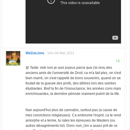
WeDaLions
-
Ven 04 Mar 2011
+1
@ Taste: mdr non je suis joyeux parce que j'ai revu des
anciens amis de l'université de Droit, ca m'a fait plez, on s'est
bien marré, on s'est rappelé de bons souvenirs, quand on se
foutait de la gueule des profs, des délires lors des soirées
étudiantes. Bref la fin de l'insouciance, les années cons mais
enrichissantes, la dernière période vraiment puéril de ta life.
Nan aujourd'hui plus de cannabis, surtout pas (a cause de
mes convictions religieuses). Ca embrume l'esprit, ca te rend
amorphe et a terme, tu rates tes épreuves de Masters (ou
autres désagréments lol). Donc non, j'en a assez prit de ce