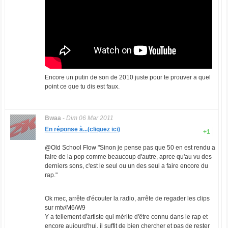
Encore un putin de son de 2010 juste pour te prouver a quel
point ce que tu dis est faux.
Bwaa
-
Dim 06 Mar 2011
En réponse à...(cliquez ici)
+1
@Old School Flow "Sinon je pense pas que 50 en est rendu a
faire de la pop comme beaucoup d'autre, aprce qu'au vu des
derniers sons, c'est le seul ou un des seul a faire encore du
rap."
Ok mec, arrête d'écouter la radio, arrête de regader les clips
sur mtv/M6/W9
Y a tellement d'artiste qui mérite d'être connu dans le rap et
encore aujourd'hui, il suffit de bien chercher et pas de rester