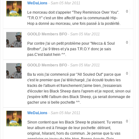
WeDaLions
-
Sam 05 Mar 2011
0
Le morceau doit s'appeler "They Reminisce Over You".
"T.R.O.Y" c'est un titre affectif que la communauté Hip-
Hop a donné au morceau, une fois passé à la postérité.
GOOLD Members BFO
-
Sam 05 Mar 2011
0
Par contre j'ai un petit problème pour "Mecca & Soul
Brother", j'ai 9 titres et y'a pas T.R.O.Y donc je sais
pas.C'est balot hein ^^.
GOOLD Members BFO
-
Sam 05 Mar 2011
0
Ba tu vois j'ai commencé par "All Souled Out" parce que
c'est le premier que j'ai téléchargé, j'ai écouté toutes les
tracks de l'album et franchement j'aime bien, j'essaierais
d'écouter les Black Sheep dans l'aprem et je repost, sinon oui
j'espère kiffé l'album des Black Sheep, ça serait dommage de
gacher une si belle pochette ^^.
WeDaLions
-
Sam 05 Mar 2011
0
Sinon content que les Black Sheep te plaisent. Tu verras
leur album est à l'image de leur pochette: délirant,
original, hilarant, hors du commun. Je pense que tu vas