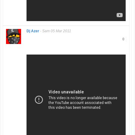
Dj Azer
-
Sam 05 Mar 2011
0