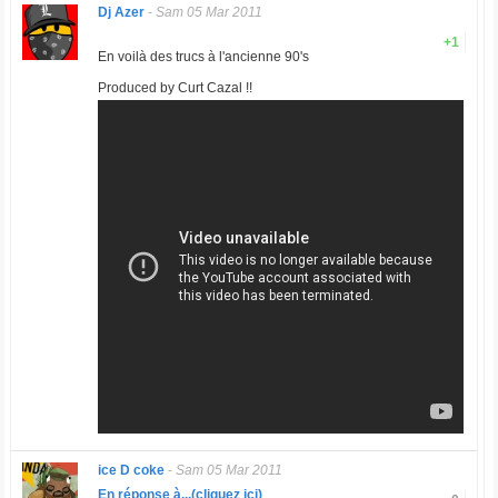
Dj Azer
-
Sam 05 Mar 2011
+1
En voilà des trucs à l'ancienne 90's
Produced by Curt Cazal !!
ice D coke
-
Sam 05 Mar 2011
En réponse à...(cliquez ici)