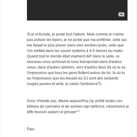
Si je m'écoute, je poste tout l'album. Mais comme je n'aime
pas polluer les topics, je ne poste que ma préférée, celle qui
me faisait le plus planer dans mes années lycée, celle que
l'on mettait dans les sound systems à 4-5 heures du matin.
Quand tout le monde était vraiment déf' dans la salle, ce
morceau nous achevait et nous transportait dans d'autres
cieux, dans d'autres sphères, vers d'autres lieux (là où tu as
l'impression que tous les gens flottent autour de toi, là où tu
as l'impression que les dreads du DJ sont des serpents
rouges jaunes et verts, tu saisis l'ambiance?).
Donc n'hésite pas. Meme aujourd'hui j'ai arrêté toutes ces
bêtises de cannabis et de soirées rap+défonce, néanmoins je
kiffe touours autant ce groupe^^
Paix.