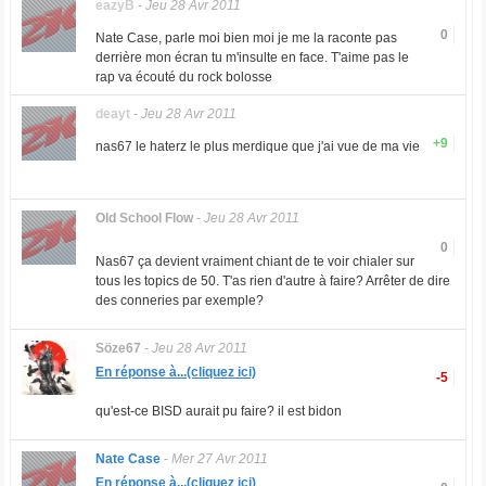
eazyB
-
Jeu 28 Avr 2011
0
Nate Case, parle moi bien moi je me la raconte pas
derrière mon écran tu m'insulte en face. T'aime pas le
rap va écouté du rock bolosse
deayt
-
Jeu 28 Avr 2011
+9
nas67 le haterz le plus merdique que j'ai vue de ma vie
Old School Flow
-
Jeu 28 Avr 2011
0
Nas67 ça devient vraiment chiant de te voir chialer sur
tous les topics de 50. T'as rien d'autre à faire? Arrêter de dire
des conneries par exemple?
Söze67
-
Jeu 28 Avr 2011
En réponse à...(cliquez ici)
-5
qu'est-ce BISD aurait pu faire? il est bidon
Nate Case
-
Mer 27 Avr 2011
En réponse à...(cliquez ici)