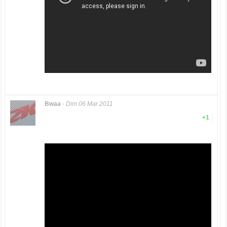
Bwaa
-
Dim 06 Mar 2011
+1