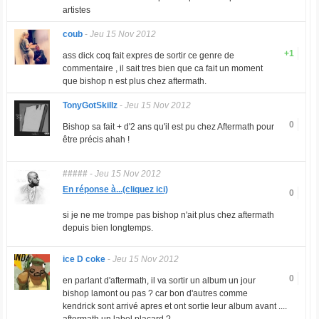
artistes
coub
-
Jeu 15 Nov 2012
+1
ass dick coq fait expres de sortir ce genre de
commentaire , il sait tres bien que ca fait un moment
que bishop n est plus chez aftermath.
TonyGotSkillz
-
Jeu 15 Nov 2012
0
Bishop sa fait + d'2 ans qu'il est pu chez Aftermath pour
être précis ahah !
#####
-
Jeu 15 Nov 2012
En réponse à...(cliquez ici)
0
si je ne me trompe pas bishop n'ait plus chez aftermath
depuis bien longtemps.
ice D coke
-
Jeu 15 Nov 2012
0
en parlant d'aftermath, il va sortir un album un jour
bishop lamont ou pas ? car bon d'autres comme
kendrick sont arrivé apres et ont sortie leur album avant ....