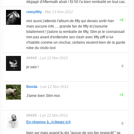
dégagé d'Aftermath ahah ! Et 50 l'a bien remballé en tout cas.
romyfifty
-
Mar 13 Nov 2012
+5
moi aussi j'attends l'album de fifty qui devais sortir hier
mais aucune info..... grande fan de fifty et j'assume
totallement ! j'adore la remballe de fifty, Slim je le connaissait
mm pas avant d'enttendre ses clash avec fifty pfff si lui
s'habille comme un clochar, certains veulent bien de la garde
robe du clodo lool
#####
-
Lun 12 Nov 2012
0
je sais !
Beeda
-
Lun 12 Nov 2012
+1
J'aime bien Slim moi.
#####
-
Lun 12 Nov 2012
En réponse à...(cliquez ici)
0
bien sur mais quand tu dis "aucun de vos fan respectif " se