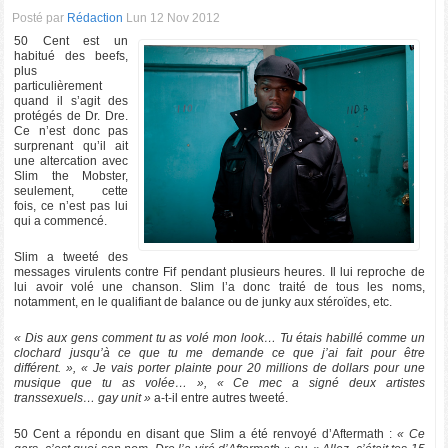
Posté par
Rédaction
Lun 12 Nov 2012
50 Cent est un
habitué des beefs,
plus
particulièrement
quand il s’agit des
protégés de Dr. Dre.
Ce n’est donc pas
surprenant qu’il ait
une altercation avec
Slim the Mobster,
seulement, cette
fois, ce n’est pas lui
qui a commencé.
Slim a tweeté des
messages virulents contre Fif pendant plusieurs heures. Il lui reproche de
lui avoir volé une chanson. Slim l’a donc traité de tous les noms,
notamment, en le qualifiant de balance ou de junky aux stéroïdes, etc.
« Dis aux gens comment tu as volé mon look… Tu étais habillé comme un
clochard jusqu’à ce que tu me demande ce que j’ai fait pour être
différent. », « Je vais porter plainte pour 20 millions de dollars pour une
musique que tu as volée… », « Ce mec a signé deux artistes
transsexuels… gay unit »
a-t-il entre autres tweeté.
50 Cent a répondu en disant que Slim a été renvoyé d’Aftermath :
« Ce