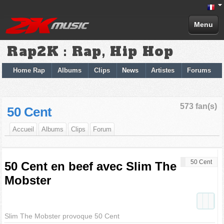
Menu
Rap2K : Rap, Hip Hop
Home Rap
Albums
Clips
News
Artistes
Forums
573 fan(s)
50 Cent
Accueil
Albums
Clips
Forum
50 Cent
50 Cent en beef avec Slim The
Mobster
Slim The Mobster provoque 50 Cent