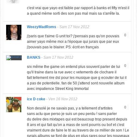
c'est vrai que yayo est faible par rapport à banks et fifty m'est il
a quand mème sorti des son pas mal mais sa s'arrête la.
WeezyMadRoms
-
Sam 17 Nov 2012
0
j'paris que t'aime G unit toi? j'pensais pas qu'on pouvais
aimer yayo même moi a l'époque qui jurais que par eux
j'pouvais pas le blairer. PS: écrit en français
BANKS
-
Sam 17 Nov 2012
0
srx même the game on entend plus souvent parler de lui
qu'il traine dans la rue avec c vetements de clochare il
fait tellement rire dsl pour les musique que g ecouter de lui il
a pas de potentielle. fan de 50 j'attend sont nouvelle album
avec impatience Street King Immortal
ice D coke
-
Ven 16 Nov 2012
0
Non desolé je ne savais pas, y a tellement d'artistes
sans actu que perso je suis un peu perdu ! sans parler
du delire des mixtapes qui est beaucoup trop present depuis
8 ans et qui fait qu'on a mass de sont pourris ou bof et c'est
vraiment dure de faire le tri au travers de ce millier de son ! Le
svrais albums se font de plus en plus rares pour les nouveaux