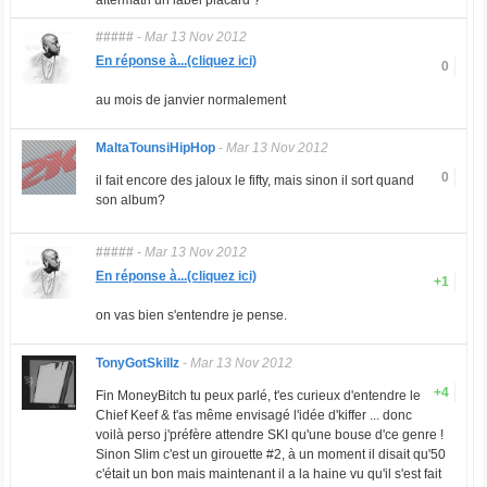
aftermath un label placard ?
#####
-
Mar 13 Nov 2012
En réponse à...(cliquez ici)
0
au mois de janvier normalement
MaltaTounsiHipHop
-
Mar 13 Nov 2012
0
il fait encore des jaloux le fifty, mais sinon il sort quand
son album?
#####
-
Mar 13 Nov 2012
En réponse à...(cliquez ici)
+1
on vas bien s'entendre je pense.
TonyGotSkillz
-
Mar 13 Nov 2012
+4
Fin MoneyBitch tu peux parlé, t'es curieux d'entendre le
Chief Keef & t'as même envisagé l'idée d'kiffer ... donc
voilà perso j'préfère attendre SKI qu'une bouse d'ce genre !
Sinon Slim c'est un girouette #2, à un moment il disait qu'50
c'était un bon mais maintenant il a la haine vu qu'il s'est fait