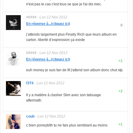
n'est pas le cas c'est tous se que je t'ai dis mec.
#####
-
Lun 12 Nov 2012
En réponse à...(cliquez ici)
0
j’attends largement plus Finally Rich que leurs album en
carton. liberté d’expression ça existe
#####
-
Lun 12 Nov 2012
En réponse à...(cliquez ici)
+1
euh money je suis fan de fif j'attend son album donc chut stp.
f3T4
-
Lun 12 Nov 2012
+2
Il y a matière à clasher Slim avec son tatouage
aftermath.
coub
-
Lun 12 Nov 2012
+1
c bien poneybith tu ne fais plus semblant au moins