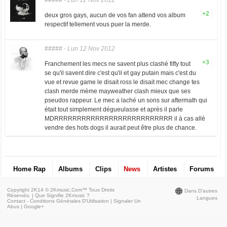
#####
-
Lun 12 Nov 2012
+2
deux gros gays, aucun de vos fan attend vos album
respectif tellement vous puer la merde.
#####
-
Lun 12 Nov 2012
+3
Franchement les mecs ne savent plus clashé fifty tout
se qu'il savent dire c'est qu'il et gay putain mais c'est du
vue et revue game le disait ross le disait mec change tes
clash merde mème mayweather clash mieux que ses
pseudos rappeur. Le mec a laché un sons sur aftermath qui
était tout simplement dégueulasse et après il parle
MDRRRRRRRRRRRRRRRRRRRRRRRRRR il à cas allé
vendre des hots dogs il aurait peut être plus de chance.
Home Rap
Albums
Clips
News
Artistes
Forums
Copyright 2K14 © 2Kmusic.com™
Tous Droits
Dans D'autres
Réservés
. |
Que Signifie 2Kmusic ?
Langues
Contact - Conditions Générales D'Utilisation
|
Signaler Un
Abus
|
Google+