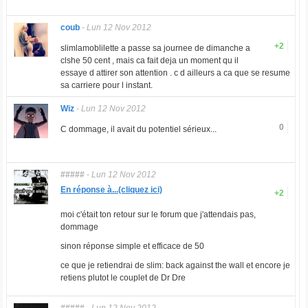
coub
-
Lun 12 Nov 2012
+2
slimlamoblilette a passe sa journee de dimanche a
clshe 50 cent , mais ca fait deja un moment qu il
essaye d attirer son attention . c d ailleurs a ca que se resume
sa carriere pour l instant.
Wiz
-
Lun 12 Nov 2012
0
C dommage, il avait du potentiel sérieux...
#####
-
Lun 12 Nov 2012
En réponse à...(cliquez ici)
+2
moi c'était ton retour sur le forum que j'attendais pas,
dommage
sinon réponse simple et efficace de 50
ce que je retiendrai de slim: back against the wall et encore je
retiens plutot le couplet de Dr Dre