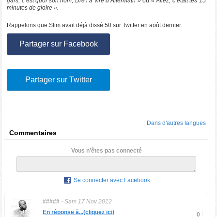
gars, c’est quoi son nom, Dre l’a viré d’Aftermath »
ou
« Allez, c’était tes 15
minutes de gloire ».
Rappelons que Slim avait déjà dissé 50 sur Twitter en août dernier.
Partager sur Facebook
Partager sur Twitter
Dans d'autres langues
Commentaires
Vous n'êtes pas connecté
Se connecter avec Facebook
#####
-
Sam 17 Nov 2012
En réponse à...(cliquez ici)
0