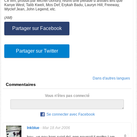
Ce film, produit par Michel Gondry, réunit une pléiade d’artistes tels que
Kanye West, Talib Kweli, Mos Def, Erykah Badu, Lauryn Hill, Freeway,
Wyclef Jean, John Legend, etc.
(AM)
Partager sur Facebook
Partager sur Twitter
Dans d'autres langues
Commentaires
Vous n'êtes pas connecté
Se connecter avec Facebook
Inkblue
-
Mar 18 Avr 2006
0