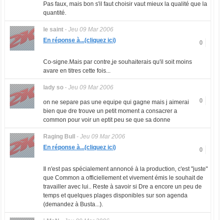
Pas faux, mais bon s'il faut choisir vaut mieux la qualité que la
quantité.
le saint
-
Jeu 09 Mar 2006
En réponse à...(cliquez ici)
0
Co-signe.Mais par contre,je souhaiterais qu'il soit moins
avare en titres cette fois...
lady so
-
Jeu 09 Mar 2006
0
on ne separe pas une equipe qui gagne mais j aimerai
bien que dre trouve un petit moment a consacrer a
common pour voir un eptit peu se que sa donne
Raging Bull
-
Jeu 09 Mar 2006
En réponse à...(cliquez ici)
0
Il n'est pas spécialement annoncé à la production, c'est "juste"
que Common a officiellement et vivement émis le souhait de
travailler avec lui.. Reste à savoir si Dre a encore un peu de
temps et quelques plages disponibles sur son agenda
(demandez à Busta...).