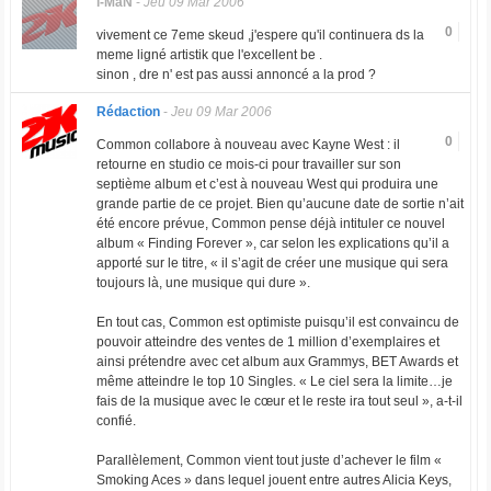
i-MaN
-
Jeu 09 Mar 2006
0
vivement ce 7eme skeud ,j'espere qu'il continuera ds la
meme ligné artistik que l'excellent be .
sinon , dre n' est pas aussi annoncé a la prod ?
Rédaction
-
Jeu 09 Mar 2006
0
Common collabore à nouveau avec Kayne West : il
retourne en studio ce mois-ci pour travailler sur son
septième album et c’est à nouveau West qui produira une
grande partie de ce projet. Bien qu’aucune date de sortie n’ait
été encore prévue, Common pense déjà intituler ce nouvel
album « Finding Forever », car selon les explications qu’il a
apporté sur le titre, « il s’agit de créer une musique qui sera
toujours là, une musique qui dure ».
En tout cas, Common est optimiste puisqu’il est convaincu de
pouvoir atteindre des ventes de 1 million d’exemplaires et
ainsi prétendre avec cet album aux Grammys, BET Awards et
même atteindre le top 10 Singles. « Le ciel sera la limite…je
fais de la musique avec le cœur et le reste ira tout seul », a-t-il
confié.
Parallèlement, Common vient tout juste d’achever le film «
Smoking Aces » dans lequel jouent entre autres Alicia Keys,