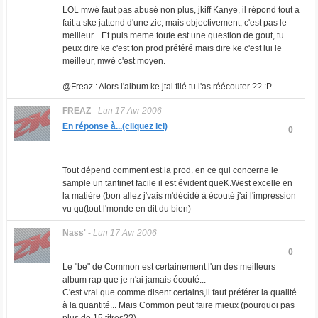
LOL mwé faut pas abusé non plus, jkiff Kanye, il répond tout a
fait a ske jattend d'une zic, mais objectivement, c'est pas le
meilleur... Et puis meme toute est une question de gout, tu
peux dire ke c'est ton prod préféré mais dire ke c'est lui le
meilleur, mwé c'est moyen.
@Freaz : Alors l'album ke jtai filé tu l'as réécouter ?? :P
FREAZ
-
Lun 17 Avr 2006
En réponse à...(cliquez ici)
0
Tout dépend comment est la prod. en ce qui concerne le
sample un tantinet facile il est évident queK.West excelle en
la matière (bon allez j'vais m'décidé à écouté j'ai l'impression
vu qu(tout l'monde en dit du bien)
Nass'
-
Lun 17 Avr 2006
0
Le "be" de Common est certainement l'un des meilleurs
album rap que je n'ai jamais écouté...
C'est vrai que comme disent certains,il faut préférer la qualité
à la quantité... Mais Common peut faire mieux (pourquoi pas