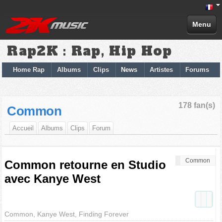
Menu
Rap2K : Rap, Hip Hop
Home Rap
Albums
Clips
News
Artistes
Forums
178 fan(s)
Common
Accueil
Albums
Clips
Forum
Common
Common retourne en Studio
avec Kanye West
Common, Kanye West, Finding Forever