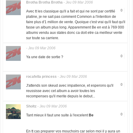
Brotha Brotha Brotha
-
Jeu 09 Mar 2006
0
Avec tt les classique qu'il a fait et qui ne sont par certifié
platine, je ne sait pas comment Common a l'intention de
faire plus d'1 million de vente. Quoique c'est vrai qu'il faut qu'il
fasse un album plus long. Apparemment Be en est à 769 000
albums vendu aux states donc ca doit etre ca meilleur vente
sur toute sa carriere.
-
Jeu 09 Mar 2006
0
Ya une date de sortie ?
rocafella princess
-
Jeu 09 Mar 2006
0
J'attends son skeud avec impatience, et esperons qu'il
reussisse avec cet album a avoir toutes les
recompenses qu'il merite depuis le debut...
Sholtz
-
Jeu 09 Mar 2006
0
Tant mieux il faut une suite à l'excelent
Be
En tt cas preparer vos mouchoirs car selon moi il y aura un