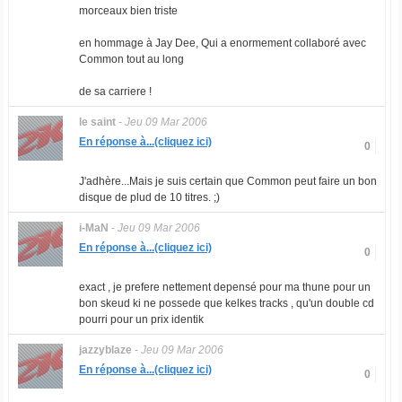
morceaux bien triste
en hommage à Jay Dee, Qui a enormement collaboré avec
Common tout au long
de sa carriere !
le saint
-
Jeu 09 Mar 2006
En réponse à...(cliquez ici)
0
J'adhère...Mais je suis certain que Common peut faire un bon
disque de plud de 10 titres. ;)
i-MaN
-
Jeu 09 Mar 2006
En réponse à...(cliquez ici)
0
exact , je prefere nettement depensé pour ma thune pour un
bon skeud ki ne possede que kelkes tracks , qu'un double cd
pourri pour un prix identik
jazzyblaze
-
Jeu 09 Mar 2006
En réponse à...(cliquez ici)
0