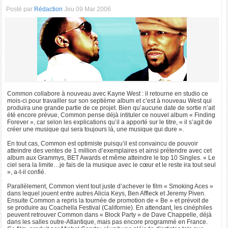
Posté par
Rédaction
Jeu 09 Mar 2006
Common collabore à nouveau avec Kayne West : il retourne en studio ce
mois-ci pour travailler sur son septième album et c’est à nouveau West qui
produira une grande partie de ce projet. Bien qu’aucune date de sortie n’ait
été encore prévue, Common pense déjà intituler ce nouvel album « Finding
Forever », car selon les explications qu’il a apporté sur le titre, « il s’agit de
créer une musique qui sera toujours là, une musique qui dure ».
En tout cas, Common est optimiste puisqu’il est convaincu de pouvoir
atteindre des ventes de 1 million d’exemplaires et ainsi prétendre avec cet
album aux Grammys, BET Awards et même atteindre le top 10 Singles. « Le
ciel sera la limite…je fais de la musique avec le cœur et le reste ira tout seul
», a-t-il confié.
Parallèlement, Common vient tout juste d’achever le film « Smoking Aces »
dans lequel jouent entre autres Alicia Keys, Ben Affleck et Jeremy Piven.
Ensuite Common a repris la tournée de promotion de « Be » et prévoit de
se produire au Coachella Festival (Californie). En attendant, les cinéphiles
peuvent retrouver Common dans « Block Party » de Dave Chappelle, déjà
dans les salles outre-Atlantique, mais pas encore programmé en France.