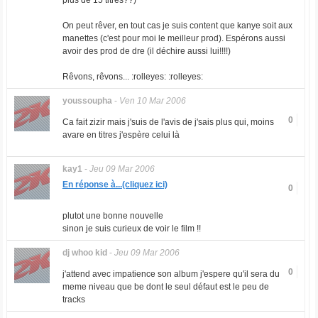
plus de 15 titres??)
On peut rêver, en tout cas je suis content que kanye soit aux
manettes (c'est pour moi le meilleur prod). Espérons aussi
avoir des prod de dre (il déchire aussi lui!!!!)
Rêvons, rêvons... :rolleyes: :rolleyes:
youssoupha
-
Ven 10 Mar 2006
0
Ca fait zizir mais j'suis de l'avis de j'sais plus qui, moins
avare en titres j'espère celui là
kay1
-
Jeu 09 Mar 2006
En réponse à...(cliquez ici)
0
plutot une bonne nouvelle
sinon je suis curieux de voir le film !!
dj whoo kid
-
Jeu 09 Mar 2006
0
j'attend avec impatience son album j'espere qu'il sera du
meme niveau que be dont le seul défaut est le peu de
tracks