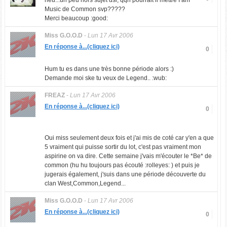
heu...un peu hors sujet dsl, qqn pourrait il mettre I am
Music de Common svp?????
Merci beaucoup :good:
Miss G.O.O.D
-
Lun 17 Avr 2006
En réponse à...(cliquez ici)
0
Hum tu es dans une très bonne période alors :)
Demande moi ske tu veux de Legend.. :wub:
FREAZ
-
Lun 17 Avr 2006
En réponse à...(cliquez ici)
0
Oui miss seulement deux fois et j'ai mis de coté car y'en a que
5 vraiment qui puisse sortir du lot, c'est pas vraiment mon
aspirine on va dire. Cette semaine j'vais m'écouter le *Be* de
common (hu hu toujours pas écouté :rolleyes: ) et puis je
jugerais également, j'suis dans une période découverte du
clan West,Common,Legend...
Miss G.O.O.D
-
Lun 17 Avr 2006
En réponse à...(cliquez ici)
0