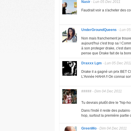
Nasir
-
Lun 05 Dec 2011
Faudrait voir a s'acheter des co
UnderGroundQueens
-
Lun 05
Non mais franchement je trouve 
aujourd'hui c'est trop sa ! Com
à son proteger drake, c'est dan
pense que Drake fait de la b
Draxxx Lgm
-
Lun 05 Dec 201
Drake il a gagné un prix BET 
L'Année HAHA !! On connai son 
#####
-
Dim 04 Dec 2011
Tu devrais plutôt dire le "hip-h
Dans l'indé il reste des putains
hop, surtout la première partie 
GreenMo
-
Dim 04 Dec 2011