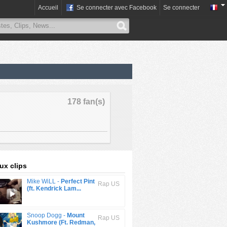
Accueil
Se connecter avec Facebook
Se connecter
178 fan(s)
x clips
Mike WiLL -
Perfect Pint
Rap US
(ft. Kendrick Lam...
Snoop Dogg -
Mount
Rap US
Kushmore (Ft. Redman,