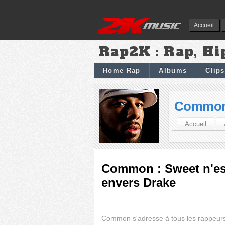
Accueil
Rap2K : Rap, Hi
Home Rap
Albums
Clips
Commo
Accueil
Common : Sweet n'est
envers Drake
Common s'adresse à tous les rappeurs