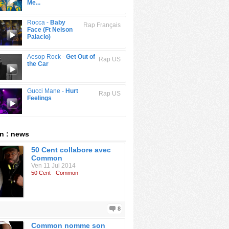
Me...
Rocca -
Baby
Rap Français
Face (Ft Nelson
Palacio)
Aesop Rock -
Get Out of
Rap US
the Car
Gucci Mane -
Hurt
Rap US
Feelings
 : news
50 Cent collabore avec
Common
Ven 11 Jul 2014
50 Cent
Common
8
Common nomme son