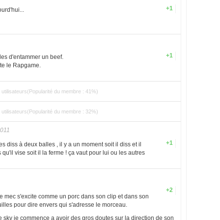
+1
urd'hui...
+1
lles d'entammer un beef.
ente le Rapgame.
utilisateurs(Popularité du membre : 41%)
utilisateurs(Popularité du membre : 32%)
2011
+1
s diss à deux balles , il y a un moment soit il diss et il
'il vise soit il la ferme ! ça vaut pour lui ou les autres
+2
 le mec s'excite comme un porc dans son clip et dans son
uilles pour dire envers qui s'adresse le morceau.
e sky je commence a avoir des gros doutes sur la direction de son