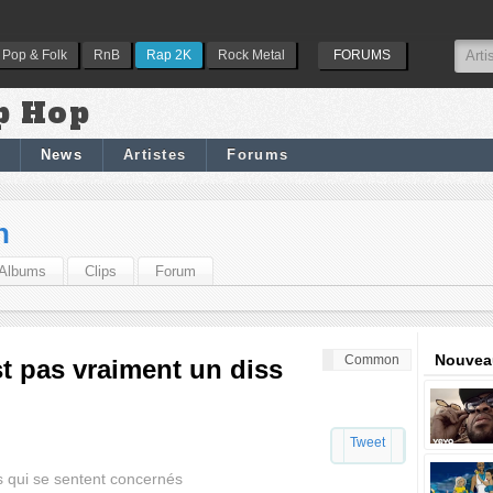
Pop & Folk
RnB
Rap 2K
Rock Metal
FORUMS
p Hop
News
Artistes
Forums
n
Albums
Clips
Forum
Nouveau
Common
 pas vraiment un diss
Tweet
 qui se sentent concernés