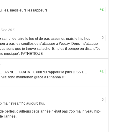
+2
uilles, messieurs les rappeurs!
 Dec 2011
0
sa nul de faire le fou et de pas assumer. mais le hip hop
mon a pas les couilles de s'attaquer a Weezy. Donc il s'attaque
s ce sens que je trouve sa lache. En plus il pompe en disant "Je
onne musique". PATHETIQUE
1
+1
CET ANNEE HAAHA .. Celui du rappeur le plus DISS DE
vrai fond maintenen grace a Rihanna !!!!
0
op mainstream" d'aujourd'hui.
 de perles, d'ailleurs cette année n'était pas trop mal niveau hip-
de l'année.