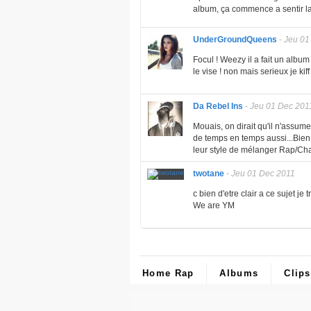
album, ça commence a sentir l
UnderGroundQueens
-
Jeu 01
Focul ! Weezy il a fait un album 
le vise ! non mais serieux je ki
Da Rebel Ins
-
Jeu 01 Dec 201
Mouais, on dirait qu'il n'assume 
de temps en temps aussi...Bien
leur style de mélanger Rap/Chan
twotane
-
Jeu 01 Dec 2011
c bien d'etre clair a ce sujet je
We are YM
Home Rap
Albums
Clips