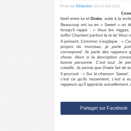
Posté par
Rédaction
Jeu 01 Dec 2011
Com
beef entre lui et
Drake
, suite à la so
Beaucoup ont vu en « Sweet » un d
lorsqu’il rappe :
« Vous les niggas,
softs/ Chantant partout la la la/ Vous 
A présent, Common s’explique :
« Ce
propos du morceau, je parle ju
correspond. Je parle des rappeurs q
chose. Alors si la description corres
bonne personne. C’est tout. Je pens
créatifs. Je pense que Drake fait de 
Il poursuit :
« Sur la chanson ‘Sweet’,
c’est ce qu’ils ressentent, c’est à 
rappeurs qu’il apprécie actuellement,
Partager sur Facebook