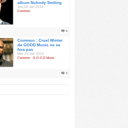
album Nobody Smiling
Jeu 09 Jan 2014
Common
0
Common : Cruel Winter
de GOOD Music ne se
fera pas
Mer 23 Jan 2013
Common
G.O.O.D Music
3