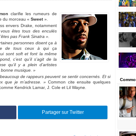
mon
clarifie les rumeurs de
rtie du morceau «
Sweet
».
iss envers Drake, notamment
 vous êtes tous des enculés
n’êtes pas Frank Sinatra ».
rtaines personnes disent ça à
ste de tous ceux à qui ça
ui sont soft et font la même
pond, c’est qu’il s’agit de la
e qu’il y a plein d’artistes
la bonne musique. »
 beaucoup de rappeurs peuvent se sentir concernés. Et si
Common
eux que je m’adresse. »
Common cite ensuite quelques
 comme Kendrick Lamar, J. Cole et Lil Wayne.
Partager sur Twitter