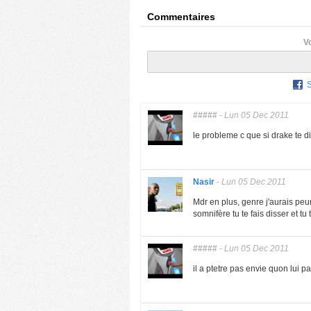
Commentaires
V
#####
-
Lun 05 Dec 2011
le probleme c que si drake te dit
Nasir
-
Lun 05 Dec 2011
Mdr en plus, genre j'aurais peu
somnifère tu te fais disser et tu
#####
-
Lun 05 Dec 2011
il a ptetre pas envie quon lui 