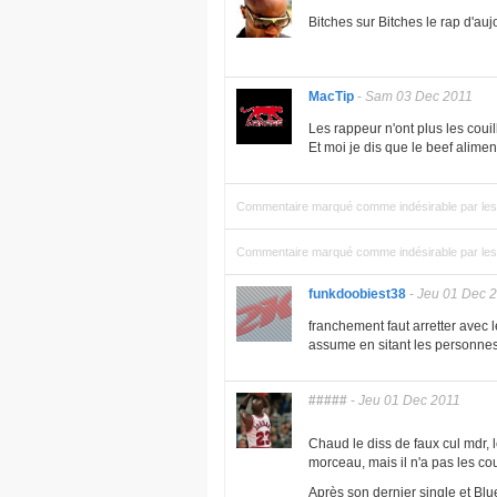
Bitches sur Bitches le rap d'aujo
MacTip
-
Sam 03 Dec 2011
Les rappeur n'ont plus les coui
Et moi je dis que le beef alim
Commentaire marqué comme indésirable par les 
Commentaire marqué comme indésirable par les 
funkdoobiest38
-
Jeu 01 Dec 
franchement faut arretter avec le
assume en sitant les personnes qu
#####
-
Jeu 01 Dec 2011
Chaud le diss de faux cul mdr,
morceau, mais il n'a pas les co
Après son dernier single et Blu