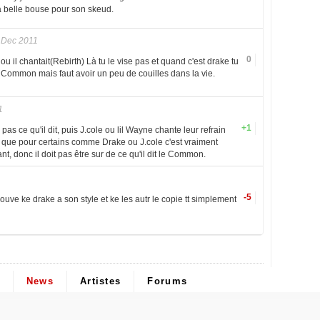
a belle bouse pour son skeud.
 Dec 2011
0
ou il chantait(Rebirth) Là tu le vise pas et quand c'est drake tu
ff Common mais faut avoir un peu de couilles dans la vie.
1
+1
pas ce qu'il dit, puis J.cole ou lil Wayne chante leur refrain
 que pour certains comme Drake ou J.cole c'est vraiment
t, donc il doit pas être sur de ce qu'il dit le Common.
-5
 trouve ke drake a son style et ke les autr le copie tt simplement
News
Artistes
Forums