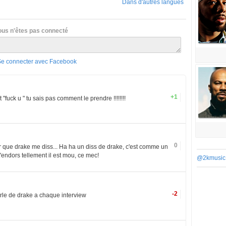
Dans d'autres langues
ous n'êtes pas connecté
Se connecter avec Facebook
+1
 "fuck u " tu sais pas comment le prendre !!!!!!!!
0
r que drake me diss... Ha ha un diss de drake, c'est comme un
 t'endors tellement il est mou, ce mec!
@2kmusic
-2
parle de drake a chaque interview