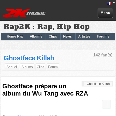
Menu
Rap2K : Rap, Hip Hop
Home Rap
Albums
Clips
News
Artistes
Forums
142 fan(s)
Ghostface Killah
Accueil
Albums
Clips
Forum
Ghostface Killah
Ghostface prépare un
album du Wu Tang avec RZA