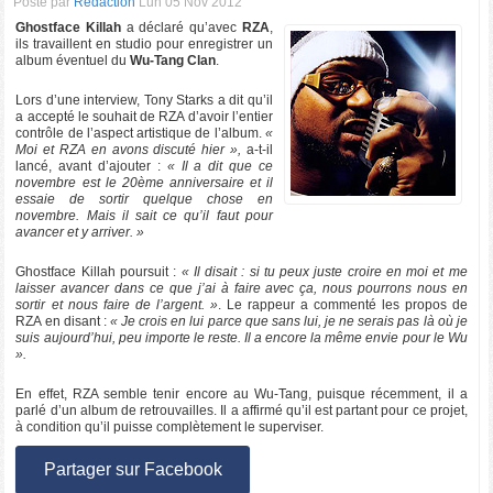
Posté par
Rédaction
Lun 05 Nov 2012
Ghostface Killah
a déclaré qu’avec
RZA
,
ils travaillent en studio pour enregistrer un
album éventuel du
Wu-Tang Clan
.
Lors d’une interview, Tony Starks a dit qu’il
a accepté le souhait de RZA d’avoir l’entier
contrôle de l’aspect artistique de l’album.
«
Moi et RZA en avons discuté hier »,
a-t-il
lancé, avant d’ajouter :
« Il a dit que ce
novembre est le 20ème anniversaire et il
essaie de sortir quelque chose en
novembre. Mais il sait ce qu’il faut pour
avancer et y arriver. »
Ghostface Killah poursuit :
« Il disait : si tu peux juste croire en moi et me
laisser avancer dans ce que j’ai à faire avec ça, nous pourrons nous en
sortir et nous faire de l’argent. »
. Le rappeur a commenté les propos de
RZA en disant :
« Je crois en lui parce que sans lui, je ne serais pas là où je
suis aujourd’hui, peu importe le reste. Il a encore la même envie pour le Wu
».
En effet, RZA semble tenir encore au Wu-Tang, puisque récemment, il a
parlé d’un album de retrouvailles. Il a affirmé qu’il est partant pour ce projet,
à condition qu’il puisse complètement le superviser.
Partager sur Facebook