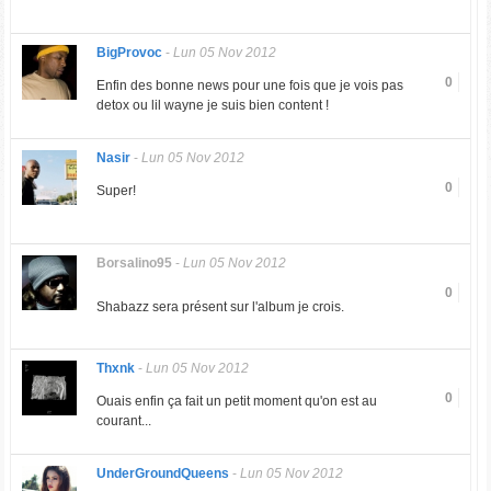
BigProvoc
-
Lun 05 Nov 2012
0
Enfin des bonne news pour une fois que je vois pas
detox ou lil wayne je suis bien content !
Nasir
-
Lun 05 Nov 2012
0
Super!
Borsalino95
-
Lun 05 Nov 2012
0
Shabazz sera présent sur l'album je crois.
Thxnk
-
Lun 05 Nov 2012
0
Ouais enfin ça fait un petit moment qu'on est au
courant...
UnderGroundQueens
-
Lun 05 Nov 2012