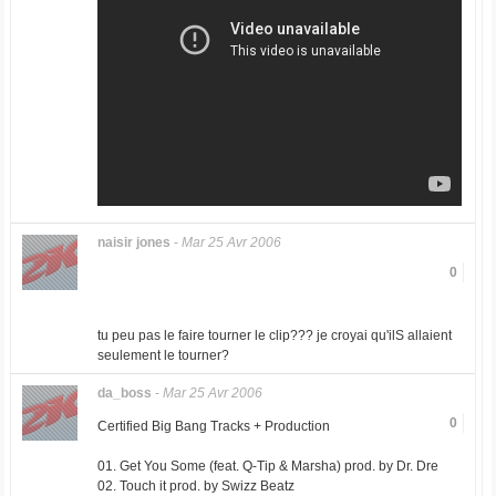
naisir jones
-
Mar 25 Avr 2006
0
tu peu pas le faire tourner le clip??? je croyai qu'ilS allaient
seulement le tourner?
da_boss
-
Mar 25 Avr 2006
0
Certified Big Bang Tracks + Production
01. Get You Some (feat. Q-Tip & Marsha) prod. by Dr. Dre
02. Touch it prod. by Swizz Beatz