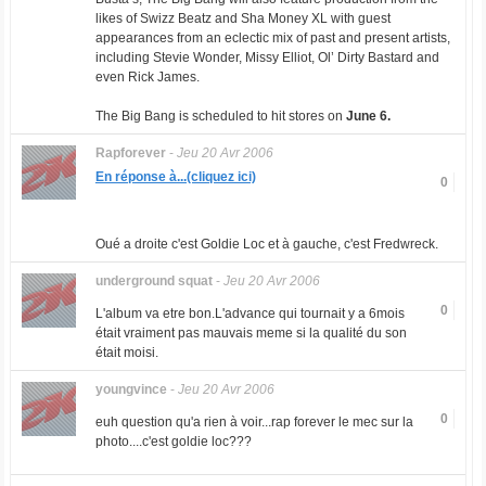
likes of Swizz Beatz and Sha Money XL with guest
appearances from an eclectic mix of past and present artists,
including Stevie Wonder, Missy Elliot, Ol’ Dirty Bastard and
even Rick James.
The Big Bang is scheduled to hit stores on
June 6.
Rapforever
-
Jeu 20 Avr 2006
En réponse à...(cliquez ici)
0
Oué a droite c'est Goldie Loc et à gauche, c'est Fredwreck.
underground squat
-
Jeu 20 Avr 2006
0
L'album va etre bon.L'advance qui tournait y a 6mois
était vraiment pas mauvais meme si la qualité du son
était moisi.
youngvince
-
Jeu 20 Avr 2006
0
euh question qu'a rien à voir...rap forever le mec sur la
photo....c'est goldie loc???