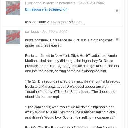
Hurricane.in.store.in.novembre
-
Jeu 20 Avr 2006
En réponse à...(cliquez ici)
0
le 6 ?? Game va etre repoussé alors...
da_boss
-
Jeu 20 Avr 2006
0
busta confirme la présence de DRE sur le big bang chez
angie martinez (vibe ) :
Busta confirmed to New York City's Hot 97 radio host, Angie
Martinez, that not only did he get the legendary Dr. Dre to
produce for the The Big Bang, but he also got him out the lab
and into the booth, spitting some bars alongside him.
“He (Dr. Dre) sounds incredibly crazy. He went in,” a keyed-up
Busta told Martinez, about Dre’s guest appearance on
“Imagine,” a track off The Big Bang album. “The dope thing
about it is the concept.
“(The concept is) what would we be doing if hip hop didn’t
exist? Would Russell (Simmons) be a hustler selling nickel
and dimes? Would Lyor (Cohen) be selling newspapers?”
Busta’s, The Big Bang will also feature production from the