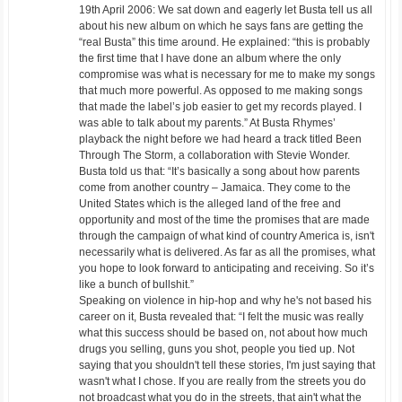
19th April 2006: We sat down and eagerly let Busta tell us all
about his new album on which he says fans are getting the
“real Busta” this time around. He explained: “this is probably
the first time that I have done an album where the only
compromise was what is necessary for me to make my songs
that much more powerful. As opposed to me making songs
that made the label’s job easier to get my records played. I
was able to talk about my parents.” At Busta Rhymes’
playback the night before we had heard a track titled Been
Through The Storm, a collaboration with Stevie Wonder.
Busta told us that: “It’s basically a song about how parents
come from another country – Jamaica. They come to the
United States which is the alleged land of the free and
opportunity and most of the time the promises that are made
through the campaign of what kind of country America is, isn't
necessarily what is delivered. As far as all the promises, what
you hope to look forward to anticipating and receiving. So it’s
like a bunch of bullshit.”
Speaking on violence in hip-hop and why he's not based his
career on it, Busta revealed that: “I felt the music was really
what this success should be based on, not about how much
drugs you selling, guns you shot, people you tied up. Not
saying that you shouldn't tell these stories, I'm just saying that
wasn't what I chose. If you are really from the streets you do
not broadcast what you do in the streets, that ain't what the