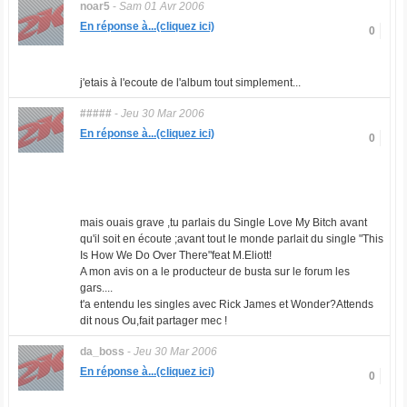
noar5
-
Sam 01 Avr 2006
En réponse à...(cliquez ici)
0
j'etais à l'ecoute de l'album tout simplement...
#####
-
Jeu 30 Mar 2006
En réponse à...(cliquez ici)
0
mais ouais grave ,tu parlais du Single Love My Bitch avant
qu'il soit en écoute ;avant tout le monde parlait du single "This
Is How We Do Over There"feat M.Eliott!
A mon avis on a le producteur de busta sur le forum les
gars....
t'a entendu les singles avec Rick James et Wonder?Attends
dit nous Ou,fait partager mec !
da_boss
-
Jeu 30 Mar 2006
En réponse à...(cliquez ici)
0