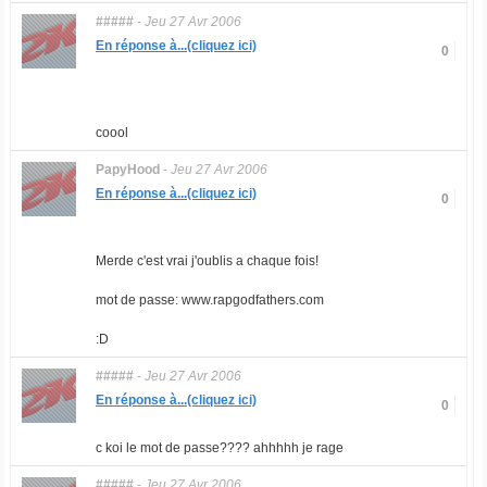
#####
-
Jeu 27 Avr 2006
En réponse à...(cliquez ici)
0
coool
PapyHood
-
Jeu 27 Avr 2006
En réponse à...(cliquez ici)
0
Merde c'est vrai j'oublis a chaque fois!
mot de passe: www.rapgodfathers.com
:D
#####
-
Jeu 27 Avr 2006
En réponse à...(cliquez ici)
0
c koi le mot de passe???? ahhhhh je rage
#####
-
Jeu 27 Avr 2006