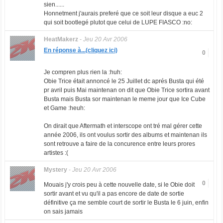
sien......
Honnetment j'aurais preferé que ce soit leur disque a euc 2
qui soit bootlegé plutot que celui de LUPE FIASCO :no:
HeatMakerz
-
Jeu 20 Avr 2006
En réponse à...(cliquez ici)
0
Je compren plus rien la :huh:
Obie Trice était annoncé le 25 Juillet dc aprés Busta qui été
pr avril puis Mai maintenan on dit que Obie Trice sortira avant
Busta mais Busta sor maintenan le meme jour que Ice Cube
et Game :heuh:
On dirait que Aftermath et interscope ont tré mal gérer cette
année 2006, ils ont voulus sortir des albums et maintenan ils
sont retrouve a faire de la concurence entre leurs prores
artistes :(
Mystery
-
Jeu 20 Avr 2006
0
Mouais j'y crois peu à cette nouvelle date, si le Obie doit
sortir avant et vu qu'il a pas encore de date de sortie
définitive ça me semble court de sortir le Busta le 6 juin, enfin
on sais jamais