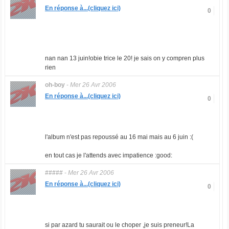
En réponse à...(cliquez ici)
0
nan nan 13 juin!obie trice le 20! je sais on y compren plus
rien
oh-boy
-
Mer 26 Avr 2006
En réponse à...(cliquez ici)
0
l'album n'est pas repoussé au 16 mai mais au 6 juin :(
en tout cas je l'attends avec impatience :good:
#####
-
Mer 26 Avr 2006
En réponse à...(cliquez ici)
0
si par azard tu saurait ou le choper ,je suis preneur!La