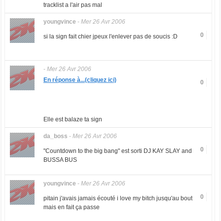
tracklist a l'air pas mal
youngvince
-
Mer 26 Avr 2006
0
si la sign fait chier jpeux l'enlever pas de soucis :D
-
Mer 26 Avr 2006
En réponse à...(cliquez ici)
0
Elle est balaze ta sign
da_boss
-
Mer 26 Avr 2006
0
"Countdown to the big bang" est sorti DJ KAY SLAY and
BUSSA BUS
youngvince
-
Mer 26 Avr 2006
0
pitain j'avais jamais écouté i love my bitch jusqu'au bout
mais en fait ça passe