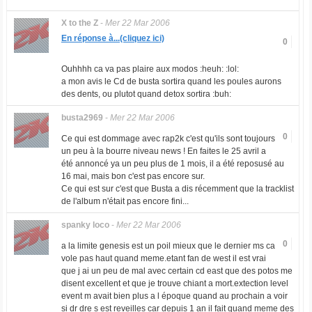
X to the Z
-
Mer 22 Mar 2006
En réponse à...(cliquez ici)
0
Ouhhhh ca va pas plaire aux modos :heuh: :lol:
a mon avis le Cd de busta sortira quand les poules aurons
des dents, ou plutot quand detox sortira :buh:
busta2969
-
Mer 22 Mar 2006
0
Ce qui est dommage avec rap2k c'est qu'ils sont toujours
un peu à la bourre niveau news ! En faites le 25 avril a
été annoncé ya un peu plus de 1 mois, il a été reposusé au
16 mai, mais bon c'est pas encore sur.
Ce qui est sur c'est que Busta a dis récemment que la tracklist
de l'album n'était pas encore fini...
spanky loco
-
Mer 22 Mar 2006
0
a la limite genesis est un poil mieux que le dernier ms ca
vole pas haut quand meme.etant fan de west il est vrai
que j ai un peu de mal avec certain cd east que des potos me
disent excellent et que je trouve chiant a mort.extection level
event m avait bien plus a l époque quand au prochain a voir
si dr dre s est reveilles car depuis 1 an il fait quand meme des