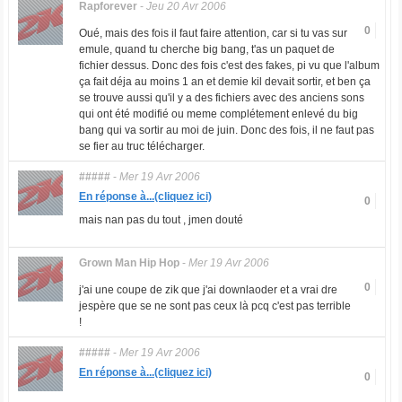
Rapforever
-
Jeu 20 Avr 2006
0
Oué, mais des fois il faut faire attention, car si tu vas sur
emule, quand tu cherche big bang, t'as un paquet de
fichier dessus. Donc des fois c'est des fakes, pi vu que l'album
ça fait déja au moins 1 an et demie kil devait sortir, et ben ça
se trouve aussi qu'il y a des fichiers avec des anciens sons
qui ont été modifié ou meme complétement enlevé du big
bang qui va sortir au moi de juin. Donc des fois, il ne faut pas
se fier au truc télécharger.
#####
-
Mer 19 Avr 2006
En réponse à...(cliquez ici)
0
mais nan pas du tout , jmen douté
Grown Man Hip Hop
-
Mer 19 Avr 2006
0
j'ai une coupe de zik que j'ai downlaoder et a vrai dre
jespère que se ne sont pas ceux là pcq c'est pas terrible
!
#####
-
Mer 19 Avr 2006
En réponse à...(cliquez ici)
0