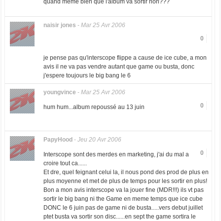
quand mème bien que l'album va sortir non???
naisir jones
-
Mar 25 Avr 2006
0
je pense pas qu'interscope flippe a cause de ice cube, a mon
avis il ne va pas vendre autant que game ou busta, donc
j'espere toujours le big bang le 6
youngvince
-
Mar 25 Avr 2006
0
hum hum...album repoussé au 13 juin
PapyHood
-
Jeu 20 Avr 2006
0
Interscope sont des merdes en marketing, j'ai du mal a
croire tout ca......
Et dre, quel feignant celui la, il nous pond des prod de plus en
plus moyenne et met de plus de temps pour les sortir en plus!
Bon a mon avis interscope va la jouer fine (MDR!!!) ils vt pas
sortir le big bang ni the Game en meme temps que ice cube
DONC le 6 juin pas de game ni de busta.....vers debut juillet
ptet busta va sortir son disc......en sept the game sortira le