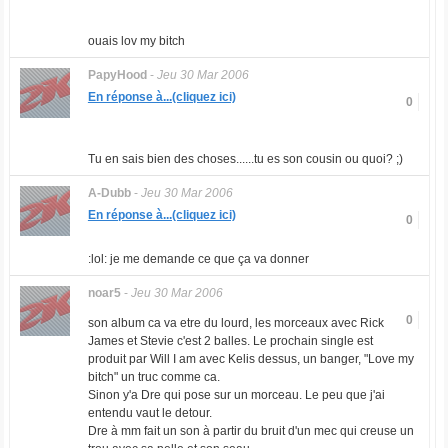
ouais lov my bitch
PapyHood
-
Jeu 30 Mar 2006
En réponse à...(cliquez ici)
0
Tu en sais bien des choses......tu es son cousin ou quoi? ;)
A-Dubb
-
Jeu 30 Mar 2006
En réponse à...(cliquez ici)
0
:lol: je me demande ce que ça va donner
noar5
-
Jeu 30 Mar 2006
0
son album ca va etre du lourd, les morceaux avec Rick
James et Stevie c'est 2 balles. Le prochain single est
produit par Will I am avec Kelis dessus, un banger, "Love my
bitch" un truc comme ca.
Sinon y'a Dre qui pose sur un morceau. Le peu que j'ai
entendu vaut le detour.
Dre à mm fait un son à partir du bruit d'un mec qui creuse un