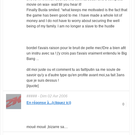
movie on wax- wait till you hear it!
Finally Busta smiled: “what keeps me motivated is the fact that
the game has been good to me. I have made a whole lot of
money and I do not have to worry about securing the well
being of my family. I am no longer a slave to the hustle
bordel t'avais raison pour le bruit de pelle mec!Dre a bien afit
un instru avec sa ! j'y crois pas t'avais vraiment entendu le Big
Bang ...
dit moi juste ou et comment tu as fait!putin sa me soule de
savoir qu'y a d'autre type qu'en profite avant moi,sa fait 3ans
que je suis dessus !
[/quote]
#####
-
Dim 02 Avr 2006
En réponse à...(cliquez ici)
0
moué moué ,bizarre sa....