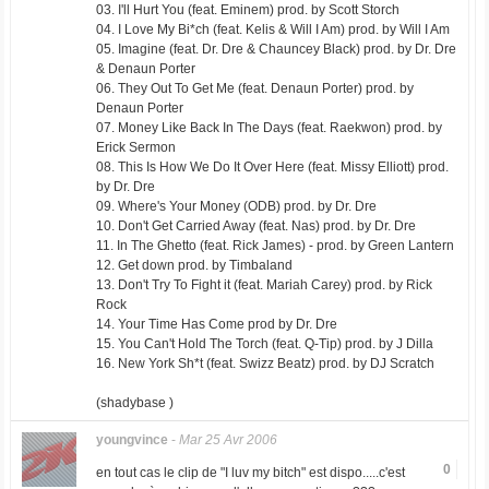
03. I'll Hurt You (feat. Eminem) prod. by Scott Storch
04. I Love My Bi*ch (feat. Kelis & Will I Am) prod. by Will I Am
05. Imagine (feat. Dr. Dre & Chauncey Black) prod. by Dr. Dre
& Denaun Porter
06. They Out To Get Me (feat. Denaun Porter) prod. by
Denaun Porter
07. Money Like Back In The Days (feat. Raekwon) prod. by
Erick Sermon
08. This Is How We Do It Over Here (feat. Missy Elliott) prod.
by Dr. Dre
09. Where's Your Money (ODB) prod. by Dr. Dre
10. Don't Get Carried Away (feat. Nas) prod. by Dr. Dre
11. In The Ghetto (feat. Rick James) - prod. by Green Lantern
12. Get down prod. by Timbaland
13. Don't Try To Fight it (feat. Mariah Carey) prod. by Rick
Rock
14. Your Time Has Come prod by Dr. Dre
15. You Can't Hold The Torch (feat. Q-Tip) prod. by J Dilla
16. New York Sh*t (feat. Swizz Beatz) prod. by DJ Scratch
(shadybase )
youngvince
-
Mar 25 Avr 2006
0
en tout cas le clip de "I luv my bitch" est dispo.....c'est