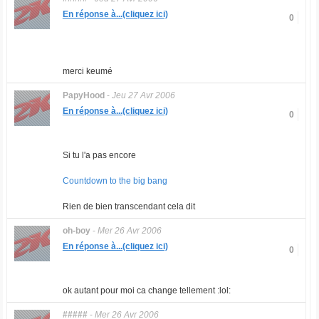
En réponse à...(cliquez ici)
0
merci keumé
PapyHood
-
Jeu 27 Avr 2006
En réponse à...(cliquez ici)
0
Si tu l'a pas encore
Countdown to the big bang
Rien de bien transcendant cela dit
oh-boy
-
Mer 26 Avr 2006
En réponse à...(cliquez ici)
0
ok autant pour moi ca change tellement :lol:
#####
-
Mer 26 Avr 2006