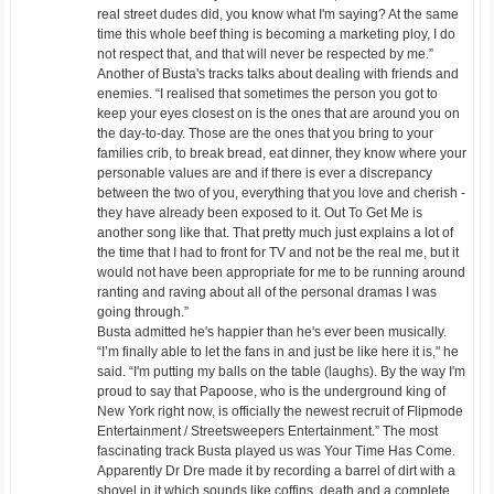
real street dudes did, you know what I'm saying? At the same
time this whole beef thing is becoming a marketing ploy, I do
not respect that, and that will never be respected by me.”
Another of Busta's tracks talks about dealing with friends and
enemies. “I realised that sometimes the person you got to
keep your eyes closest on is the ones that are around you on
the day-to-day. Those are the ones that you bring to your
families crib, to break bread, eat dinner, they know where your
personable values are and if there is ever a discrepancy
between the two of you, everything that you love and cherish -
they have already been exposed to it. Out To Get Me is
another song like that. That pretty much just explains a lot of
the time that I had to front for TV and not be the real me, but it
would not have been appropriate for me to be running around
ranting and raving about all of the personal dramas I was
going through.”
Busta admitted he's happier than he's ever been musically.
“I’m finally able to let the fans in and just be like here it is," he
said. “I'm putting my balls on the table (laughs). By the way I'm
proud to say that Papoose, who is the underground king of
New York right now, is officially the newest recruit of Flipmode
Entertainment / Streetsweepers Entertainment.” The most
fascinating track Busta played us was Your Time Has Come.
Apparently Dr Dre made it by recording a barrel of dirt with a
shovel in it which sounds like coffins, death and a complete