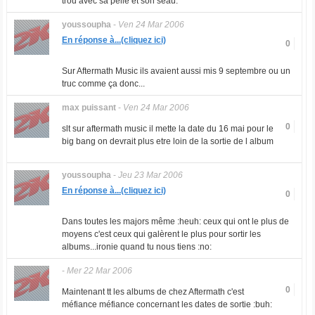
trou avec sa pelle et son seau.
youssoupha
-
Ven 24 Mar 2006
En réponse à...(cliquez ici)
0
Sur Aftermath Music ils avaient aussi mis 9 septembre ou un
truc comme ça donc...
max puissant
-
Ven 24 Mar 2006
0
slt sur aftermath music il mette la date du 16 mai pour le
big bang on devrait plus etre loin de la sortie de l album
youssoupha
-
Jeu 23 Mar 2006
En réponse à...(cliquez ici)
0
Dans toutes les majors même :heuh: ceux qui ont le plus de
moyens c'est ceux qui galèrent le plus pour sortir les
albums...ironie quand tu nous tiens :no:
-
Mer 22 Mar 2006
0
Maintenant tt les albums de chez Aftermath c'est
méfiance méfiance concernant les dates de sortie :buh: