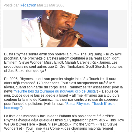
Posté par
Rédaction
Mar 21 Mar 2006
Busta Rhymes sortira enfin son nouvel album « The Big Bang » le 25 avril
prochain. Une brochette d’artistes auront contribué à sa réalisation, dont
Eminem, Stevie Wonder, Missy Elliott, Mariah Carey et Rick James. Les
producteurs ne sont autres que Dr Dre, Timbaland, Scott Storch, Neptunes
et Just Blaze, rien que ça !
En 2005, Rhymes a sorti son premier single intitulé « Touch It », il aura
alors déjà composé 170 chansons. Tout s’est brusquement arrêté le 5
février, quand son garde du corps Israel Ramirez se fait assassiner. (voir la
news
"Meurtre lors du tournage du nouveau clip de Busta"
) « Depuis ce
jour, tout ce que je fais est dédié à Israel » affirme Rhymes qui a toujours
soutenu la famille de Ramirez, mais qui par contre a refusé de coopérer
pour l’enquête policière. (voir la news
"Busta Rhymes : "Touch It" est un
hommage"
)
La liste des morceaux inclus dans l’album n’a pas encore été arrêtée.
Rhymes évoque déjà quelques titres qui y figureront, parmi eux « This How
We Do It Over Here » (feat. Missy Elliott), « Into the Storm » (feat. Stevie
Wonder) et « Your Time Has Come », des chansons majoritairement