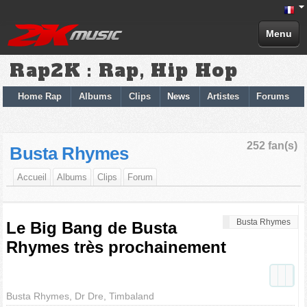
Menu
Rap2K : Rap, Hip Hop
Home Rap
Albums
Clips
News
Artistes
Forums
252 fan(s)
Busta Rhymes
Accueil
Albums
Clips
Forum
Busta Rhymes
Le Big Bang de Busta
Rhymes très prochainement
Busta Rhymes, Dr Dre, Timbaland