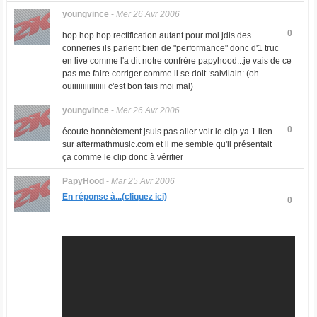
youngvince
-
Mer 26 Avr 2006
0
hop hop hop rectification autant pour moi jdis des
conneries ils parlent bien de "performance" donc d'1 truc
en live comme l'a dit notre confrère papyhood...je vais de ce
pas me faire corriger comme il se doit :salvilain: (oh
ouiiiiiiiiiiiiiiii c'est bon fais moi mal)
youngvince
-
Mer 26 Avr 2006
0
écoute honnètement jsuis pas aller voir le clip ya 1 lien
sur aftermathmusic.com et il me semble qu'il présentait
ça comme le clip donc à vérifier
PapyHood
-
Mar 25 Avr 2006
En réponse à...(cliquez ici)
0