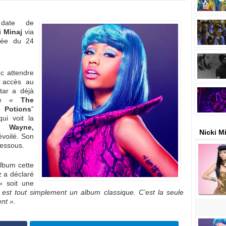
date de
i Minaj
via
tée du 24
c attendre
r accès au
tar a déjà
de «
The
 Potions
”
ui voit la
l Wayne,
Nicki M
dévoilé. Son
dessous.
album cette
z a déclaré
 soit une
 est tout simplement un album classique. C’est la seule
nt ».