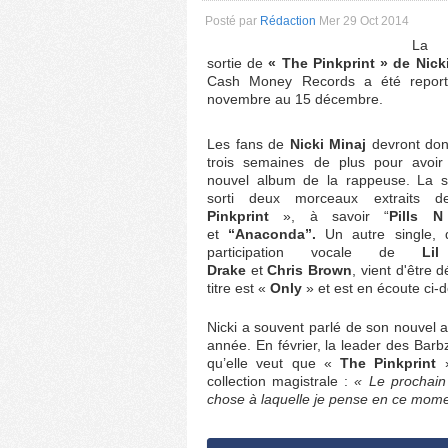
Posté par
Rédaction
Mer 29 Oct 2014
La 
sortie de
« The Pinkprint » de Nick
Cash Money Records a été repor
novembre au 15 décembre.
Les fans de
Nicki Minaj
devront don
trois semaines de plus pour avoi
nouvel album de la rappeuse. La s
sorti deux morceaux extraits 
Pinkprint
», à savoir “
Pills N
et
“Anaconda”.
Un autre single, q
participation vocale de
Li
Drake
et
Chris Brown
, vient d'être 
titre est «
Only
» et est en écoute ci-
Nicki a souvent parlé de son nouvel 
année. En février, la leader des Barb
qu’elle veut que «
The Pinkprint
»
collection magistrale :
« Le prochain
chose à laquelle je pense en ce mome