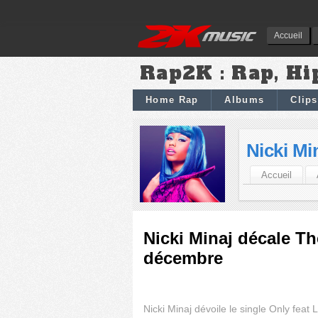
Accueil
Rap2K : Rap, Hi
Home Rap
Albums
Clips
Nicki Mi
Accueil
Nicki Minaj décale Th
décembre
Nicki Minaj dévoile le single Only feat