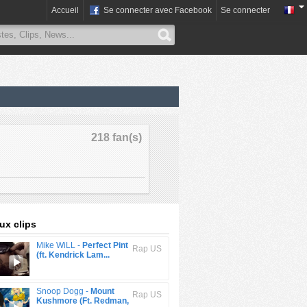
Accueil
Se connecter avec Facebook
Se connecter
218 fan(s)
x clips
Mike WiLL -
Perfect Pint
Rap US
(ft. Kendrick Lam...
Snoop Dogg -
Mount
Rap US
Kushmore (Ft. Redman,