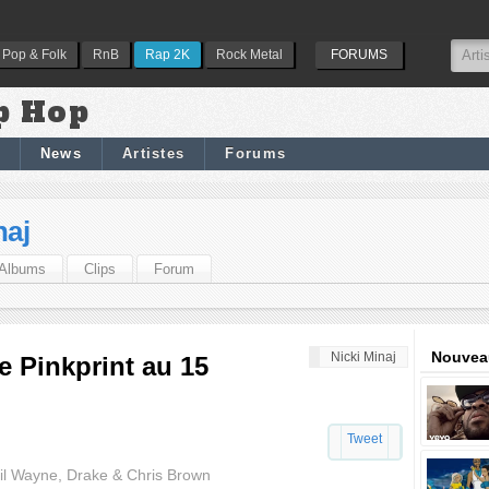
Pop & Folk
RnB
Rap 2K
Rock Metal
FORUMS
p Hop
News
Artistes
Forums
naj
Albums
Clips
Forum
Nouveau
Nicki Minaj
e Pinkprint au 15
Tweet
 Lil Wayne, Drake & Chris Brown