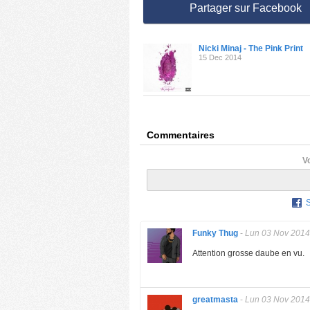
Partager sur Facebook
Nicki Minaj - The Pink Print
15 Dec 2014
Commentaires
V
Funky Thug
-
Lun 03 Nov 2014
Attention grosse daube en vu.
greatmasta
-
Lun 03 Nov 2014