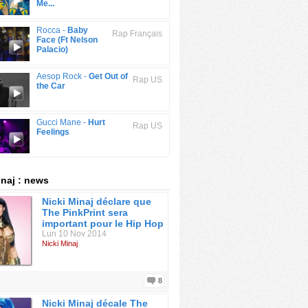
Me...
Rocca -
Baby
Rap Français
Face (Ft Nelson
Palacio)
Aesop Rock -
Get Out of
Rap US
the Car
Gucci Mane -
Hurt
Rap US
Feelings
inaj : news
Nicki Minaj déclare que
The PinkPrint sera
important pour le Hip Hop
Lun 10 Nov 2014
Nicki Minaj
8
Nicki Minaj décale The