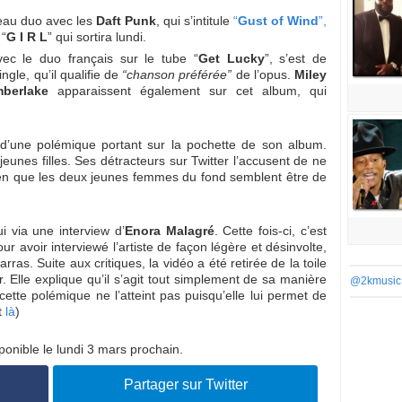
eau duo avec les
Daft Punk
, qui s’intitule
“
Gust of Wind
”,
 “
G I R L
” qui sortira lundi.
vec le duo français sur le tube “
Get Lucky
”, s’est de
gle, qu’il qualifie de
“chanson préférée”
de l’opus.
Miley
mberlake
apparaissent également sur cet album, qui
d’une polémique portant sur la pochette de son album.
 jeunes filles. Ses détracteurs sur Twitter l’accusent de ne
ien que les deux jeunes femmes du fond semblent être de
i via une interview d’
Enora Malagré
. Cette fois-ci, c’est
pour avoir interviewé l’artiste de façon légère et désinvolte,
as. Suite aux critiques, la vidéo a été retirée de la toile
r. Elle explique qu’il s’agit tout simplement de sa manière
@2kmusic
ette polémique ne l’atteint pas puisqu’elle lui permet de
t
là
)
ponible le lundi 3 mars prochain.
Partager sur Twitter