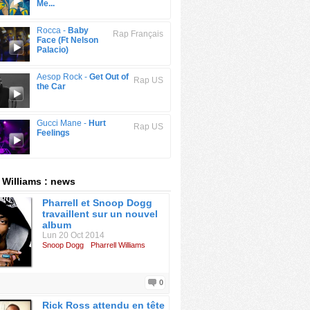
Me...
Rocca -
Baby
Rap Français
Face (Ft Nelson
Palacio)
Aesop Rock -
Get Out of
Rap US
the Car
Gucci Mane -
Hurt
Rap US
Feelings
l Williams : news
Pharrell et Snoop Dogg
travaillent sur un nouvel
album
Lun 20 Oct 2014
Snoop Dogg
Pharrell Williams
0
Rick Ross attendu en tête