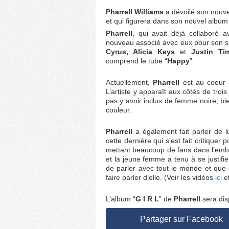
Pharrell Williams
a dévoilé son nouv
et qui figurera dans son nouvel album
Pharrell
, qui avait déjà collaboré a
nouveau associé avec eux pour son sin
Cyrus, Alicia Keys
et
Justin Ti
comprend le tube “
Happy
”.
Actuellement,
Pharrell
est au coeur 
L’artiste y apparaît aux côtés de trois
pas y avoir inclus de femme noire, b
couleur.
Pharrell
a également fait parler de lu
cette dernière qui s’est fait critiquer 
mettant beaucoup de fans dans l’embarr
et la jeune femme a tenu à se justifie
de parler avec tout le monde et que c
faire parler d’elle. (Voir les vidéos
ici
e
L’album “
G I R L
” de
Pharrell
sera dis
Partager sur Facebook