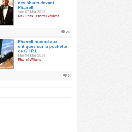
des charts devant
Pharrell
Ven 07 Mar 2014
Rick Ross
Pharrell Williams
23
Pharrell répond aux
critiques sur la pochette
de G I R L
Mar 04 Mar 2014
Pharrell Williams
3