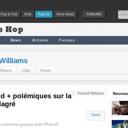
Pop & Folk
RnB
Rap 2K
Rock Metal
FORUMS
p Hop
News
Artistes
Forums
 Williams
Albums
Clips
Forum
Nouveau
Pharrell Williams
nd + polémiques sur la
lagré
Tweet
n interview groupie avec Pharrell