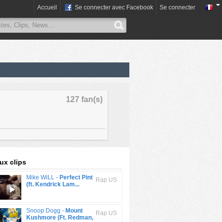
Accueil
Se connecter avec Facebook
Se connecter
127 fan(s)
x clips
Mike WiLL -
Perfect Pint
Rap US
(ft. Kendrick Lam...
Snoop Dogg -
Mount
Rap US
Kushmore (Ft. Redman,