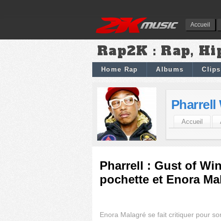
Accueil
Rap2K : Rap, Hi
Home Rap
Albums
Clips
Pharrell
Accueil
Pharrell : Gust of Wi
pochette et Enora Ma
Enora Malagré se fait critiquer pour so