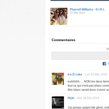
Pharrell Williams - G I R L
03 Mar 2014
Commentaires
V
ice D coke
-
Lun 03 Mar 2014
euhhhhh .... NON les deux fem
tout ce qui n'est pas blanc comm
être blanc serait donc n'avoir 
Flylo
-
Ven 28 Fev 2014
J'ai jamais autant été gêné, em