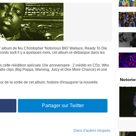
er album de feu Christopher 'Notorious BIG' Wallace, Ready To Die.
ords sorti il y a quelques mois, cet album re-débarque dans les
 cette réédition spéciale 10e anniversaire : 2 inédits en CDs, Who
tre clips (Big Poppa, Warning, Juicy et One More Chance) et une
Notorio
ur de la sortie de cet album, histoire d'inaugurer la nouvelle
Partager sur Twitter
Dans d'autres langues