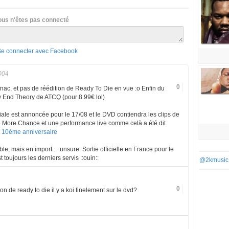
ous n'êtes pas connecté
Se connecter avec Facebook
004
0
 fnac, et pas de réédition de Ready To Die en vue :o Enfin du
w End Theory de ATCQ (pour 8.99€ lol)
iale est annoncée pour le 17/08 et le DVD contiendra les clips de
 More Chance et une performance live comme celà a été dit.
e 10ème anniversaire
le, mais en import... :unsure: Sortie officielle en France pour le
toujours les derniers servis ::ouin::
@2kmusic
0
ion de ready to die il y a koi finelement sur le dvd?