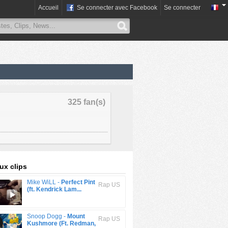
Accueil
Se connecter avec Facebook
Se connecter
325 fan(s)
x clips
Mike WiLL -
Perfect Pint
Rap US
(ft. Kendrick Lam...
Snoop Dogg -
Mount
Rap US
Kushmore (Ft. Redman,