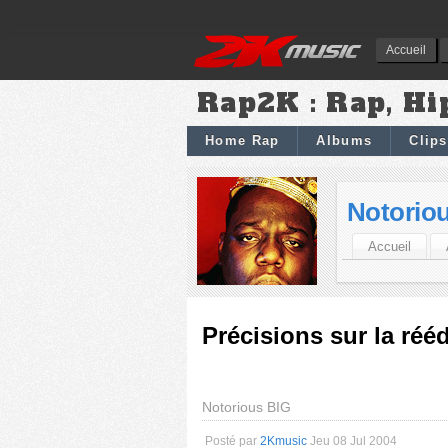
Accueil
Rap2K : Rap, Hi
Home Rap
Albums
Clips
Notorio
Accueil
Précisions sur la réé
Notorious BIG
Posté par
2Kmusic
Jeu 08 Jul 2004