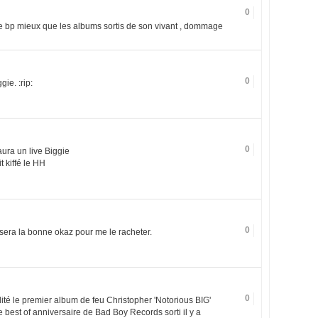
0
ire bp mieux que les albums sortis de son vivant , dommage
0
ie. :rip:
0
 aura un live Biggie
t kiffé le HH
0
 sera la bonne okaz pour me le racheter.
0
dité le premier album de feu Christopher 'Notorious BIG'
 best of anniversaire de Bad Boy Records sorti il y a