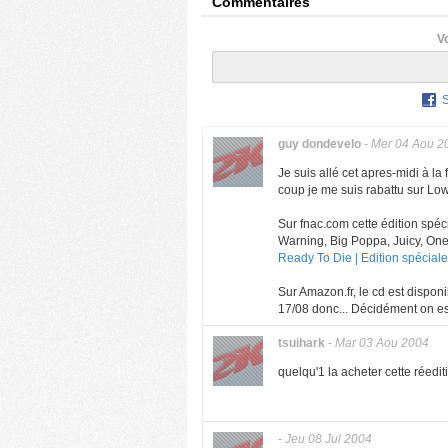
Commentaires
V
guy dondevelo
-
Mer 04 Aou 2
Je suis allé cet apres-midi à la
coup je me suis rabattu sur Lo
Sur fnac.com cette édition spéc
Warning, Big Poppa, Juicy, One
Ready To Die | Edition spécial
Sur Amazon.fr, le cd est disponib
17/08 donc... Décidément on est 
tsuihark
-
Mar 03 Aou 2004
quelqu'1 la acheter cette réedit
-
Jeu 08 Jul 2004