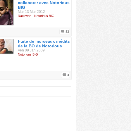
collaborer avec Notorious
BIG
Mar 13 Mar 2012
Raekwon
Notorious BIG
83
Fuite de morceaux inédits
de la BO de Notorious
Ven 09 Jan 2009
Notorious BIG
4