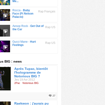
Me...
Rocca -
Baby
Rap Français
Face (Ft Nelson
Palacio)
Aesop Rock -
Get Out of
Rap US
the Car
Gucci Mane -
Hurt
Rap US
Feelings
us BIG : news
Après Tupac, bientôt
l'hologramme de
Notorious BIG ?
Jeu 19 Avr 2012
2Pac
Notorious BIG
27
Raekwon : j'aurais pu