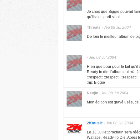
Je crois que Biggie pouvait fa
qu'ils soit parti si tot
Threats
-
Jeu 08 Jul 2004
De loin le meilleur album de bigg
-
Jeu 08 Jul 2004
Rien que pour pour le fait qu'il
Ready to die, l'album qui m'a fai
::respect:: ::respect:: ::respect::
:rip: Biggie
Neojin
-
Jeu 08 Jul 2004
Mon édition est gravé usée, ce
2Kmusic
-
Jeu 08 Jul 2004
Le 13 Juillet prochain sera réé
Wallace, Ready To Die. Après le