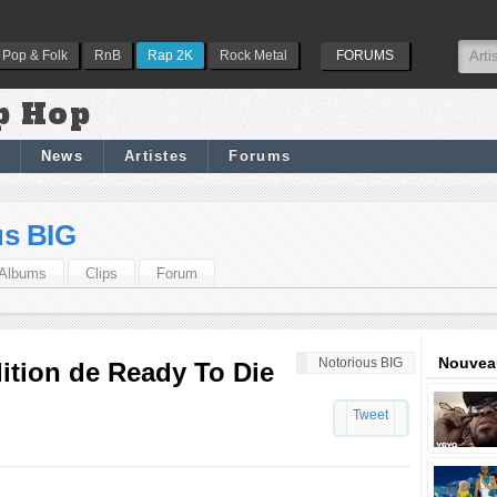
Pop & Folk
RnB
Rap 2K
Rock Metal
FORUMS
p Hop
News
Artistes
Forums
us BIG
Albums
Clips
Forum
Nouveau
Notorious BIG
dition de Ready To Die
Tweet