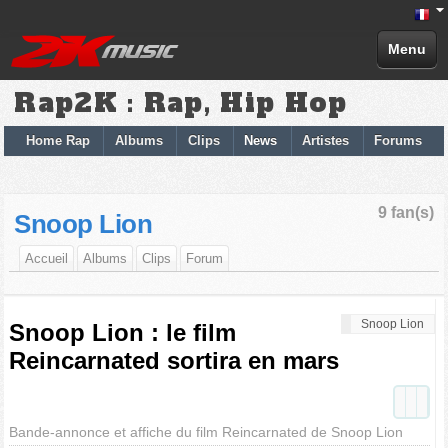
Menu
Rap2K : Rap, Hip Hop
Home Rap
Albums
Clips
News
Artistes
Forums
9 fan(s)
Snoop Lion
Accueil
Albums
Clips
Forum
Snoop Lion
Snoop Lion : le film
Reincarnated sortira en mars
Bande-annonce et affiche du film Reincarnated de Snoop Lion