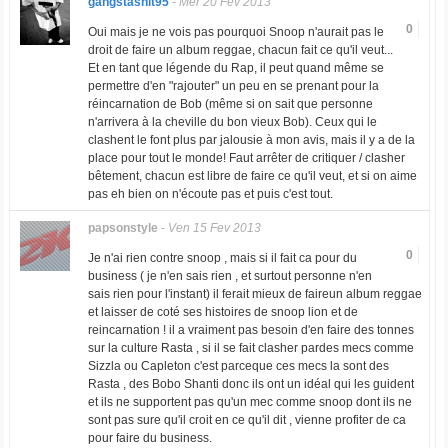
gangstashit95
-
Mer 20 Fev 2013
0
Oui mais je ne vois pas pourquoi Snoop n'aurait pas le
droit de faire un album reggae, chacun fait ce qu'il veut...
Et en tant que légende du Rap, il peut quand même se
permettre d'en "rajouter" un peu en se prenant pour la
réincarnation de Bob (même si on sait que personne
n'arrivera à la cheville du bon vieux Bob). Ceux qui le
clashent le font plus par jalousie à mon avis, mais il y a de la
place pour tout le monde! Faut arrêter de critiquer / clasher
bêtement, chacun est libre de faire ce qu'il veut, et si on aime
pas eh bien on n'écoute pas et puis c'est tout.
papsonstyle
-
Ven 15 Fev 2013
0
Je n'ai rien contre snoop , mais si il fait ca pour du
business ( je n'en sais rien , et surtout personne n'en
sais rien pour l'instant) il ferait mieux de faireun album reggae
et laisser de coté ses histoires de snoop lion et de
reincarnation ! il a vraiment pas besoin d'en faire des tonnes
sur la culture Rasta , si il se fait clasher pardes mecs comme
Sizzla ou Capleton c'est parceque ces mecs la sont des
Rasta , des Bobo Shanti donc ils ont un idéal qui les guident
et ils ne supportent pas qu'un mec comme snoop dont ils ne
sont pas sure qu'il croit en ce qu'il dit , vienne profiter de ca
pour faire du business.