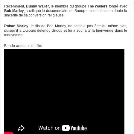
Récemment,
Bunny Wailer
, le membre du groupe
The Wailers
fondé avec
Bob Marley
, a critiqué le documentaire de Snoop et met même en doute la
sincérité de sa conversion religieuse.
Rohan Marley
, le fils de Bob Marley, ne semble pas être du même avis,
puisqu’il a toujours défendu Snoop et lui a souhaité la bienvenue dans le
mouvement.
Bande-annonce du film: