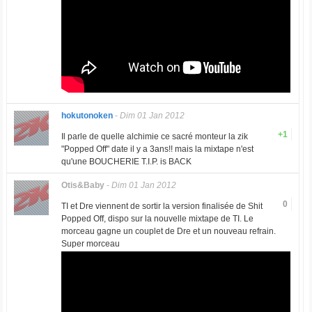
hokutonoken
-
Dim 01 Jan 2012
+1
Il parle de quelle alchimie ce sacré monteur la zik
"Popped Off" date il y a 3ans!! mais la mixtape n'est
qu'une BOUCHERIE T.I.P. is BACK
Otis&Baby
-
Dim 01 Jan 2012
0
TI et Dre viennent de sortir la version finalisée de Shit
Popped Off, dispo sur la nouvelle mixtape de TI. Le
morceau gagne un couplet de Dre et un nouveau refrain.
Super morceau