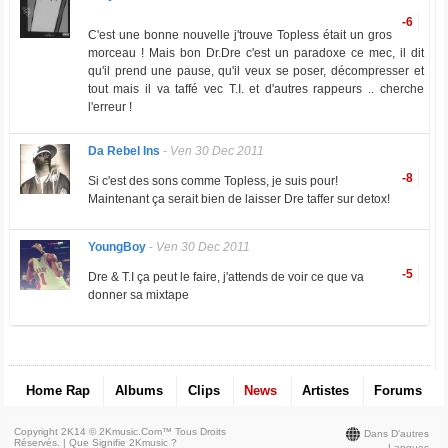
-6
C'est une bonne nouvelle j'trouve Topless était un gros
morceau ! Mais bon Dr.Dre c'est un paradoxe ce mec, il dit
qu'il prend une pause, qu'il veux se poser, décompresser et
tout mais il va taffé vec T.I. et d'autres rappeurs .. cherche
l'erreur !
Da Rebel Ins
-
Ven 30 Dec 2011
-8
Si c'est des sons comme Topless, je suis pour!
Maintenant ça serait bien de laisser Dre taffer sur detox!
YoungBoy
-
Ven 30 Dec 2011
-5
Dre & T.I ça peut le faire, j'attends de voir ce que va
donner sa mixtape
Home Rap
Albums
Clips
News
Artistes
Forums
Copyright 2K14 © 2Kmusic.com™
Tous Droits
Dans D'autres
Réservés
. |
Que Signifie 2Kmusic ?
Langues