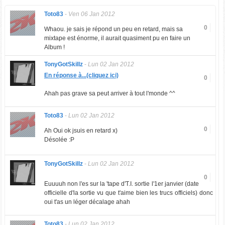
Toto83
-
Ven 06 Jan 2012
0
Whaou. je sais je répond un peu en retard, mais sa
mixtape est énorme, il aurait quasiment pu en faire un
Album !
TonyGotSkillz
-
Lun 02 Jan 2012
En réponse à...(cliquez ici)
0
Ahah pas grave sa peut arriver à tout l'monde ^^
Toto83
-
Lun 02 Jan 2012
0
Ah Oui ok jsuis en retard x)
Désolée :P
TonyGotSkillz
-
Lun 02 Jan 2012
0
Euuuuh non l'es sur la 'tape d'T.I. sortie l'1er janvier (date
officielle d'la sortie vu que t'aime bien les trucs officiels) donc
oui t'as un léger décalage ahah
Toto83
-
Lun 02 Jan 2012