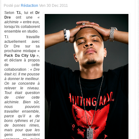
Posté par
Rédaction
Ven 30 Dec 2011
Selon
T.I.
, lui et
Dr
Dre
ont une
«
alchimie »
entre eux,
lorsqu’ils collaborent
ensemble en studio.
T.I. travaille
actuellement avec
Dr Dre sur sa
prochaine mixtape «
Fuck Da City Up
»,
et déclare à propos
de cette
collaboration :
« Dre
était ici. Il me pousse
à donner le meilleur.
On se concentre à
relever le niveau.
Tout était question
de créer cette
alchimie. Bien sûr,
nous pouvons
travailler ensemble,
parce qu’il a de
bons rythmes et j’ai
de bonnes rimes,
mais pour que les
gens ressentent