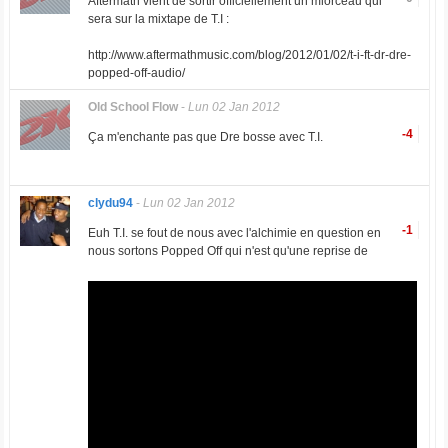
Aftermath vient de sortir officiellement un mlorceau qui
sera sur la mixtape de T.I :
http://www.aftermathmusic.com/blog/2012/01/02/t-i-ft-dr-dre-
popped-off-audio/
Old School Flow
-
Lun 02 Jan 2012
-4
Ça m'enchante pas que Dre bosse avec T.I.
clydu94
-
Lun 02 Jan 2012
-1
Euh T.I. se fout de nous avec l'alchimie en question en
nous sortons Popped Off qui n'est qu'une reprise de