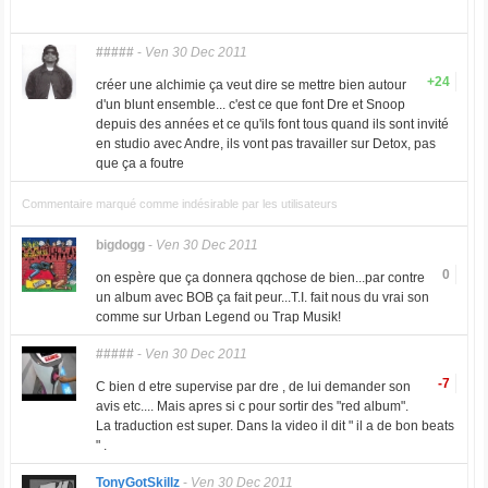
#####
-
Ven 30 Dec 2011
+24
créer une alchimie ça veut dire se mettre bien autour
d'un blunt ensemble... c'est ce que font Dre et Snoop
depuis des années et ce qu'ils font tous quand ils sont invité
en studio avec Andre, ils vont pas travailler sur Detox, pas
que ça a foutre
Commentaire marqué comme indésirable par les utilisateurs
bigdogg
-
Ven 30 Dec 2011
0
on espère que ça donnera qqchose de bien...par contre
un album avec BOB ça fait peur...T.I. fait nous du vrai son
comme sur Urban Legend ou Trap Musik!
#####
-
Ven 30 Dec 2011
-7
C bien d etre supervise par dre , de lui demander son
avis etc.... Mais apres si c pour sortir des "red album".
La traduction est super. Dans la video il dit " il a de bon beats
" .
TonyGotSkillz
-
Ven 30 Dec 2011