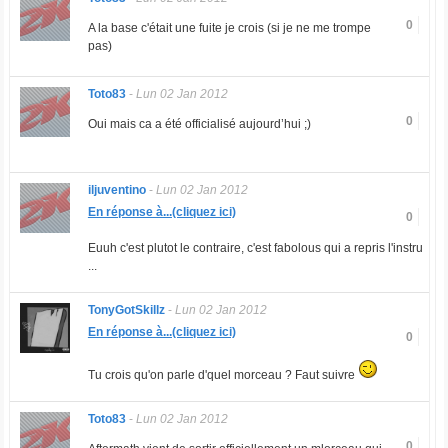
0
A la base c'était une fuite je crois (si je ne me trompe
pas)
Toto83
-
Lun 02 Jan 2012
0
Oui mais ca a été officialisé aujourd’hui ;)
iljuventino
-
Lun 02 Jan 2012
En réponse à...(cliquez ici)
0
Euuh c'est plutot le contraire, c'est fabolous qui a repris l'instru
...
TonyGotSkillz
-
Lun 02 Jan 2012
En réponse à...(cliquez ici)
0
Tu crois qu'on parle d'quel morceau ? Faut suivre
Toto83
-
Lun 02 Jan 2012
0