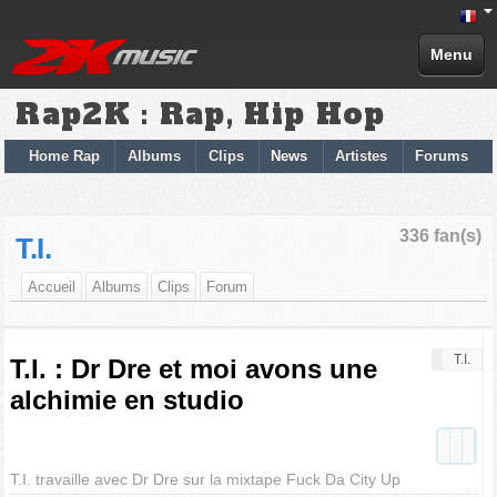
Menu
Rap2K : Rap, Hip Hop
Home Rap
Albums
Clips
News
Artistes
Forums
336 fan(s)
T.I.
Accueil
Albums
Clips
Forum
T.I.
T.I. : Dr Dre et moi avons une
alchimie en studio
T.I. travaille avec Dr Dre sur la mixtape Fuck Da City Up