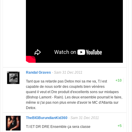
Randal Graves
-
Sam 31 Dec 2011
+10
Tant que sa retarde pas Detox moi sa me va, T.I est
capable de nous sortir des couplets bien vénères
quand il veut et Dre produit d'excellents sons sur mixtapes
(Bishop Lamont - Rain). Les deux ensemble pourrait le faire,
même si j'ai pas non plus envie d'avoir le MC d'Atlanta sur
Detox.
TheBIGBurundianKid360
-
Sam 31 Dec 2011
+5
T.I ET DR DRE Ensemble ça sera classe