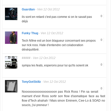
Guardian
-
Ven 12 Oct 2012
0
ils sont en retard c'est pas comme si on le savait pas
déjà
Funky Thug
-
Ven 12 Oct 2012
0
Tech N9ne est un bon blagueur concernant ses propos
sur rick ross. Hate d'entendre cet colaboration
déséquilibré.
#####
-
Ven 12 Oct 2012
0
sympa les feats, esperons pour lui qu'ils soient ok
TonyGotSkillz
-
Ven 12 Oct 2012
0
Noooooooooooooooooon pas Rick Ross ! Fin sa serait
marrant d'voir Ross sortir son flow d'asmatique face au fast
flow d'Tech ahahah ! Mais sinon Eminem, Cee-Lo & SOAD no
soucis, j'ui preneur !