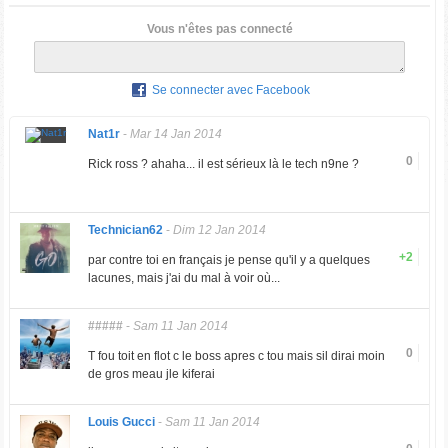
Vous n'êtes pas connecté
Se connecter avec Facebook
Nat1r
-
Mar 14 Jan 2014
0
Rick ross ? ahaha... il est sérieux là le tech n9ne ?
Technician62
-
Dim 12 Jan 2014
+2
par contre toi en français je pense qu'il y a quelques
lacunes, mais j'ai du mal à voir où...
#####
-
Sam 11 Jan 2014
0
T fou toit en flot c le boss apres c tou mais sil dirai moin
de gros meau jle kiferai
Louis Gucci
-
Sam 11 Jan 2014