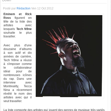
Down
Posté par
Rédaction
Ven 12 Oct 2012
Eminem et Rick
Ross
figurent en
tête de la liste des
artistes avec
lesquels
Tech N9ne
souhaite le plus
travailler.
Avec plus d'une
douzaine d’albums
à son actif et dix
années de carrière,
Tech N9ne a réussi
à s'imposer comme
le collaborateur
idéal pour de
nombreuses icônes
du rap. Dans une
interview avec
Montreality, Tecca
Nina a récemment
révélé le nom des
artistes avec qui il
veut travailler.
La liste comporte des artistes qui jouent des genres de musique très variés,