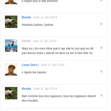
0
il rappe pas si vite eminem
Beeda
-
Sam 11 Jan 2014
0
Hahaha j'adore, j'adore.
#####
-
Sam 11 Jan 2014
0
Mais lui c tro mon frère psk il rap vite tu croi quil en dit
pas bocou mais c abusé en plus ca ser a rien dire ca
Louis Gucci
-
Sam 11 Jan 2014
0
c rigolo les injures
Beeda
-
Sam 11 Jan 2014
0
Bah comme tous les rappeurs, tous les rappeurs disent
des insultes