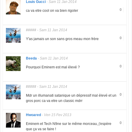
Louis Gucci
-
Sam 11 Jan 2014
0
ca va etre cool on va bien rigoler
#####
-
Sam 11 Jan 2014
0
Y'as jamais un son sans gros meau mon frère
Beeda
-
Sam 11 Jan 2014
0
Pourquoi Eminem est mal élevé ?
#####
-
Sam 11 Jan 2014
0
Mdr un illumanati satanique un dépressif mal élevé et un
gros porc ca va etre un classic mdrr
Hwoared
-
Ven 15 Fev 2013
0
Eminem et Tech N9ne sur le même morceau, j'espère
que ça va se faire !