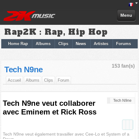
Menu
Rap2K : Rap, Hip Hop
Home Rap
Albums
Clips
News
Artistes
Forums
153 fan(s)
Tech N9ne
Accueil
Albums
Clips
Forum
Tech N9ne
Tech N9ne veut collaborer
avec Eminem et Rick Ross
Tech N9ne veut également travailler avec Cee-Lo et System of a