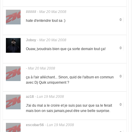
#####
-
Mar 20 Mai 2008
0
hate d'entendre tout sa :)
Joboy
-
Mar 20 Mai 2008
0
Ouaw, jvoudrais bien que ça sorte demain tout ça!
-
Mar 20 Mai 2008
0
ça à l'air alléchant... Sinon, quid de l'album en commun
avec Dj Quik uniquement ?
az18
-
Lun 19 Mai 2008
0
J'ai du mal a le croire et je suis pas sur que sa le ferait
mais bon on sais jamais,peut étre une belle surprise.
escobar56
-
Lun 19 Mai 2008