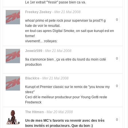
Le 1er extrait "Yessir" passe bien ca va.
Freekey Zeekey
-
Mer 21 Mai 2008
0
whoa! primo et pete rock pour superviser la prod?! g
hate de voir le resultat.
en tout cas apres Digital Smoke, on sait que kurupt est en
forme!
vivement!... :rolleyes:
Jewelz599
-
Mer 21 Mai 2008
0
9a s'annonce bien , ça va etre du lourd du moin coté
production
BlackIce
-
Mer 21 Mai 2008
0
Kurupt et Premier classic sur le remix de "you know my
steez"
Ceci dit le meilleur producteur pour Young Gotti reste
Fredwreck
The Hitmen
-
Mar 20 Mai 2008
0
Un de mes MC's favoris va revenir avec des très
bons invités et producteurs. Que du bon :)