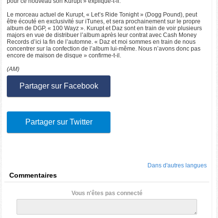
pour ce nouveau son Kurupt » explique-t-il.
Le morceau actuel de Kurupt, « Let’s Ride Tonight » (Dogg Pound), peut
être écouté en exclusivité sur iTunes, et sera prochainement sur le propre
album de DGP, « 100 Wayz ». Kurupt et Daz sont en train de voir plusieurs
majors en vue de distribuer l’album après leur contrat avec Cash Money
Records d’ici la fin de l’automne. « Daz et moi sommes en train de nous
concentrer sur la confection de l’album lui-même. Nous n’avons donc pas
encore de maison de disque » confirme-t-il.
(AM)
Partager sur Facebook
Partager sur Twitter
Dans d'autres langues
Commentaires
Vous n'êtes pas connecté