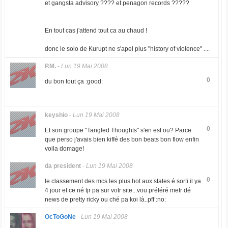
et gangsta advisory ???? et penagon records ?????
En tout cas j'attend tout ca au chaud !
donc le solo de Kurupt ne s'apel plus "history of violence" ....
P.M.
-
Lun 19 Mai 2008
0
du bon tout ça :good:
keyshio
-
Lun 19 Mai 2008
0
Et son groupe "Tangled Thoughts" s'en est ou? Parce
que perso j'avais bien kiffé des bon beats bon flow enfin
voila domage!
da president
-
Lun 19 Mai 2008
0
le classement des mcs les plus hot aux states é sorti il ya
4 jour et ce né tjr pa sur votr site...vou préféré metr dé
news de pretty ricky ou ché pa koi là..pff :no:
OcToGoNe
-
Lun 19 Mai 2008