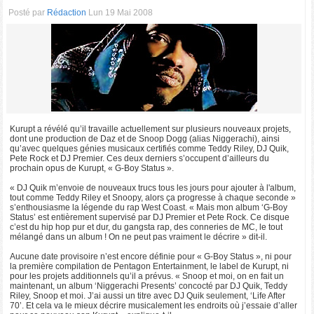
Posté par
Rédaction
Lun 19 Mai 2008
Kurupt a révélé qu’il travaille actuellement sur plusieurs nouveaux projets,
dont une production de Daz et de Snoop Dogg (alias Niggerachi), ainsi
qu’avec quelques génies musicaux certifiés comme Teddy Riley, DJ Quik,
Pete Rock et DJ Premier. Ces deux derniers s’occupent d’ailleurs du
prochain opus de Kurupt, « G-Boy Status ».
« DJ Quik m’envoie de nouveaux trucs tous les jours pour ajouter à l'album,
tout comme Teddy Riley et Snoopy, alors ça progresse à chaque seconde »
s’enthousiasme la légende du rap West Coast. « Mais mon album ‘G-Boy
Status’ est entièrement supervisé par DJ Premier et Pete Rock. Ce disque
c’est du hip hop pur et dur, du gangsta rap, des conneries de MC, le tout
mélangé dans un album ! On ne peut pas vraiment le décrire » dit-il.
Aucune date provisoire n’est encore définie pour « G-Boy Status », ni pour
la première compilation de Pentagon Entertainment, le label de Kurupt, ni
pour les projets additionnels qu’il a prévus. « Snoop et moi, on en fait un
maintenant, un album ‘Niggerachi Presents’ concocté par DJ Quik, Teddy
Riley, Snoop et moi. J’ai aussi un titre avec DJ Quik seulement, ‘Life After
70’. Et cela va le mieux décrire musicalement les endroits où j’essaie d’aller