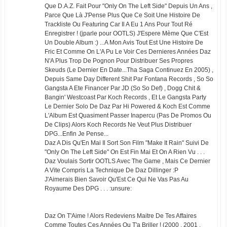
Que D.A.Z. Fait Pour "Only On The Left Side" Depuis Un Ans ,
Parce Que Là J'Pense Plus Que Ce Soit Une Histoire De
Trackliste Ou Featuring Car Il A Eu 1 Ans Pour Tout Ré
Enregistrer ! (jparle pour OOTLS) J'Espere Mème Que C'Est
Un Double Album :) ...A Mon Avis Tout Est Une Histoire De
Fric Et Comme On L'A Pu Le Voir Ces Dernieres Années Daz
N'A Plus Trop De Pognon Pour Distribuer Ses Propres
Skeuds (Le Dernier En Date...Tha Saga Continuez En 2005) ,
Depuis Same Day Different Shit Par Fontana Records , So So
Gangsta A Ete Financer Par JD (So So Def) , Dogg Chit &
Bangin' Westcoast Par Koch Records , Et Le Gangsta Party
Le Dernier Solo De Daz Par Hi Powered & Koch Est Comme
L'Album Est Quasiment Passer Inapercu (Pas De Promos Ou
De Clips) Alors Koch Records Ne Veut Plus Distribuer
DPG...Enfin Je Pense...
Daz A Dis Qu'En Mai Il Sort Son Film "Make It Rain" Suivi De
"Only On The Left Side" On Est Fin Mai Et On A Rien Vu . . .
Daz Voulais Sortir OOTLS Avec The Game , Mais Ce Dernier
A Vite Compris La Technique De Daz Dillinger :P
J'Aimerais Bien Savoir Qu'Est Ce Qui Ne Vas Pas Au
Royaume Des DPG . . . :unsure:
Daz On T'Aime ! Alors Redeviens Maitre De Tes Affaires
Comme Toutes Ces Années Ou T'a Briller ! (2000 , 2001 ,