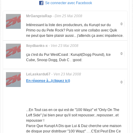
Se connecter avec Facebook
MrGangstaRap
-
Dim 25 Mai 2008
0
Intéressant la liste des producteurs, du Kurupt sur du
Primo ou du Pete Rock? Puis voir une collabo avec Quik
ne peut que faire plaisir aussi... j'attends ça avec impatience.
lloydbanks-x
-
Ven 23 Mai 2008
0
ça c'est du Pur WestCoast : Kurupt(Dogg Pound), Ice
Cube, Snoop Dogg, Dub C . :good:
LeLaskardu67
-
Ven 23 Mai 2008
En réponse à...(cliquez ici)
0
...En Tout cas en ce qui est de "100 Wayz" et "Only On The
Left Side" j'ai bien peur qu'il soit repousser...repousser...et
repousser !
Parce Que Kurupt A Dis que Lui & Daz cherche une maison
de disque pour distribuer "100 Wayz" . . .C'Est Peut Etre Ce