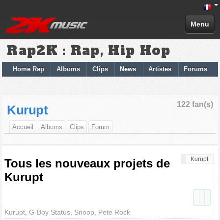
Menu
Rap2K : Rap, Hip Hop
Home Rap
Albums
Clips
News
Artistes
Forums
122 fan(s)
Kurupt
Accueil
Albums
Clips
Forum
Kurupt
Tous les nouveaux projets de
Kurupt
Kurupt, G-Boy Status, Snoop, Pete Rock