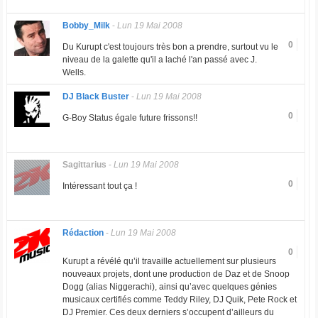
Bobby_Milk
-
Lun 19 Mai 2008
0
Du Kurupt c'est toujours très bon a prendre, surtout vu le
niveau de la galette qu'il a laché l'an passé avec J.
Wells.
DJ Black Buster
-
Lun 19 Mai 2008
0
G-Boy Status égale future frissons!!
Sagittarius
-
Lun 19 Mai 2008
0
Intéressant tout ça !
Rédaction
-
Lun 19 Mai 2008
0
Kurupt a révélé qu’il travaille actuellement sur plusieurs
nouveaux projets, dont une production de Daz et de Snoop
Dogg (alias Niggerachi), ainsi qu’avec quelques génies
musicaux certifiés comme Teddy Riley, DJ Quik, Pete Rock et
DJ Premier. Ces deux derniers s’occupent d’ailleurs du