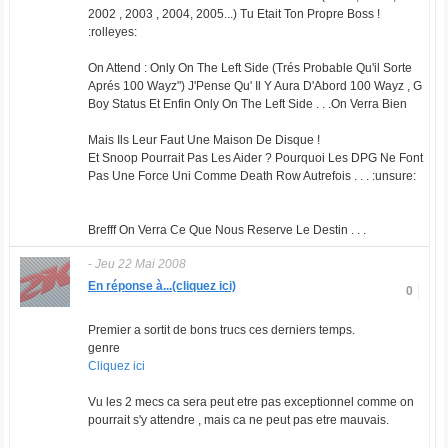
2002 , 2003 , 2004, 2005...) Tu Etait Ton Propre Boss !
:rolleyes:
On Attend : Only On The Left Side (Trés Probable Qu'il Sorte
Aprés 100 Wayz") J'Pense Qu' Il Y Aura D'Abord 100 Wayz , G
Boy Status Et Enfin Only On The Left Side . . .On Verra Bien
Mais Ils Leur Faut Une Maison De Disque !
Et Snoop Pourrait Pas Les Aider ? Pourquoi Les DPG Ne Font
Pas Une Force Uni Comme Death Row Autrefois . . . :unsure:
Brefff On Verra Ce Que Nous Reserve Le Destin . . .
-
Jeu 22 Mai 2008
En réponse à...(cliquez ici)
0
Premier a sortit de bons trucs ces derniers temps.
genre
Cliquez ici
Vu les 2 mecs ca sera peut etre pas exceptionnel comme on
pourrait s'y attendre , mais ca ne peut pas etre mauvais.