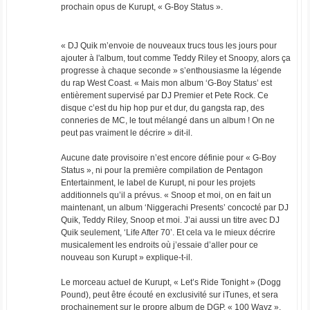
prochain opus de Kurupt, « G-Boy Status ».
« DJ Quik m’envoie de nouveaux trucs tous les jours pour
ajouter à l'album, tout comme Teddy Riley et Snoopy, alors ça
progresse à chaque seconde » s’enthousiasme la légende
du rap West Coast. « Mais mon album ‘G-Boy Status’ est
entièrement supervisé par DJ Premier et Pete Rock. Ce
disque c’est du hip hop pur et dur, du gangsta rap, des
conneries de MC, le tout mélangé dans un album ! On ne
peut pas vraiment le décrire » dit-il.
Aucune date provisoire n’est encore définie pour « G-Boy
Status », ni pour la première compilation de Pentagon
Entertainment, le label de Kurupt, ni pour les projets
additionnels qu’il a prévus. « Snoop et moi, on en fait un
maintenant, un album ‘Niggerachi Presents’ concocté par DJ
Quik, Teddy Riley, Snoop et moi. J’ai aussi un titre avec DJ
Quik seulement, ‘Life After 70’. Et cela va le mieux décrire
musicalement les endroits où j’essaie d’aller pour ce
nouveau son Kurupt » explique-t-il.
Le morceau actuel de Kurupt, « Let’s Ride Tonight » (Dogg
Pound), peut être écouté en exclusivité sur iTunes, et sera
prochainement sur le propre album de DGP, « 100 Wayz ».