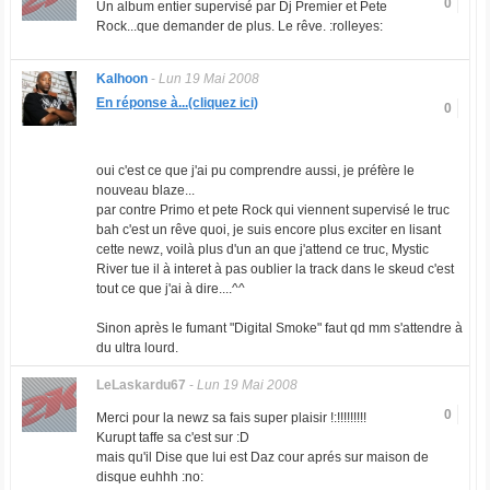
0
Un album entier supervisé par Dj Premier et Pete
Rock...que demander de plus. Le rêve. :rolleyes:
Kalhoon
-
Lun 19 Mai 2008
En réponse à...(cliquez ici)
0
oui c'est ce que j'ai pu comprendre aussi, je préfère le
nouveau blaze...
par contre Primo et pete Rock qui viennent supervisé le truc
bah c'est un rêve quoi, je suis encore plus exciter en lisant
cette newz, voilà plus d'un an que j'attend ce truc, Mystic
River tue il à interet à pas oublier la track dans le skeud c'est
tout ce que j'ai à dire....^^
Sinon après le fumant "Digital Smoke" faut qd mm s'attendre à
du ultra lourd.
LeLaskardu67
-
Lun 19 Mai 2008
0
Merci pour la newz sa fais super plaisir !:!!!!!!!!!
Kurupt taffe sa c'est sur :D
mais qu'il Dise que lui est Daz cour aprés sur maison de
disque euhhh :no: