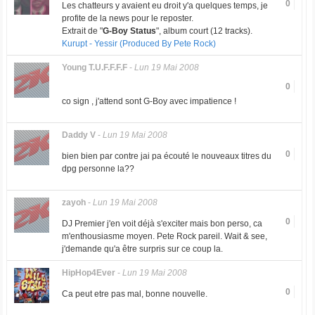
0
Les chatteurs y avaient eu droit y'a quelques temps, je
profite de la news pour le reposter.
Extrait de "
G-Boy Status
", album court (12 tracks).
Kurupt - Yessir (Produced By Pete Rock)
Young T.U.F.F.F.F
-
Lun 19 Mai 2008
0
co sign , j'attend sont G-Boy avec impatience !
Daddy V
-
Lun 19 Mai 2008
0
bien bien par contre jai pa écouté le nouveaux titres du
dpg personne la??
zayoh
-
Lun 19 Mai 2008
0
DJ Premier j'en voit déjà s'exciter mais bon perso, ca
m'enthousiasme moyen. Pete Rock pareil. Wait & see,
j'demande qu'a être surpris sur ce coup la.
HipHop4Ever
-
Lun 19 Mai 2008
0
Ca peut etre pas mal, bonne nouvelle.