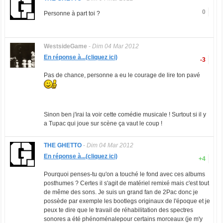
0
Personne à part toi ?
WestsideGame
-
Dim 04 Mar 2012
En réponse à...(cliquez ici)
-3
Pas de chance, personne a eu le courage de lire ton pavé
Sinon ben j'irai la voir cette comédie musicale ! Surtout si il y
a Tupac qui joue sur scène ça vaut le coup !
THE GHETTO
-
Dim 04 Mar 2012
En réponse à...(cliquez ici)
+4
Pourquoi penses-tu qu'on a touché le fond avec ces albums
posthumes ? Certes il s'agit de matériel remixé mais c'est tout
de même des sons. Je suis un grand fan de 2Pac donc je
possède par exemple les bootlegs originaux de l'époque et je
peux te dire que le travail de réhabilitation des spectres
sonores a été phénoménalepour certains morceaux (je m'y