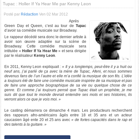
Tupac : Holler If Ya Hear Me par Kenny Leon
Posté par
Rédaction
Ven 02 Mar 2012
Après
Green Day et Queen, c’est au tour de
Tupac
d’avoir sa comédie musicale sur Broadway.
Le rappeur décédé sera donc le dernier artiste à
avoir son œuvre adaptée sur la scène de
Broadway. Cette comédie musicale sera
intitulée «
Holler If Ya Hear Me
» et sera dirigée
par le réalisateur
Kenny Leon
.
En 2011, Kenny Leon expliquait :
« Il y a longtemps, peut-être il y a huit ou
neuf ans, j’ai parlé de ça avec la mère de Tupac, Afeni, et nous sommes
devenus fans de l’un l’autre et elle m’a confié la musique de son fils. L’idée
a toujours été de faire une comédie musicale inspirée de sa musique et pas
de faire une approche biographique de sa vie ou quelque chose de ce
genre. Et comme j’ai toujours pensé que Tupac était un prophète, je me
suis dit que tout le monde devrait entendre ses mots et ses histoires, ils
verront alors ce que je vois moi. »
Le casting démarrera ce dimanche 4 mars. Les producteurs recherchent
des rappeurs afro-américains âgés entre 18 et 35 ans et un acteur
caucasien âgé ente 20 et 25 ans avec
« de fortes capacités dans le rap et
des talents à la guitare. »