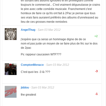
en sortant des albums ignobles et en privilégiant comme
toujours le commercial... C'est vraiment dégueulasse je crains
le pire avec cette comédie musicale. Franchement c'est
honteux de faire ce qu'ils ont fait à 2Pac je pense que tous
ses vrais fans auraient préférés des albums d'unreleased au
lieu de ces grosses merde remixées
AngelThug
-
Sam 03 Mar 2012
+2
j'espère que ca seras un hommage digne de de ce
nom et pas juste un moyen de se faire plus de fric sur le dos
de 2pac
Ps: rappeur caucasien WTF???
ComptonMenace
-
Sam 03 Mar 2012
-3
C'est quoi les -3 là ???
jiddou
-
Sam 03 Mar 2012
-1
the greatest