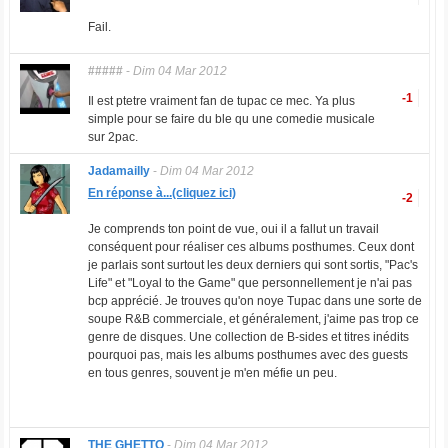
Fail.
#####
-
Dim 04 Mar 2012
-1
Il est ptetre vraiment fan de tupac ce mec. Ya plus
simple pour se faire du ble qu une comedie musicale
sur 2pac.
Jadamailly
-
Dim 04 Mar 2012
En réponse à...(cliquez ici)
-2
Je comprends ton point de vue, oui il a fallut un travail
conséquent pour réaliser ces albums posthumes. Ceux dont
je parlais sont surtout les deux derniers qui sont sortis, "Pac's
Life" et "Loyal to the Game" que personnellement je n'ai pas
bcp apprécié. Je trouves qu'on noye Tupac dans une sorte de
soupe R&B commerciale, et généralement, j'aime pas trop ce
genre de disques. Une collection de B-sides et titres inédits
pourquoi pas, mais les albums posthumes avec des guests
en tous genres, souvent je m'en méfie un peu.
THE GHETTO
-
Dim 04 Mar 2012