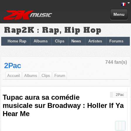
Menu
Rap2K : Rap, Hip Hop
Home Rap
Albums
Clips
News
Artistes
Forums
744 fan(s)
2Pac
Accueil
Albums
Clips
Forum
2Pac
Tupac aura sa comédie
musicale sur Broadway : Holler If Ya
Hear Me