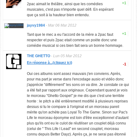
+1
2pac aimait le théâtre, ainsi que les comédies
musicales, c'est pas n'importe quel défi. En espérant
que ça soit à la hauteur bien entendu.
jayvy1984
-
Mar 06 Mar 2012
+1
Tant que le mec a eu l'accord de la mère a 2pac faut
respecter et puis 2pac etait comme un poète donc une
comédie musical si ces bien fait sera un bonne hommage.
THE GHETTO
-
Lun 05 Mar 2012
En réponse à...(cliquez ici)
-1
Oui ces albums sont assez mauvais j'en conviens. Après,
pour ma part je verse dans l'encodage ausio et vidéo donc
j'apprécie "différement" les sons on va dire. Je constate ce qui
a été fait par rapport aux originaux. Cependant quand je vois
le morceau "Ghetto Gospel" je me dis que c'est une terrible
honte : le pitch a été entièrement modifié à plusieurs reprises
dessus si tu le compare à l'original et un morceau pareil
mérite qu'on achète pas Loyal To The Game. Sinon sur Pac's
Life le morceau éponyme est loin d'être exceptionnel d'autant
plus qu'ils ont eu le culot de réutiliser un couplet déjà connu
(celui de " This Life I Lead" en second couplet, morceau
connu depuis Better Dayz). Après ça, je ne serai pas étonné