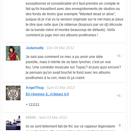
exceptionnel et considérable et il faut prendre en compte le
fait qu'ils travaillent avec des enregistrements de studios ou
des fonds de tiroirs (par exemple "Wanted dead or alive",
jusque-là je n'ai vu la version originale sur le net mais je peux
te dire que celle que j'ai obtenue (toujours par un dj) découle
de la bande mère et montre beaucoup de défauts). Voilà
comment je juge moi ces albums posthumes !
Jadamailly
-
Dim 04 Mar 2012
+1
Je sais pas comment ce mec a pu avoir une idée
pareille, mais il mérite de se faire lyncher, c'est un vrai
fou. Une comédie musicale sur Tupac? et puis quoi encore?
je pensais qu'on avait touché le fond avec les albums
posthumes à la con, mais là ça craint.
AngelThug
-
Sam 03 Mar 2012
En réponse à...(cliquez ici)
+1
+ 111111
#####
-
Sam 03 Mar 2012
0
ils se sont tellement fait de fric sur ce rappeur légendaire