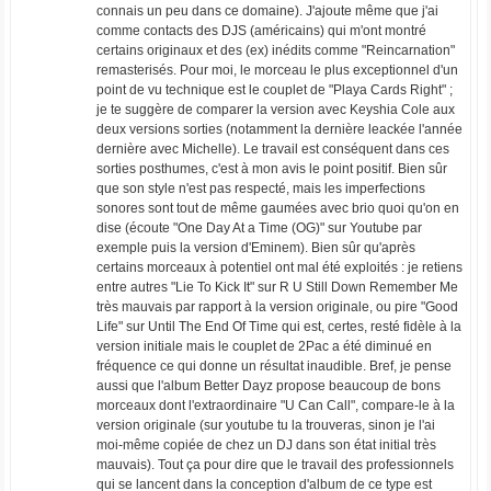
connais un peu dans ce domaine). J'ajoute même que j'ai
comme contacts des DJS (américains) qui m'ont montré
certains originaux et des (ex) inédits comme "Reincarnation"
remasterisés. Pour moi, le morceau le plus exceptionnel d'un
point de vu technique est le couplet de "Playa Cards Right" ;
je te suggère de comparer la version avec Keyshia Cole aux
deux versions sorties (notamment la dernière leackée l'année
dernière avec Michelle). Le travail est conséquent dans ces
sorties posthumes, c'est à mon avis le point positif. Bien sûr
que son style n'est pas respecté, mais les imperfections
sonores sont tout de même gaumées avec brio quoi qu'on en
dise (écoute "One Day At a Time (OG)" sur Youtube par
exemple puis la version d'Eminem). Bien sûr qu'après
certains morceaux à potentiel ont mal été exploités : je retiens
entre autres "Lie To Kick It" sur R U Still Down Remember Me
très mauvais par rapport à la version originale, ou pire "Good
Life" sur Until The End Of Time qui est, certes, resté fidèle à la
version initiale mais le couplet de 2Pac a été diminué en
fréquence ce qui donne un résultat inaudible. Bref, je pense
aussi que l'album Better Dayz propose beaucoup de bons
morceaux dont l'extraordinaire "U Can Call", compare-le à la
version originale (sur youtube tu la trouveras, sinon je l'ai
moi-même copiée de chez un DJ dans son état initial très
mauvais). Tout ça pour dire que le travail des professionnels
qui se lancent dans la conception d'album de ce type est