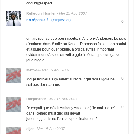
cool.big;respect
Reflectin' Hustler
-
Mer 15 Aou 2007
En réponse à...(cliquez ici)
0
en fait, j'pense que peu importe. si Anthony Anderson, Le pote
d'eminem dans 8 mile ou Kenan Thompson fait du bon boulot
et assure pour jouer biggie, alors ça suffira. l'important
evidemment c'est qu'on voit biggie à l'écran, pas un gars qui
joue biggie.
Meth-G
-
Mer 15 Aou 2007
0
Moi je trouverais ça mieux si l'acteur qui fera Biggie ne
soit pas déjà connus.
Danjahandz
-
Mer 15 Aou 2007
0
Je croyait que c'était Anthony Anderson( "le mollusque"
dans Roméo must die) qui devait
jouer biggie. Ils ne l'ont pas pris finalement?
dijor
-
Mer 15 Aou 2007