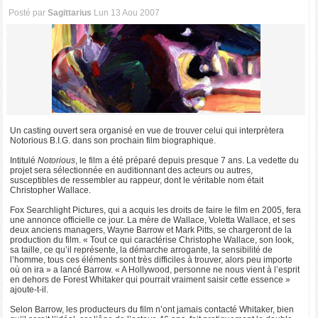
Posté par
Sagittarius
Lun 13 Aou 2007
Un casting ouvert sera organisé en vue de trouver celui qui interprètera
Notorious B.I.G. dans son prochain film biographique.
Intitulé
Notorious
, le film a été préparé depuis presque 7 ans. La vedette du
projet sera sélectionnée en auditionnant des acteurs ou autres,
susceptibles de ressembler au rappeur, dont le véritable nom était
Christopher Wallace.
Fox Searchlight Pictures, qui a acquis les droits de faire le film en 2005, fera
une annonce officielle ce jour. La mère de Wallace, Voletta Wallace, et ses
deux anciens managers, Wayne Barrow et Mark Pitts, se chargeront de la
production du film. « Tout ce qui caractérise Christophe Wallace, son look,
sa taille, ce qu’il représente, la démarche arrogante, la sensibilité de
l’homme, tous ces éléments sont très difficiles à trouver, alors peu importe
où on ira » a lancé Barrow. « A Hollywood, personne ne nous vient à l’esprit
en dehors de Forest Whitaker qui pourrait vraiment saisir cette essence »
ajoute-t-il.
Selon Barrow, les producteurs du film n’ont jamais contacté Whitaker, bien