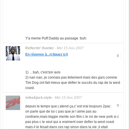
Y'a meme Puff Daddy au passage :buh:
Reflectin' Hustler
-
Mer 15 Aou 2007
En réponse à...(cliquez ici)
0
1) ... bah, c'est ton avis
2) nan nan, je connais pas tellement mais des gars comme
Tim Dog ont fait mieux que défier le succès du rap de la west
coast.
mike&jack.style
-
Mer 15 Aou 2007
0
depuis le temps que j atend ça,c' est vrai toujours 2pac
on parle que de lui c pas que je l aime pas au
contraire,mais biggie merite son film c le roi de new york si c
pas plus c le seul qui a vraiment oser defier la west coast
mais il le fesait dans ces rap sinon dans la vie ,il etait