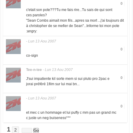
0
c'etait son pote???Tu me fais rire...Tu sais de qui sont
ces paroles?
"Sean Combs aimait mon fils...apres sa mort ...j'ai toujours dit
à christopher de se mefier de Sean"...Informe toi mon pote
:angry:
-
Lun 13 Aou 2007
0
co-sign
Tee-n-tee
-
Lun 13 Aou 2007
0
J'sui impatiente kil sorte mem si sui pluto pro 2pac e
jorai préféré 1film sur lui mai bn...
-
Lun 13 Aou 2007
0
et mec c un hommage et lui puffy c mm pas un grand mc
c juste un neg buiseness***
1
2