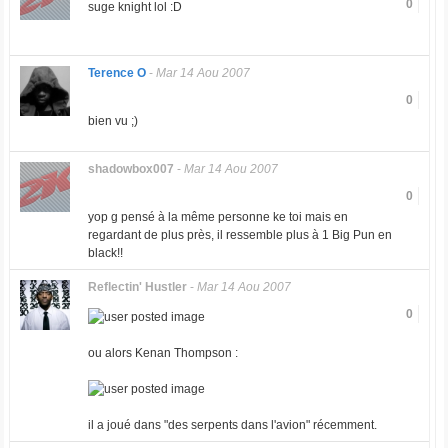
0
suge knight lol :D
Terence O
-
Mar 14 Aou 2007
0
bien vu ;)
shadowbox007
-
Mar 14 Aou 2007
0
yop g pensé à la même personne ke toi mais en
regardant de plus près, il ressemble plus à 1 Big Pun en
black!!
Reflectin' Hustler
-
Mar 14 Aou 2007
0
ou alors Kenan Thompson :
il a joué dans "des serpents dans l'avion" récemment.