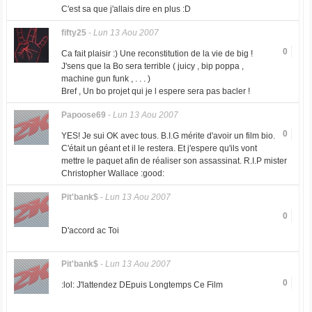
C'est sa que j'allais dire en plus :D
fifty25
-
Lun 13 Aou 2007
0
Ca fait plaisir :) Une reconstitution de la vie de big !
J'sens que la Bo sera terrible ( juicy , bip poppa ,
machine gun funk , . . . )
Bref , Un bo projet qui je l espere sera pas bacler !
Papoose69
-
Lun 13 Aou 2007
0
YES! Je sui OK avec tous. B.I.G mérite d'avoir un film bio.
C'était un géant et il le restera. Et j'espere qu'ils vont
mettre le paquet afin de réaliser son assassinat. R.I.P mister
Christopher Wallace :good:
Pit'bank$
-
Lun 13 Aou 2007
0
D'accord ac Toi
Pit'bank$
-
Lun 13 Aou 2007
0
:lol: J'lattendez DEpuis Longtemps Ce Film