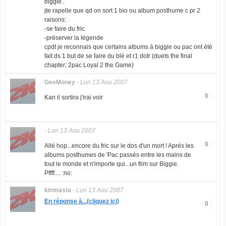
biggie..
jte rapelle que qd on sort 1 bio ou album posthume c pr 2
raisons:
-se faire du fric
-préserver la légende
cpdt je reconnais que certains albums à biggie ou pac ont été
fait ds 1 but de se faire du blé et r1 dotr (duets the final
chapter; 2pac Loyal 2 the Game)
GeeMoney
-
Lun 13 Aou 2007
0
Kan il sortira j'irai voir
-
Lun 13 Aou 2007
0
Allé hop...encore du fric sur le dos d'un mort ! Aprés les
albums posthumes de 'Pac passés entre les mains de
tout le monde et n'importe qui...un film sur Biggie.
Pffff.... :no:
kinmasta
-
Lun 13 Aou 2007
En réponse à...(cliquez ici)
0