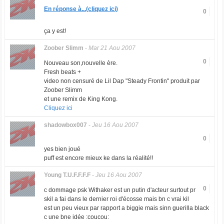
En réponse à...(cliquez ici)
0
ça y est!
Zoober Slimm
-
Mar 21 Aou 2007
0
Nouveau son,nouvelle ère.
Fresh beats +
video non censuré de Lil Dap "Steady Frontin" produit par
Zoober Slimm
et une remix de King Kong.
Cliquez ici
shadowbox007
-
Jeu 16 Aou 2007
0
yes bien joué
puff est encore mieux ke dans la réalité!!
Young T.U.F.F.F.F
-
Jeu 16 Aou 2007
0
c dommage psk Withaker est un putin d'acteur surtout pr
skil a fai dans le dernier roi d'écosse mais bn c vrai kil
est un peu vieux par rapport a biggie mais sinn guerilla black
c une bne idée :coucou: