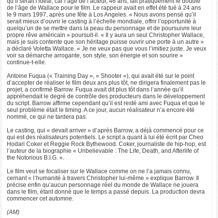
qu’il serait l’idéal, car l’âge de l’acteur, 46 ans, fait pratiquement le double
de l’âge de Wallace pour le film. Le rappeur avait en effet été tué à 24 ans
le 9 mars 1997, après une fête à Los Angeles. « Nous avons pensé qu’il
serait mieux d’ouvrir le casting à l’échelle mondiale, offrir l’opportunité à
quelqu’un de se mettre dans la peau du personnage et de poursuivre leur
propre rêve américain » poursuit-il. « Il y aura un seul Christopher Wallace,
mais je suis contente que son héritage puisse ouvrir une porte à un autre »
a déclaré Voletta Wallace. « Je ne veux pas que vous l’imitiez juste. Je veux
voir sa démarche arrogante, son style, son énergie et son sourire »
continue-t-elle.
Antoine Fuqua (« Training Day », « Shooter »), qui avait été sur le point
d’accepter de réaliser le film deux ans plus tôt, ne dirigera finalement pas le
projet, a confirmé Barrow. Fuqua avait dit plus tôt dans l’année qu’il
appréhendait le degré de contrôle des producteurs dans le développement
du script. Barrow affirme cependant qu’il est resté ami avec Fuqua et que le
seul problème était le timing. A ce jour, aucun réalisateur n’a encore été
nommé, ce qui ne tardera pas.
Le casting, qui « devait arriver » d’après Barrow, a déjà commencé pour ce
qui est des réalisateurs potentiels. Le script a quant à lui été écrit par Cheo
Hodari Coker et Reggie Rock Bythewood. Coker, journaliste de hip-hop, est
l’auteur de la biographie « Unbelievable : The Life, Death, and Afterlife of
the Notorious B.I.G. ».
Le film veut se focaliser sur le Wallace comme on ne l’a jamais connu,
cernant « l’humanité à travers Christopher lui-même » explique Barrow. Il
précise enfin qu’aucun personnage réel du monde de Wallace ne jouera
dans le film, étant donné que le temps a passé depuis. La production devra
commencer cet automne.
(AM)