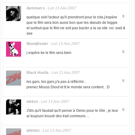
darkman x
-
Lun 13 Aou 2007
0
quelque soit l'acteur qu'il prendront pour le role,j'espère
que le film sera bon aussi bon que les skeuds de biggie
et surtout que le film ne soit pas bacler a la va vite :no: wait &
see
MusiqDealer
-
Lun 13 Aou 2007
0
j espére ke le film sera bien
Black Hustla
-
Lun 13 Aou 2007
0
les gars, les gars,y'a pas à réfléchir...
prenez Mouss Diouf et tt le monde sera content.. :D
alekss
-
Lun 13 Aou 2007
0
J'dis qu'il faudait qu'il pense à Oxmo pour le rôle , je leur
ai toujours trouvé des trait communs ...
phenixz
-
Lun 13 Aou 2007