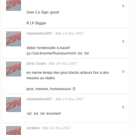
0
Over Co Sign :good:
R.I.P. Biggie
shadowbox007
-
Mar 14 Aou 2007
0
didier l'embrouille is back!!
ça c'est énorme!!humourrrrrrrrr :lol: :lol:
Dirty South
-
Mar 14 Aou 2007
0
en meme temps des gros blacks acteurs t'en a des
masses au states.
gros, masses, humouuuuur :D
shadowbox007
-
Mar 14 Aou 2007
0
:lol: :lol: :lol: énorme!!
tortillon
-
Mar 14 Aou 2007