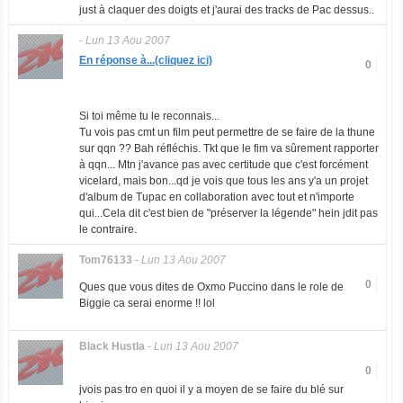
just à claquer des doigts et j'aurai des tracks de Pac dessus..
-
Lun 13 Aou 2007
En réponse à...(cliquez ici)
0
Si toi même tu le reconnais...
Tu vois pas cmt un film peut permettre de se faire de la thune
sur qqn ?? Bah réfléchis. Tkt que le fim va sûrement rapporter
à qqn... Mtn j'avance pas avec certitude que c'est forcément
vicelard, mais bon...qd je vois que tous les ans y'a un projet
d'album de Tupac en collaboration avec tout et n'importe
qui...Cela dit c'est bien de "préserver la légende" hein jdit pas
le contraire.
Tom76133
-
Lun 13 Aou 2007
0
Ques que vous dites de Oxmo Puccino dans le role de
Biggie ca serai enorme !! lol
Black Hustla
-
Lun 13 Aou 2007
0
jvois pas tro en quoi il y a moyen de se faire du blé sur