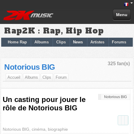
Menu
Rap2K : Rap, Hip Hop
Home Rap
Albums
Clips
News
Artistes
Forums
325 fan(s)
Notorious BIG
Accueil
Albums
Clips
Forum
Notorious BIG
Un casting pour jouer le
rôle de Notorious BIG
Notorious BIG, cinéma, biographie