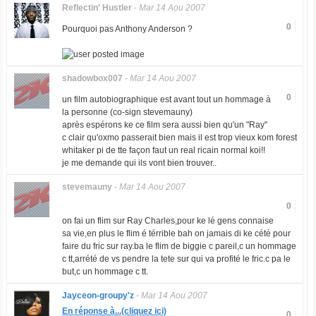
Reflectin' Hustler
-
Mar 14 Aou 2007
0
Pourquoi pas Anthony Anderson ?
shadowbox007
-
Mar 14 Aou 2007
0
un film autobiographique est avant tout un hommage à
la personne (co-sign stevemauny)
après espérons ke ce film sera aussi bien qu'un "Ray"
c clair qu'oxmo passerait bien mais il est trop vieux kom forest
whitaker pi de tte façon faut un real ricain normal koi!!
je me demande qui ils vont bien trouver..
stevemauny
-
Mar 14 Aou 2007
0
on fai un flim sur Ray Charles,pour ke lé gens connaise
sa vie,en plus le flim é térrible bah on jamais di ke cété pour
faire du fric sur ray.ba le flim de biggie c pareil,c un hommage
c tt,arrété de vs pendre la tete sur qui va profité le fric.c pa le
but,c un hommage c tt.
Jayceon-groupy'z
-
Mar 14 Aou 2007
En réponse à...(cliquez ici)
0