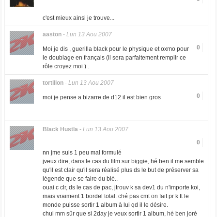
c'est mieux ainsi je trouve...
aaston
-
Lun 13 Aou 2007
0
Moi je dis , guerilla black pour le physique et oxmo pour
le doublage en français (il sera parfaitement remplir ce
rôle croyez moi ) .
tortillon
-
Lun 13 Aou 2007
0
moi je pense a bizarre de d12 il est bien gros
Black Hustla
-
Lun 13 Aou 2007
0
nn jme suis 1 peu mal formulé
jveux dire, dans le cas du film sur biggie, hé ben il me semble
qu'il est clair qu'il sera réalisé plus ds le but de préserver sa
légende que se faire du blé..
ouai c clr, ds le cas de pac, jtrouv k sa dev1 du n'importe koi,
mais vraiment 1 bordel total. ché pas cmt on fait pr k tt le
monde puisse sortir 1 album à lui qd il le désire.
chui mm sûr que si 2day je veux sortir 1 album, hé ben joré