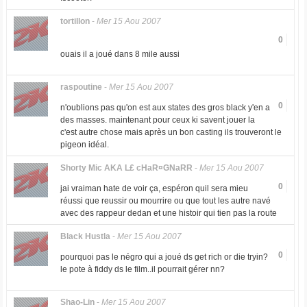
tortillon
-
Mer 15 Aou 2007
0
ouais il a joué dans 8 mile aussi
raspoutine
-
Mer 15 Aou 2007
0
n'oublions pas qu'on est aux states des gros black y'en a
des masses. maintenant pour ceux ki savent jouer la
c'est autre chose mais après un bon casting ils trouveront le
pigeon idéal.
Shorty Mic AKA L£ cHaR¤GNaRR
-
Mer 15 Aou 2007
0
jai vraiman hate de voir ça, espéron quil sera mieu
réussi que reussir ou mourrire ou que tout les autre navé
avec des rappeur dedan et une histoir qui tien pas la route
Black Hustla
-
Mer 15 Aou 2007
0
pourquoi pas le négro qui a joué ds get rich or die tryin?
le pote à fiddy ds le film..il pourrait gérer nn?
Shao-Lin
-
Mer 15 Aou 2007