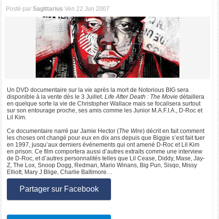
Posté par
Sagittarius
Ven 22 Jun 2007
Un DVD documentaire sur la vie après la mort de Notorious BIG sera
disponible à la vente dès le 3 Juillet.
Life After Death : The Movie
détaillera
en quelque sorte la vie de Christopher Wallace mais se focalisera surtout
sur son entourage proche, ses amis comme les Junior M.A.F.I.A., D-Roc et
Lil Kim.
Ce documentaire narré par Jamie Hector (
The Wire
) décrit en fait comment
les choses ont changé pour eux en dix ans depuis que Biggie s’est fait tuer
en 1997, jusqu’aux derniers événements qui ont amené D-Roc et Lil Kim
en prison. Ce film comportera aussi d’autres extraits comme une interview
de D-Roc, et d’autres personnalités telles que Lil Cease, Diddy, Mase, Jay-
Z, The Lox, Snoop Dogg, Redman, Mario Winans, Big Pun, Sisqo, Missy
Elliott, Mary J Blige, Charlie Baltimore…
Partager sur Facebook