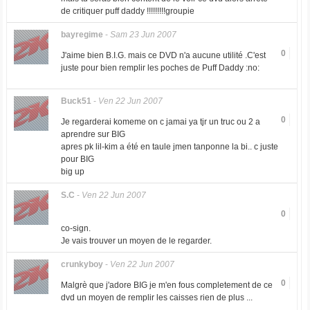
de critiquer puff daddy !!!!!!!!!groupie
bayregime
-
Sam 23 Jun 2007
0
J'aime bien B.I.G. mais ce DVD n'a aucune utilité .C'est
juste pour bien remplir les poches de Puff Daddy :no:
Buck51
-
Ven 22 Jun 2007
0
Je regarderai komeme on c jamai ya tjr un truc ou 2 a
aprendre sur BIG
apres pk lil-kim a été en taule jmen tanponne la bi.. c juste
pour BIG
big up
S.C
-
Ven 22 Jun 2007
0
co-sign.
Je vais trouver un moyen de le regarder.
crunkyboy
-
Ven 22 Jun 2007
0
Malgrè que j'adore BIG je m'en fous completement de ce
dvd un moyen de remplir les caisses rien de plus ...