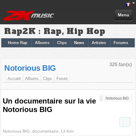
Menu
Rap2K : Rap, Hip Hop
Home Rap
Albums
Clips
News
Artistes
Forums
325 fan(s)
Notorious BIG
Accueil
Albums
Clips
Forum
Notorious BIG
Un documentaire sur la vie
Notorious BIG
Notorious BIG, documentaire, Lil Kim