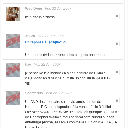
WestDogg
-
Ven 22 Jun 2007
0
ke bizness bizness
XpliZit
-
Ven 22 Jun 2007
En réponse à...(cliquez ici)
0
Un enieme dvd pour remplir les comptes en banque...
tjay
-
Ven 22 Jun 2007
0
je pense ke tt le monde en a rien a foutre de lil kim é
cie,et donc en faite c pa du tt un un doc sur la vie a BIG
?!!!
Sagittarius
-
Ven 22 Jun 2007
0
Un DVD documentaire sur la vie après la mort de
Notorious BIG sera disponible à la vente dès le 3 Juillet.
Life After Death : The Movie
détaillera en quelque sorte la vie
de Christopher Wallace mais se focalisera surtout sur son
entourage proche, ses amis comme les Junior M.A.F.I.A., D-
Roc et Lil Kim.