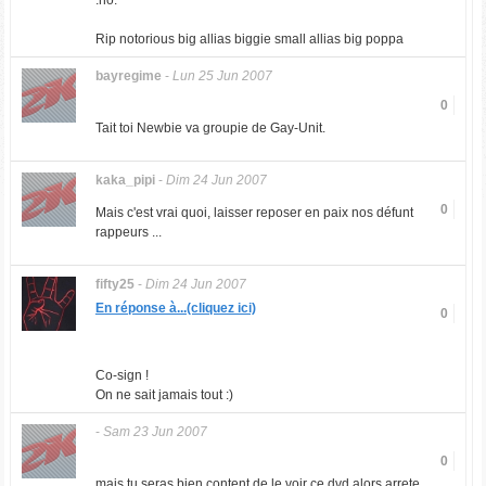
:no:
Rip notorious big allias biggie small allias big poppa
bayregime
-
Lun 25 Jun 2007
0
Tait toi Newbie va groupie de Gay-Unit.
kaka_pipi
-
Dim 24 Jun 2007
0
Mais c'est vrai quoi, laisser reposer en paix nos défunt
rappeurs ...
fifty25
-
Dim 24 Jun 2007
En réponse à...(cliquez ici)
0
Co-sign !
On ne sait jamais tout :)
-
Sam 23 Jun 2007
0
mais tu seras bien content de le voir ce dvd alors arrete