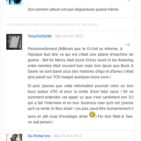
Son premier album est pas déguelasse quand même.
Commentaire marqué comme indésirable par les utilisateurs
TonyGotSkillz
-
Mar 03 Avr 2012
+2
Personnellement j'kifferais que le G-Unit se reforme, à
l'époque faut dire ce qui est c'était une ptaine d'machine de
guerre : Bef for Mercy était lourd d'chez lourd et les featuring
entre membre était souvent bon mais bon dpuis que Buck &
Game se sont barré pour des histoires d'égo et d'tunes c'était
plus pareil sur TOS malgré quelques bons sons !
Et puis j'pense que cette reformation pourrait créer un bon
buzz autour d'50 et pour la sortie d'son futur opus ! 50 va
surement entendre cet appel vu que c'est carrément son DJ
qui a fait l'interview et en bon business man qu'il est j'pense
qu'il va sentir le filon ahah ! (ou pas, peut-être humainement il
aura un ptit coup d'nostalgie ahah
)
Fin bon Wait & See,
on sait jamais !
Da Rebel Ins
-
Mar 03 Avr 2012