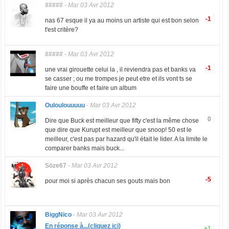
#####
-
Mar 03 Avr 2012
-1
nas 67 esque il ya au moins un artiste qui est bon selon
t'est critère?
#####
-
Mar 03 Avr 2012
-1
une vrai girouette celui la , il reviendra pas et banks va
se casser ; ou me trompes je peut etre et ils vont ts se
faire une bouffe et faire un album
Ouloulouuuuu
-
Mar 03 Avr 2012
0
Dire que Buck est meilleur que fifty c'est la même chose
que dire que Kurupt est meilleur que snoop! 50 est le
meilleur, c'est pas par hazard qu'il était le lider. A la limite le
comparer banks mais buck...
Söze67
-
Mar 03 Avr 2012
-5
pour moi si après chacun ses gouts mais bon
BiggNico
-
Mar 03 Avr 2012
En réponse à...(cliquez ici)
+1