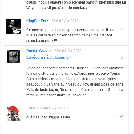
d'aussi hot, ils étaient complètement partout, bien plus que Lil
Wayne et sa clique d'attardé mentaux.
KingPacEmX
-
Mar 03 Avr 2012
0
Ce mec n'a pas dface un gros suceur et un traite, il a vu
que sa carriere solo c'est pas trop ca ben maintenant il
se met a genoux !!!
Randal Graves
-
Mar 03 Avr 2012
En réponse à...(cliquez ici)
0
La on peut pas trop comparer, Buck et 50 n'ont pas vraiment
le même style ou le même flow. Après moi je trouve Young
Buck meilleur car tenant bien plus la route niveau lyrics et
beaucoup plus varié au niveau du flow et des types de sons.
Mais de toute façon, 50 cent, au même titre que le G-unit, ca
reste du rap assez limité, faut avouer.
Söze67
-
Mar 03 Avr 2012
-4
oué nas, pac, biggie, rakim...