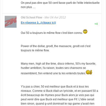
On peut pas dire que 50 cent fasse parti de l'elite intelectuelle
non plus ....
Old School Flow
-
Mer 04 Avr 2012
En réponse à...(cliquez ici)
+4
Oui 50 a toujours le même flow c'est bien connu.
Power of the dollar, grodt, the massacre, grodt ost c'est
toujours le même flow.
Many men, high all the time, disco inferno, 50's my favorite,
hustler ambition, t'a raison, toutes ses chansons se
ressemblent, t'en entend une tu les entends toutes.
Y'a pas a chier, 50 est meilleur que Buck et à tous les
niveaux. Comme si Buck était un lyriciste, et en passant 50 a
écrit beaucoup de rhymes pour Buck alors je vois pas qui
peut venir dire que Buck est meilleur que Fif. L'idée serait
bien sinon, quand g-unit dominait le rap game y'avait rien