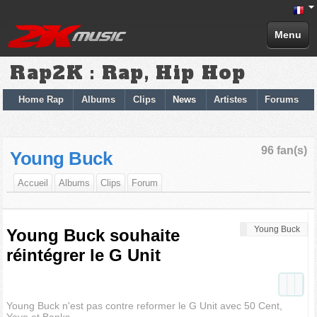
Menu
Rap2K : Rap, Hip Hop
Home Rap
Albums
Clips
News
Artistes
Forums
96 fan(s)
Young Buck
Accueil
Albums
Clips
Forum
Young Buck
Young Buck souhaite
réintégrer le G Unit
Young Buck n'est pas contre reformer le G Unit avec 50 Cent,