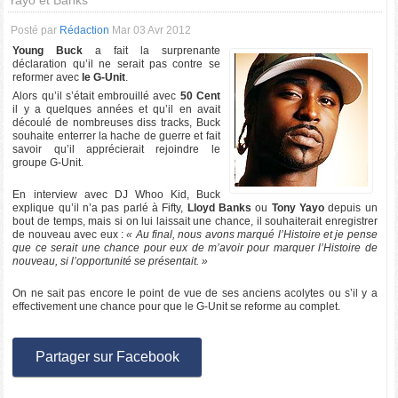
Yayo et Banks
Posté par
Rédaction
Mar 03 Avr 2012
Young Buck
a fait la surprenante
déclaration qu’il ne serait pas contre se
reformer avec
le G-Unit
.
Alors qu’il s’était embrouillé avec
50 Cent
il y a quelques années et qu’il en avait
découlé de nombreuses diss tracks, Buck
souhaite enterrer la hache de guerre et fait
savoir qu’il apprécierait rejoindre le
groupe G-Unit.
En interview avec DJ Whoo Kid, Buck
explique qu’il n’a pas parlé à Fifty,
Lloyd Banks
ou
Tony Yayo
depuis un
bout de temps, mais si on lui laissait une chance, il souhaiterait enregistrer
de nouveau avec eux :
« Au final, nous avons marqué l’Histoire et je pense
que ce serait une chance pour eux de m’avoir pour marquer l’Histoire de
nouveau, si l’opportunité se présentait. »
On ne sait pas encore le point de vue de ses anciens acolytes ou s’il y a
effectivement une chance pour que le G-Unit se reforme au complet.
Partager sur Facebook