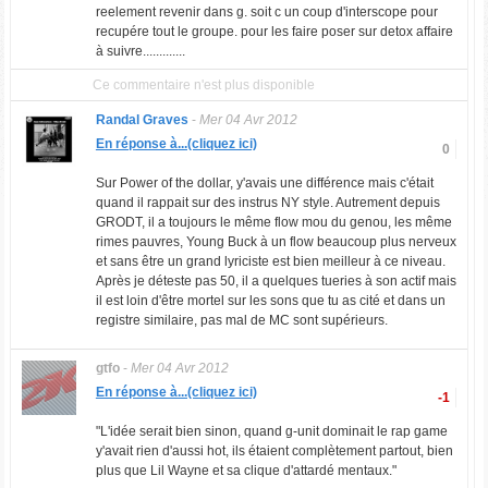
reelement revenir dans g. soit c un coup d'interscope pour
recupére tout le groupe. pour les faire poser sur detox affaire
à suivre.............
Ce commentaire n'est plus disponible
Randal Graves
-
Mer 04 Avr 2012
En réponse à...(cliquez ici)
0
Sur Power of the dollar, y'avais une différence mais c'était
quand il rappait sur des instrus NY style. Autrement depuis
GRODT, il a toujours le même flow mou du genou, les même
rimes pauvres, Young Buck à un flow beaucoup plus nerveux
et sans être un grand lyriciste est bien meilleur à ce niveau.
Après je déteste pas 50, il a quelques tueries à son actif mais
il est loin d'être mortel sur les sons que tu as cité et dans un
registre similaire, pas mal de MC sont supérieurs.
gtfo
-
Mer 04 Avr 2012
En réponse à...(cliquez ici)
-1
"L'idée serait bien sinon, quand g-unit dominait le rap game
y'avait rien d'aussi hot, ils étaient complètement partout, bien
plus que Lil Wayne et sa clique d'attardé mentaux."