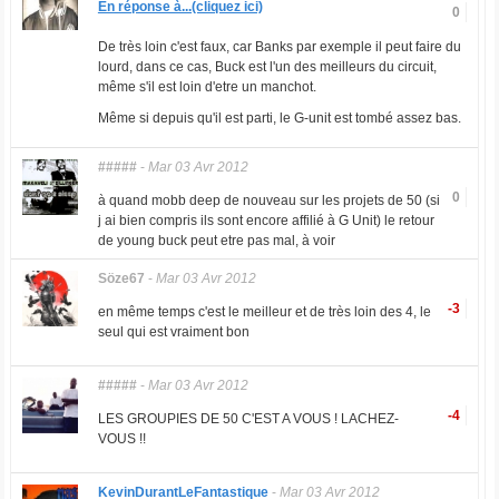
En réponse à...(cliquez ici)
0
De très loin c'est faux, car Banks par exemple il peut faire du
lourd, dans ce cas, Buck est l'un des meilleurs du circuit,
même s'il est loin d'etre un manchot.
Même si depuis qu'il est parti, le G-unit est tombé assez bas.
#####
-
Mar 03 Avr 2012
0
à quand mobb deep de nouveau sur les projets de 50 (si
j ai bien compris ils sont encore affilié à G Unit) le retour
de young buck peut etre pas mal, à voir
Söze67
-
Mar 03 Avr 2012
-3
en même temps c'est le meilleur et de très loin des 4, le
seul qui est vraiment bon
#####
-
Mar 03 Avr 2012
-4
LES GROUPIES DE 50 C'EST A VOUS ! LACHEZ-
VOUS !!
KevinDurantLeFantastique
-
Mar 03 Avr 2012