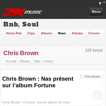
Menu
Rnb, Soul
Home Rnb
Clips
Albums
News
Artistes
Forums
225 fan(s)
Chris Brown
Accueil
Albums
Clips
Forum
Chris Brown
Chris Brown : Nas présent
sur l'album Fortune
Chris Brown : Fortune, nouvel album en mars