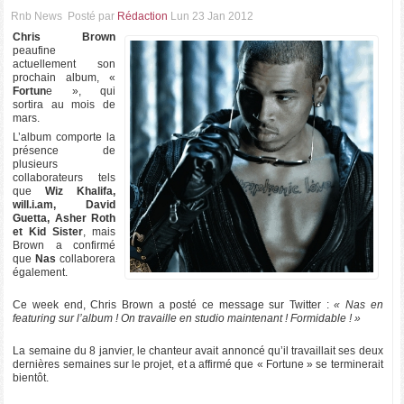
Rnb News
Posté par
Rédaction
Lun 23 Jan 2012
Chris Brown
peaufine
actuellement son
prochain album, «
Fortun
e », qui
sortira au mois de
mars.
L’album comporte la
présence de
plusieurs
collaborateurs tels
que
Wiz Khalifa,
will.i.am, David
Guetta, Asher Roth
et Kid Sister
, mais
Brown a confirmé
que
Nas
collaborera
également.
Ce week end, Chris Brown a posté ce message sur Twitter :
« Nas en
featuring sur l’album ! On travaille en studio maintenant ! Formidable ! »
La semaine du 8 janvier, le chanteur avait annoncé qu’il travaillait ses deux
dernières semaines sur le projet, et a affirmé que « Fortune » se terminerait
bientôt.