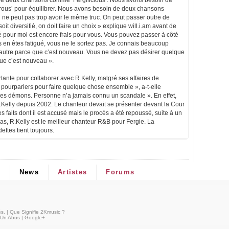
de deux chansons comme ‘Fergilicious’. Nous avons besoin de
us’ pour équilibrer. Nous avons besoin de deux chansons
 ne peut pas trop avoir le même truc. On peut passer outre de
 diversifié, on doit faire un choix » explique will.i.am avant de
é pour moi est encore frais pour vous. Vous pouvez passer à côté
s en êtes fatigué, vous ne le sortez pas. Je connais beaucoup
e à autre parce que c’est nouveau. Vous ne devez pas désirer quelque
ue c’est nouveau ».
rtante pour collaborer avec R.Kelly, malgré ses affaires de
ourparlers pour faire quelque chose ensemble », a-t-elle
es démons. Personne n’a jamais connu un scandale ». En effet,
.Kelly depuis 2002. Le chanteur devait se présenter devant la Cour
faits dont il est accusé mais le procès a été repoussé, suite à un
as, R.Kelly est le meilleur chanteur R&B pour Fergie. La
ettes tient toujours.
s
News
Artistes
Forums
és
. |
Que Signifie 2Kmusic ?
 Un Abus
|
Google+