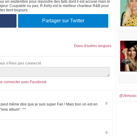
ur en septembre pour répondre des faits dont il est accusé mais le
ajeur. Coupable ou pas, R.Kelly est le meilleur chanteur R&B pour
es tient toujours.
Partager sur Twitter
Dans d'autres langues
ous n'êtes pas connecté
Se connecter avec Facebook
@2kmusic
0
e peut même dire que je suis super Fan ! Mais bon on est en
 "new album". ^^
0