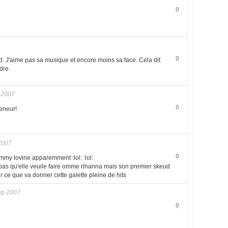
0
0
d. J'aime pas sa musique et encore moins sa face. Cela dit
dre.
 2007
0
reneur!
2007
0
mmy lovine apparemment :lol: :lol:
pas qu'elle veuile faire omme rihanna mais son premier skeud
r ce que va donner cette galette pleine de hits
ep 2007
0