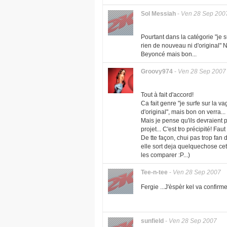
Sol Messiah
-
Ven 28 Sep 200
Pourtant dans la catégorie "je s
rien de nouveau ni d'original" Ne
Beyoncé mais bon...
Groovy974
-
Ven 28 Sep 2007
Tout à fait d'accord!
Ca fait genre "je surfe sur la v
d'original", mais bon on verra...
Mais je pense qu'ils devraient 
projet... C'est tro précipité! F
De tte façon, chui pas trop fan 
elle sort deja quelquechose ce
les comparer :P...)
Tee-n-tee
-
Ven 28 Sep 2007
Fergie ...J'èspèr kel va confirm
sunfield
-
Ven 28 Sep 2007