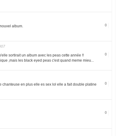
0
 nouvel album.
007
0
t qu'elle sortirait un album avec les peas cette année !!
sique ,mais les black eyed peas c'est quand meme mieu...
0
e chanteuse en plus elle es sex lol elle a fait double platine
0