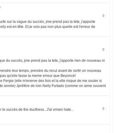
7
0
urfe sur la vague du succès, jme prend pas la tete, j'apporte
lly est en tête. Et je vois pas non plus quelle est l'erreur de
0
ague du succès, jme prend pas la tete, j'apporte rien de nouveau ni
prendre leur temps, prendre du recul avant de sortir un nouveau
aut pas qu'elle fasse la meme erreur que Beyoncé!
de Fergie (elle m'enerve des fois et la elle risque de me souler si
tte année) Jpréfère de loin Nelly Furtado (comme on aime souvent
0
er le succès de the ducthess...J'ai vrmen hate...