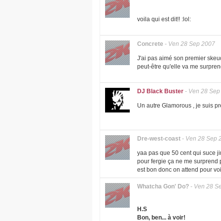
voila qui est dit!! :lol:
Concrete
-
Ven 28 Sep 2007
J'ai pas aimé son premier skeu
peut-être qu'elle va me surpren
DJ Black Buster
-
Ven 28 Sep
Un autre Glamorous , je suis p
Dre-west-coast
-
Ven 28 Sep 
yaa pas que 50 cent qui suce ji
pour fergie ça ne me surprend 
est bon donc on attend pour voi
Whatcha Gon' Do?
-
Ven 28 S
H.S
Bon, ben... à voir!