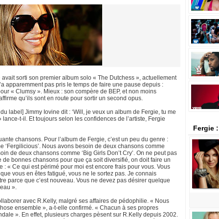
 avait sorti son premier album solo « The Dutchess », actuellement
’a apparemment pas pris le temps de faire une pause depuis :
 pour « Clumsy ». Mieux : son compère de BEP, et non moins
affirme qu’ils sont en route pour sortir un second opus.
t du label] Jimmy Iovine dit : ‘Will, je veux un album de Fergie, tu me
lance-t-il. Et toujours selon les confidences de l’artiste, Fergie
Fergie 
quante chansons. Pour l’album de Fergie, c’est un peu du genre :
 ‘Fergilicious’. Nous avons besoin de deux chansons comme
soin de deux chansons comme ‘Big Girls Don’t Cry’. On ne peut pas
e de bonnes chansons pour que ça soit diversifié, on doit faire un
e : « Ce qui est périmé pour moi est encore frais pour vous. Vous
que vous en êtes fatigué, vous ne le sortez pas. Je connais
autre parce que c’est nouveau. Vous ne devez pas désirer quelque
veau ».
ollaborer avec R.Kelly, malgré ses affaires de pédophilie. « Nous
hose ensemble », a-t-elle confirmé. « Chacun à ses propres
le ». En effet, plusieurs charges pèsent sur R.Kelly depuis 2002.