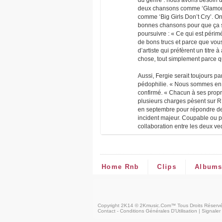
du genre : nous avons besoin 
deux chansons comme ‘Glamoro
comme ‘Big Girls Don’t Cry’. On
bonnes chansons pour que ça soit
poursuivre : « Ce qui est périm
de bons trucs et parce que vou
d’artiste qui préfèrent un titr
chose, tout simplement parce q
Aussi, Fergie serait toujours pa
pédophilie. « Nous sommes en p
confirmé. « Chacun à ses propr
plusieurs charges pèsent sur R
en septembre pour répondre des 
incident majeur. Coupable ou p
collaboration entre les deux ved
Home Rnb
Clips
Album
Copyright 2K14 © 2Kmusic.com™
Tous Droits Réserv
Contact - Conditions Générales D'Utilisation
|
Signaler