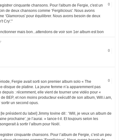
0
registrer cinquante chansons. Pour l'album de Fergie, c'est un
oin de deux chansons comme ‘Fergilicious'. Nous avons
 ‘Glamorous' pour équilibrer. Nous avons besoin de deux
t Cry'."
fonctionner mais bon...attendons de voir son 1er album est bon
7
0
0
riode, Fergie avait sorti son premier album solo « The
le-disque de platine. La jeune femme n’a apparemment pas
e depuis : récemment, elle vient de tourner une vidéo pour «
de BEP, et non moins producteur exécutif de son album, Will.i.am,
r sortir un second opus.
i [le président du label] Jimmy Iovine dit : ‘Will, je veux un album de
e prochaine’, je l’aurai. » lance-t-il. Et toujours selon les
 songerait à sortir l’album pour Noël.
registrer cinquante chansons. Pour l’album de Fergie, c’est un peu