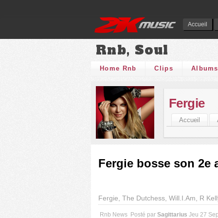
Accueil
Rnb, Soul
Home Rnb
Clips
Album
Fergie
Accueil
Fergie bosse son 2e a
Fergie, The Dutchess, Will.I.Am, R Kell
Rnb News
Posté par
Sagittarius
Jeu 27 Se