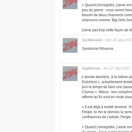
« Quand j'enregistre, j'aime en
peu du genre : nous avons bes
besoin de deux chansons comme
chansons comme ‘Big Girls Don'
j'aime pas trop cette façon de 
Sol Messiah
-
Ven 28 Sep 200
Syndrome Rihanna.
Sagittarius
-
Jeu 27 Sep 2007
L’année dernière, à la même pé
Dutchess », actuellement doub
pris le temps de faire une paus
Clumsy ». Mieux : son compère 
affirme qu’ils sont en route pou
« Il est déjà à moitié terminé. S
Fergie, tu me le donnes la semain
confidences de l’artiste, Fergie
« Quand j’enregistre, j’aime en