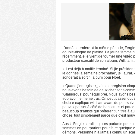
L’année dernière, à la même période, Fergie
double-disque de platine. La jeune femme n
récemment, elle vient de tourner une vidéo
producteur exécutif de son album, Will.i.am, 
« Il est déjà à moitié terminé. Si [le présiden
le donnes la semaine prochaine’, je l’aurai. » 
songerait à sortir l’album pour Noël.
« Quand j’enregistre, j’aime enregistrer cin
nous avons besoin de deux chansons comme
‘Glamorous’ pour équilibrer. Nous avons be
trop avoir le même truc. On peut passer outr
choix » explique will.i.am avant de poursuivr
pouvez passer à côté de bons trucs et parce 
beaucoup d’artiste qui préfèrent un titre à 
chose, tout simplement parce que c’est nou
Aussi, Fergie serait toujours partante pour c
sommes en pourparlers pour faire quelque c
démons. Personne n’a jamais connu un scanda