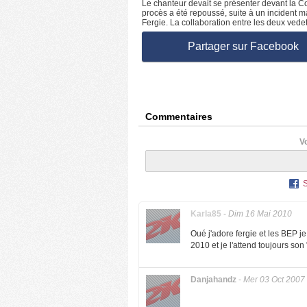
Le chanteur devait se présenter devant la Co
procès a été repoussé, suite à un incident m
Fergie. La collaboration entre les deux vedett
Partager sur Facebook
Commentaires
V
Karla85
-
Dim 16 Mai 2010
Oué j'adore fergie et les BEP j
2010 et je l'attend toujours son
Danjahandz
-
Mer 03 Oct 2007