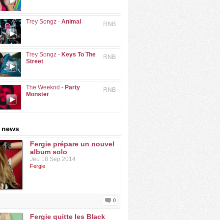
Trey Songz -
Animal
RNB
Trey Songz -
Keys To The
RNB
Street
The Weeknd -
Party
RNB
Monster
: news
Fergie prépare un nouvel
album solo
Jeu 18 Sep 2014
Fergie
0
Fergie quitte les Black