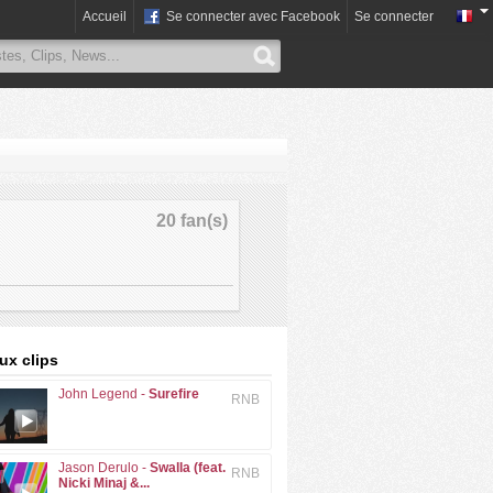
Accueil
Se connecter avec Facebook
Se connecter
20 fan(s)
x clips
John Legend -
Surefire
RNB
Jason Derulo -
Swalla (feat.
RNB
Nicki Minaj &...