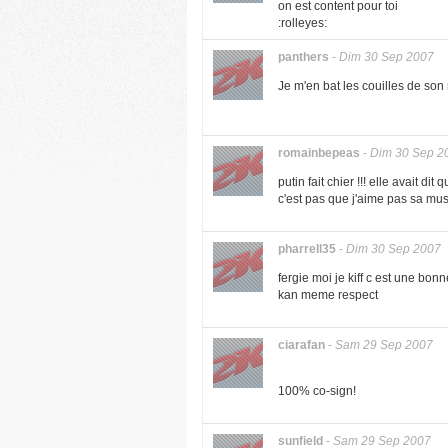
on est content pour toi
:rolleyes:
panthers
-
Dim 30 Sep 2007
Je m'en bat les couilles de son
romainbepeas
-
Dim 30 Sep 2
putin fait chier !!! elle avait di
c'est pas que j'aime pas sa mu
pharrell35
-
Dim 30 Sep 2007
fergie moi je kiff c est une bonn
kan meme respect
ciarafan
-
Sam 29 Sep 2007
100% co-sign!
sunfield
-
Sam 29 Sep 2007