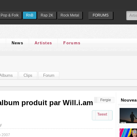
Pop & Folk
RnB
Rap 2K
Rock Metal
FORUMS
s
News
Artistes
Forums
Albums
Clips
Forum
Nouveau
Fergie
lbum produit par Will.i.am
Tweet
y
p 2007