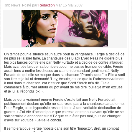
Rnb News
Posté par
Rédaction
Mar 15 Mai 2007
Un temps pour le silence et un autre pour la vengeance. Fergie a décidé de
ne plus se laisser faire. La chanteuse des Black Eyed Peas ne digère plus
les pics lancés contre elle par Nelly Furtado et a décidé de contre attaquer.
Mais avant de larguer sa bombe et pour ne pas se tromper de cible, Fergie
aurait tenu à mettre les choses au clair en demandant gentiment à Nelly
Furtado de qui elle se moque dans sa chanson "Promiscuous". « Elle a sorti
son titre et je lui ai demandé ‘Hey, écoute, est-ce que tu t’adresses vraiment
à moi dans ta chanson, car c’est ce que Scott Storch m’a dit. Elle a
commencé à tourner autour du pot avant de me dire ‘oui et je m’en excuse’
et je lui ai répondu ‘ok’ ».
Mais ce qui a vraiment énervé Fergie c’est le fait que Nelly Furtado ait
publiquement déclaré qu’elle ne s’adresse pas à la chanteuse canadienne.
Pour Fergie, cette hypocrisie ressemblerait à une véritable déclaration de
guerre. « J’ai été d’accord pour que ça reste entre nous avant qu’elle ne se
soit permise d’annoncer sur MTV que ce n’était pas moi, puis de changer
d’avis sur Youtube », a-t-elle conclu.
Il semblerait que Fergie riposte dans son titre "Impacto". Bref, un combat