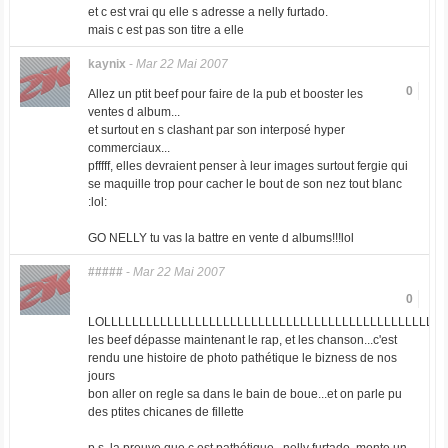
et c est vrai qu elle s adresse a nelly furtado.
mais c est pas son titre a elle
kaynix
-
Mar 22 Mai 2007
0
Allez un ptit beef pour faire de la pub et booster les
ventes d album...
et surtout en s clashant par son interposé hyper
commerciaux...
pfffff, elles devraient penser à leur images surtout fergie qui
se maquille trop pour cacher le bout de son nez tout blanc
:lol:
GO NELLY tu vas la battre en vente d albums!!!lol
#####
-
Mar 22 Mai 2007
0
LOLLLLLLLLLLLLLLLLLLLLLLLLLLLLLLLLLLLLLLLLLLLLLLLLL
les beef dépasse maintenant le rap, et les chanson...c'est
rendu une histoire de photo pathétique le bizness de nos
jours
bon aller on regle sa dans le bain de boue...et on parle pu
des ptites chicanes de fillette