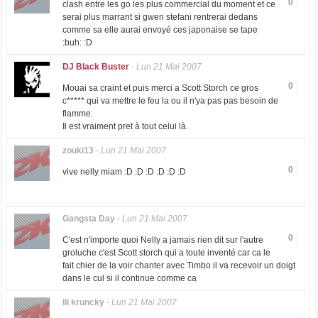
0
clash entre les go les plus commercial du moment et ce
serai plus marrant si gwen stefani rentrerai dedans
comme sa elle aurai envoyé ces japonaise se tape
:buh: :D
DJ Black Buster
-
Lun 21 Mai 2007
0
Mouai sa craint et puis merci a Scott Storch ce gros
c***** qui va mettre le feu la ou il n'ya pas pas besoin de
flamme.
Il est vraiment pret à tout celui là.
zouki13
-
Lun 21 Mai 2007
0
vive nelly miam :D :D :D :D :D :D
Gangsta Day
-
Lun 21 Mai 2007
0
C'est n'importe quoi Nelly a jamais rien dit sur l'autre
groluche c'est Scott storch qui a toute inventé car ca le
fait chier de la voir chanter avec Timbo il va recevoir un doigt
dans le cul si il continue comme ca
lil kruncky
-
Lun 21 Mai 2007