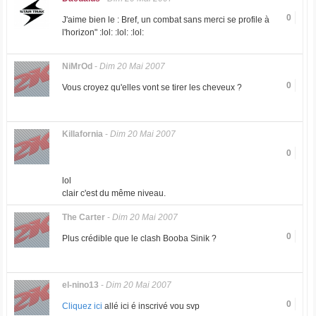
0
J'aime bien le : Bref, un combat sans merci se profile à
l'horizon" :lol: :lol: :lol:
NiMrOd
-
Dim 20 Mai 2007
0
Vous croyez qu'elles vont se tirer les cheveux ?
Killafornia
-
Dim 20 Mai 2007
0
lol
clair c'est du même niveau.
The Carter
-
Dim 20 Mai 2007
0
Plus crédible que le clash Booba Sinik ?
el-nino13
-
Dim 20 Mai 2007
0
Cliquez ici
allé ici é inscrivé vou svp