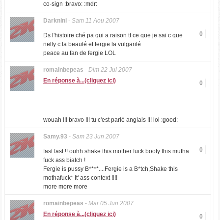
co-sign :bravo: :mdr:
Darknini
-
Sam 11 Aou 2007
0
Ds l'histoire ché pa qui a raison tt ce que je sai c que
nelly c la beauté et fergie la vulgarité
peace au fan de fergie LOL
romainbepeas
-
Dim 22 Jul 2007
En réponse à...(cliquez ici)
0
wouah !!! bravo !!! tu c'est parlé anglais !!! lol :good:
Samy.93
-
Sam 23 Jun 2007
0
fast fast !! ouhh shake this mother fuck booty this mutha
fuck ass biatch !
Fergie is pussy B****....Fergie is a B*tch,Shake this
mothafuck* It' ass context !!!!
more more more
romainbepeas
-
Mar 05 Jun 2007
En réponse à...(cliquez ici)
0