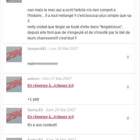
nan mais le mec qui a ecrit l'article n'a rien comprit a
l'histoire... Il a tout mélangé !! c'est bocoup plus simple que sa
!!
nelly crotait que fergie se fouté d'elle dans "fergalicious",
depuis elle font que de s'engeulé et de s'insulté par le bié de
leurs chanssons!!! c'est tout !!
lampard91
-
Lun 28 Mai 2007
0
mdrrrrrrrrrrrrrrrrrrrr
anisss
-
Dim 27 Mai 2007
En réponse à...(cliquez ici)
0
+1 ptdr
Samy.93
-
Sam 26 Mai 2007
En réponse à...(cliquez ici)
0
It's a ass context!!