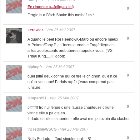
Samy.93
-
Sam 26 Mai 2007
En réponse à...(cliquez ici)
0
Fergie is a B*tch,Shake this mothafuck*
scrawler
-
Ven 25 Mai 2007
0
A quand le beef Roi Heenok/K-Maro ou encore mieux
M.Pokora/Tony P. et l'incoutournable Tragédie(mais
si les adolescents prébubères rappelez vous...)VS
Tribal King.....!!! :good:
hiphopfr
-
Ven 25 Mai 2007
0
quel pitié deux conne qui ce tire le chignon, qu'est ce
qu'on s'en tape! Parfois rap2k j'vous comprend pas...
:unsure:
lampard91
-
Ven 25 Mai 2007
0
pfffffffff tro nul fergie c une fausse chanteuse c kune
vitrine elle a pa dtalen
furtado est dloin superieur elle avai mm po bzoin dla clacher
incredibleWSCG
-
Mer 23 Mai 2007
0
Nelly Furtado.... Tout simplement.... B)