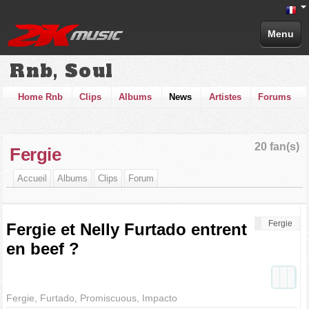
Menu
Rnb, Soul
Home Rnb
Clips
Albums
News
Artistes
Forums
20 fan(s)
Fergie
Accueil
Albums
Clips
Forum
Fergie
Fergie et Nelly Furtado entrent
en beef ?
Fergie, Furtado, Promiscuous, Impacto