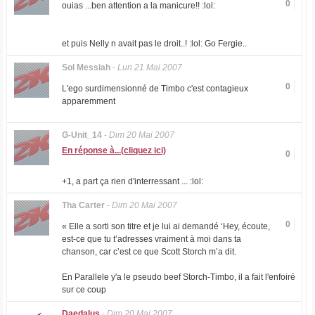
0
ouias ...ben attention a la manicure!! :lol:
et puis Nelly n avait pas le droit..! :lol: Go Fergie..
Sol Messiah
-
Lun 21 Mai 2007
0
L'ego surdimensionné de Timbo c'est contagieux
apparemment
G-Unit_14
-
Dim 20 Mai 2007
En réponse à...(cliquez ici)
0
+1, a part ça rien d'interressant ... :lol:
Tha Carter
-
Dim 20 Mai 2007
0
« Elle a sorti son titre et je lui ai demandé ‘Hey, écoute,
est-ce que tu t’adresses vraiment à moi dans ta
chanson, car c’est ce que Scott Storch m’a dit.
En Parallele y'a le pseudo beef Storch-Timbo, il a fait l'enfoiré
sur ce coup
Daedalus
-
Dim 20 Mai 2007