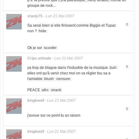
p.s. la preuve que c,est pathétique...nelly furtado, monte un
groupe de rock...
shady75
-
Lun 21 Mai 2007
0
Sa serai bien si elle finissent comme Biggie et Tupac
non ? :hide:
Ok je sor :scooter:
Crips attitude
-
Lun 21 Mai 2007
0
ya trop de blague dans l'industrie de la musique :buh:
elles ont qu'à venir chez moi on va régler tou sa a
l'amiable :blush: :censure:
PEACE :afro: :snack:
kingkwolf
-
Lun 21 Mai 2007
0
j'avoue sur ce point tu as raison
kingkwolf
-
Lun 21 Mai 2007