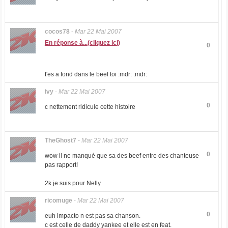
cocos78
-
Mar 22 Mai 2007
En réponse à...(cliquez ici)
0
t'es a fond dans le beef toi :mdr: :mdr:
ivy
-
Mar 22 Mai 2007
0
c nettement ridicule cette histoire
TheGhost7
-
Mar 22 Mai 2007
0
wow il ne manqué que sa des beef entre des chanteuse
pas rapport!
2k je suis pour Nelly
ricomuge
-
Mar 22 Mai 2007
0
euh impacto n est pas sa chanson.
c est celle de daddy yankee et elle est en feat.