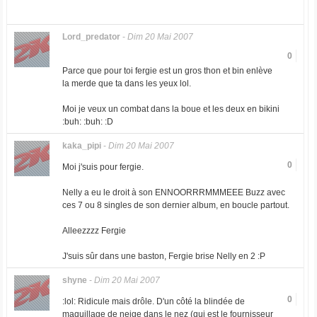
Lord_predator
-
Dim 20 Mai 2007
0
Parce que pour toi fergie est un gros thon et bin enlève
la merde que ta dans les yeux lol.
Moi je veux un combat dans la boue et les deux en bikini
:buh: :buh: :D
kaka_pipi
-
Dim 20 Mai 2007
0
Moi j'suis pour fergie.
Nelly a eu le droit à son ENNOORRRMMMEEE Buzz avec
ces 7 ou 8 singles de son dernier album, en boucle partout.
Alleezzzz Fergie
J'suis sûr dans une baston, Fergie brise Nelly en 2 :P
shyne
-
Dim 20 Mai 2007
0
:lol: Ridicule mais drôle. D'un côté la blindée de
maquillage de neige dans le nez (qui est le fournisseur