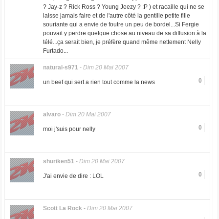
? Jay-z ? Rick Ross ? Young Jeezy ? :P ) et racaille qui ne se
laisse jamais faire et de l'autre côté la gentille petite fille
souriante qui a envie de foutre un peu de bordel...Si Fergie
pouvait y perdre quelque chose au niveau de sa diffusion à la
télé...ça serait bien, je préfère quand même nettement Nelly
Furtado...
natural-s971
-
Dim 20 Mai 2007
0
un beef qui sert a rien tout comme la news
alvaro
-
Dim 20 Mai 2007
0
moi j'suis pour nelly
shuriken51
-
Dim 20 Mai 2007
0
J'ai envie de dire : LOL
Scott La Rock
-
Dim 20 Mai 2007