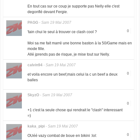
En tout cas sur ce coup je supporte pas Nelly elle c'est
degonflé devant Fergie.
PAGG
-
Sam 19 Mai 2007
0
'tain chui le seul à trouver ce clash cool ?
Moi sa me fait marré une bonne baston à la 50/Game mais en
mode fille.
Allé jprends pas de risque, je mise tout sur Nelly.
calvin94
-
Sam 19 Mai 2007
0
et voila encore un beef,mais celui la c un beef a deux
balles
SkyzO
-
Sam 19 Mai 2007
0
+1 c'est la seule chose qui rendrait le "clash" interessant
=)
kaka_pipi
-
Sam 19 Mai 2007
0
OUéé vazy combat de boue en bikini :lol: