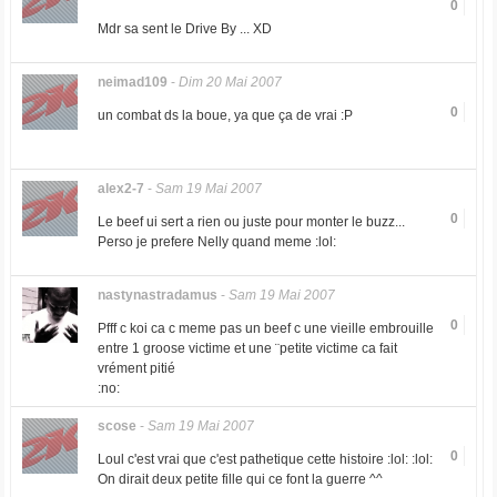
0
Mdr sa sent le Drive By ... XD
neimad109
-
Dim 20 Mai 2007
0
un combat ds la boue, ya que ça de vrai :P
alex2-7
-
Sam 19 Mai 2007
0
Le beef ui sert a rien ou juste pour monter le buzz...
Perso je prefere Nelly quand meme :lol:
nastynastradamus
-
Sam 19 Mai 2007
0
Pfff c koi ca c meme pas un beef c une vieille embrouille
entre 1 groose victime et une ¨petite victime ca fait
vrément pitié
:no:
scose
-
Sam 19 Mai 2007
0
Loul c'est vrai que c'est pathetique cette histoire :lol: :lol:
On dirait deux petite fille qui ce font la guerre ^^