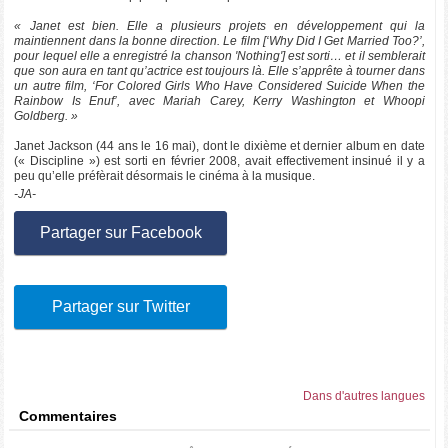
« Janet est bien. Elle a plusieurs projets en développement qui la
maintiennent dans la bonne direction. Le film [‘Why Did I Get Married Too?’,
pour lequel elle a enregistré la chanson 'Nothing'] est sorti… et il semblerait
que son aura en tant qu’actrice est toujours là. Elle s’apprête à tourner dans
un autre film, ‘For Colored Girls Who Have Considered Suicide When the
Rainbow Is Enuf’, avec Mariah Carey, Kerry Washington et Whoopi
Goldberg. »
Janet Jackson (44 ans le 16 mai), dont le dixième et dernier album en date
(« Discipline ») est sorti en février 2008, avait effectivement insinué il y a
peu qu’elle préfèrait désormais le cinéma à la musique.
-JA-
Partager sur Facebook
Partager sur Twitter
Dans d'autres langues
Commentaires