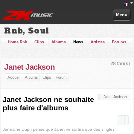
Menu
Rnb, Soul
Home Rnb
Clips
Albums
News
Artistes
Forums
28 fan(s)
Janet Jackson
Accueil
Albums
Clips
Forum
Janet Jackson
Janet Jackson ne souhaite
plus faire d'albums
Jermaine Dupri pense que Janet ne sortira que des singles