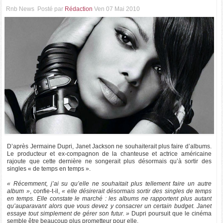
Rnb News
Posté par
Rédaction
Ven 07 Mai 2010
D’après Jermaine Dupri, Janet Jackson ne souhaiterait plus faire d’albums.
Le producteur et ex-compagnon de la chanteuse et actrice américaine
rajoute que cette dernière ne songerait plus désormais qu’à sortir des
singles « de temps en temps ».
« Récemment, j’ai su qu’elle ne souhaitait plus tellement faire un autre
album »
, confie-t-il,
« elle désirerait désormais sortir des singles de temps
en temps. Elle constate le marché : les albums ne rapportent plus autant
qu’auparavant alors que vous devez y consacrer un certain budget. Janet
essaye tout simplement de gérer son futur. »
Dupri poursuit que le cinéma
semble être beaucoup plus prometteur pour elle.