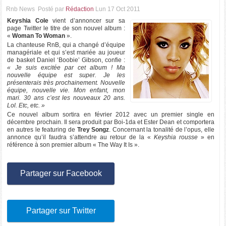
Rnb News
Posté par
Rédaction
Lun 17 Oct 2011
Keyshia Cole
vient d’annoncer sur sa
page Twitter le titre de son nouvel album :
«
Woman To Woman
».
La chanteuse RnB, qui a changé d’équipe
managériale et qui s’est mariée au joueur
de basket Daniel ‘Boobie’ Gibson, confie :
« Je suis excitée par cet album ! Ma
nouvelle équipe est super. Je les
présenterais très prochainement. Nouvelle
équipe, nouvelle vie. Mon enfant, mon
mari. 30 ans c’est les nouveaux 20 ans.
Lol. Etc, etc. »
Ce nouvel album sortira en février 2012 avec un premier single en
décembre prochain. Il sera produit par Boi-1da et Ester Dean et comportera
en autres le featuring de
Trey Songz
. Concernant la tonalité de l’opus, elle
annonce qu’il faudra s’attendre au retour de la «
Keyshia rousse
» en
référence à son premier album « The Way It Is ».
Partager sur Facebook
Partager sur Twitter