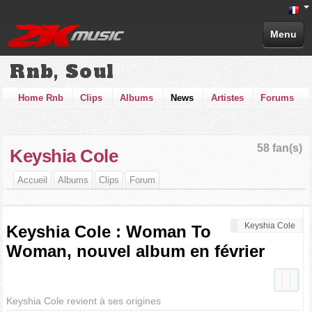
Menu
Rnb, Soul
Home Rnb
Clips
Albums
News
Artistes
Forums
58 fan(s)
Keyshia Cole
Accueil
Albums
Clips
Forum
Keyshia Cole
Keyshia Cole : Woman To
Woman, nouvel album en février
Keyshia Cole revient à ses origines