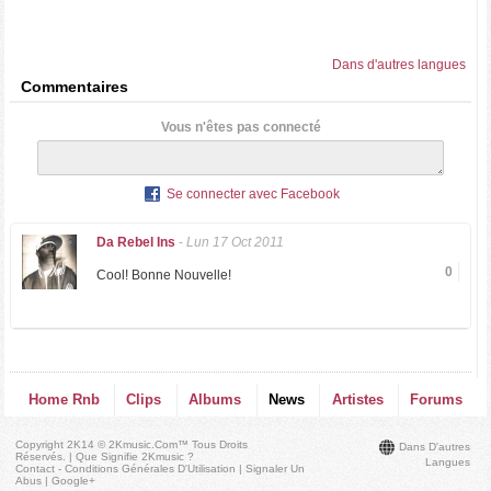
Dans d'autres langues
Commentaires
Vous n'êtes pas connecté
Se connecter avec Facebook
Da Rebel Ins
-
Lun 17 Oct 2011
0
Cool! Bonne Nouvelle!
Home Rnb
Clips
Albums
News
Artistes
Forums
Copyright 2K14 © 2Kmusic.com™
Tous Droits
Dans D'autres
Réservés
. |
Que Signifie 2Kmusic ?
Langues
Contact - Conditions Générales D'Utilisation
|
Signaler Un
Abus
|
Google+