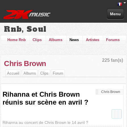
Menu
Rnb, Soul
Home Rnb
Clips
Albums
News
Artistes
Forums
225 fan(s)
Chris Brown
Accueil
Albums
Clips
Forum
Chris Brown
Rihanna et Chris Brown
réunis sur scène en avril ?
Rihanna au concert de Chris Brown le 14 avril ?