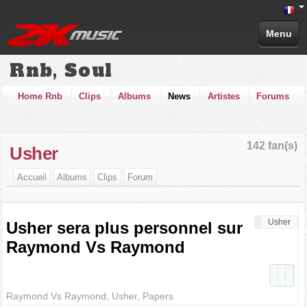
Menu
Rnb, Soul
Home Rnb
Clips
Albums
News
Artistes
Forums
142 fan(s)
Usher
Accueil
Albums
Clips
Forum
Usher
Usher sera plus personnel sur
Raymond Vs Raymond
Raymond Vs Raymond, Usher, Papers