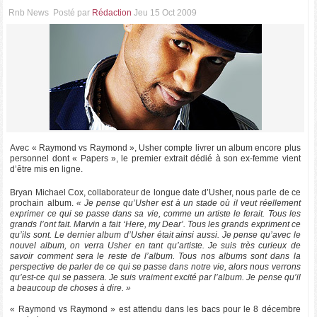
Rnb News
Posté par
Rédaction
Jeu 15 Oct 2009
Avec « Raymond vs Raymond », Usher compte livrer un album encore plus
personnel dont « Papers », le premier extrait dédié à son ex-femme vient
d’être mis en ligne.
Bryan Michael Cox, collaborateur de longue date d’Usher, nous parle de ce
prochain album.
« Je pense qu’Usher est à un stade où il veut réellement
exprimer ce qui se passe dans sa vie, comme un artiste le ferait. Tous les
grands l’ont fait. Marvin a fait ‘Here, my Dear’. Tous les grands expriment ce
qu’ils sont. Le dernier album d’Usher était ainsi aussi. Je pense qu’avec le
nouvel album, on verra Usher en tant qu’artiste. Je suis très curieux de
savoir comment sera le reste de l’album. Tous nos albums sont dans la
perspective de parler de ce qui se passe dans notre vie, alors nous verrons
qu’est-ce qui se passera. Je suis vraiment excité par l’album. Je pense qu’il
a beaucoup de choses à dire. »
« Raymond vs Raymond » est attendu dans les bacs pour le 8 décembre