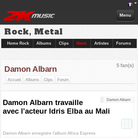
Menu
Rock, Metal
Home Rock
Albums
Clips
News
Artistes
Forums
5 fan(s)
Damon Albarn
Accueil
Albums
Clips
Forum
Damon Albarn
Damon Albarn travaille
avec l'acteur Idris Elba au Mali
Damon Albarn enregistre l'album Africa Express