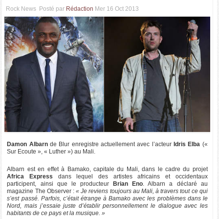
Rock News
Posté par
Rédaction
Mer 16 Oct 2013
Damon Albarn
de Blur enregistre actuellement avec l’acteur
Idris Elba
(«
Sur Ecoute », « Luther ») au Mali.
Albarn est en effet à Bamako, capitale du Mali, dans le cadre du projet
Africa Express
dans lequel des artistes africains et occidentaux
participent, ainsi que le producteur
Brian Eno
. Albarn a déclaré au
magazine The Observer :
« Je reviens toujours au Mali, à travers tout ce qui
s’est passé. Parfois, c’était étrange à Bamako avec les problèmes dans le
Nord, mais j’essaie juste d’établir personnellement le dialogue avec les
habitants de ce pays et la musique. »