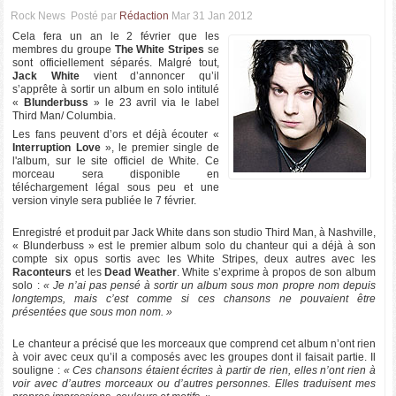
Rock News
Posté par
Rédaction
Mar 31 Jan 2012
Cela fera un an le 2 février que les
membres du groupe
The White Stripes
se
sont officiellement séparés. Malgré tout,
Jack White
vient d’annoncer qu’il
s’apprête à sortir un album en solo intitulé
«
Blunderbuss
» le 23 avril via le label
Third Man/ Columbia.
Les fans peuvent d’ors et déjà écouter «
Interruption Love
», le premier single de
l'album, sur le site officiel de White. Ce
morceau sera disponible en
téléchargement légal sous peu et une
version vinyle sera publiée le 7 février.
Enregistré et produit par Jack White dans son studio Third Man, à Nashville,
« Blunderbuss » est le premier album solo du chanteur qui a déjà à son
compte six opus sortis avec les White Stripes, deux autres avec les
Raconteurs
et les
Dead Weather
. White s’exprime à propos de son album
solo :
« Je n’ai pas pensé à sortir un album sous mon propre nom depuis
longtemps, mais c’est comme si ces chansons ne pouvaient être
présentées que sous mon nom. »
Le chanteur a précisé que les morceaux que comprend cet album n’ont rien
à voir avec ceux qu’il a composés avec les groupes dont il faisait partie. Il
souligne :
« Ces chansons étaient écrites à partir de rien, elles n’ont rien à
voir avec d’autres morceaux ou d’autres personnes. Elles traduisent mes