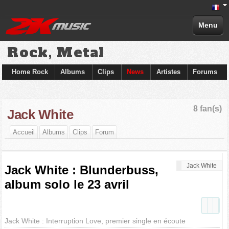
Menu
Rock, Metal
Home Rock
Albums
Clips
News
Artistes
Forums
8 fan(s)
Jack White
Accueil
Albums
Clips
Forum
Jack White
Jack White : Blunderbuss,
album solo le 23 avril
Jack White : Interruption Love, premier single en écoute