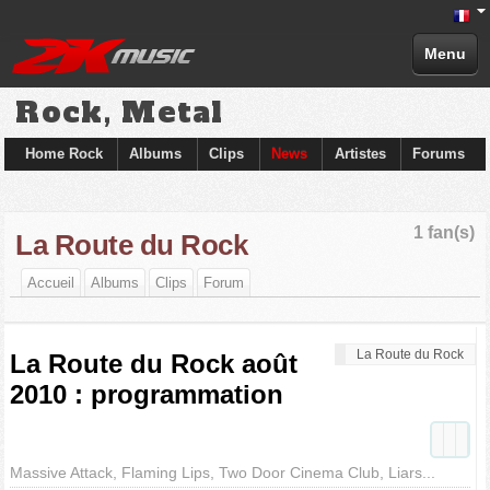
Menu
Rock, Metal
Home Rock
Albums
Clips
News
Artistes
Forums
1 fan(s)
La Route du Rock
Accueil
Albums
Clips
Forum
La Route du Rock
La Route du Rock août
2010 : programmation
Massive Attack, Flaming Lips, Two Door Cinema Club, Liars...