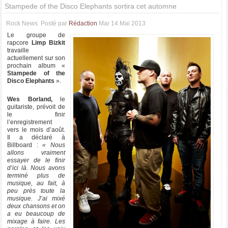
Stampede of the Disco Elephants sortira cet automne
Rock News
Posté par
Rédaction
Mar 14 Mai 2013
Le groupe de
rapcore
Limp Bizkit
travaille
actuellement sur son
prochain album «
Stampede of the
Disco Elephants
».
Wes Borland,
le
guitariste, prévoit de
le finir
l’enregistrement
vers le mois d’août.
Il a déclaré à
Billboard :
« Nous
allons vraiment
essayer de le finir
d’ici là. Nous avons
terminé plus de
musique, au fait, à
peu près toute la
musique. J’ai mixé
deux chansons et on
a eu beaucoup de
mixage à faire. Les