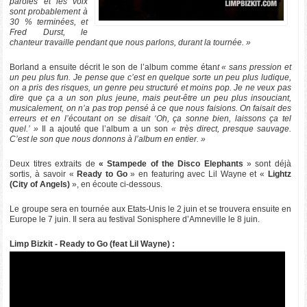
paroles et les voix
sont probablement à
30 % terminées, et
Fred Durst, le
chanteur travaille pendant que nous parlons, durant la tournée. »
Borland a ensuite décrit le son de l’album comme étan
t « sans pression et
un peu plus fun. Je pense que c’est en quelque sorte un peu plus ludique,
on a pris des risques, un genre peu structuré et moins pop. Je ne veux pas
dire que ça a un son plus jeune, mais peut-être un peu plus insouciant,
musicalement, on n’a pas trop pensé à ce que nous faisions. On faisait des
erreurs et en l’écoutant on se disait ‘Oh, ça sonne bien, laissons ça tel
quel.’ »
Il a ajouté que l’album a un son
« très direct, presque sauvage.
C’est le son que nous donnons à l’album en entier. »
Deux titres extraits de
« Stampede of the Disco Elephants
» sont déjà
sortis, à savoir «
Ready to Go
» en featuring avec Lil Wayne et «
Lightz
(City of Angels)
», en écoute ci-dessous.
Le groupe sera en tournée aux Etats-Unis le 2 juin et se trouvera ensuite en
Europe le 7 juin. Il sera au festival Sonisphere d’Amneville le 8 juin.
Limp Bizkit - Ready to Go (feat Lil Wayne) :