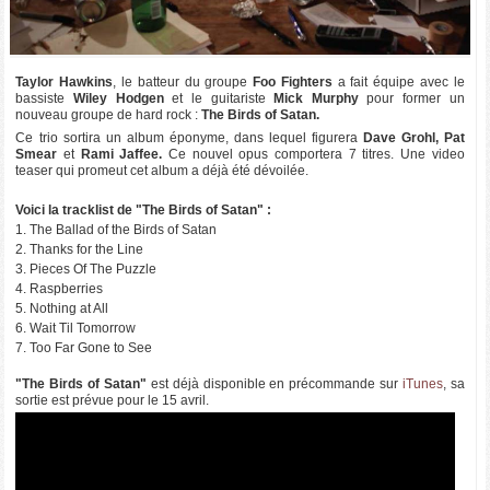
Taylor Hawkins
, le batteur du groupe
Foo Fighters
a fait équipe avec le
bassiste
Wiley Hodgen
et le guitariste
Mick Murphy
pour former un
nouveau groupe de hard rock :
The Birds of Satan.
Ce trio sortira un album éponyme, dans lequel figurera
Dave Grohl, Pat
Smear
et
Rami Jaffee.
Ce nouvel opus comportera 7 titres. Une video
teaser qui promeut cet album a déjà été dévoilée.
Voici la tracklist de "The Birds of Satan" :
1. The Ballad of the Birds of Satan
2. Thanks for the Line
3. Pieces Of The Puzzle
4. Raspberries
5. Nothing at All
6. Wait Til Tomorrow
7. Too Far Gone to See
"The Birds of Satan"
est déjà disponible en précommande sur
iTunes
, sa
sortie est prévue pour le 15 avril.