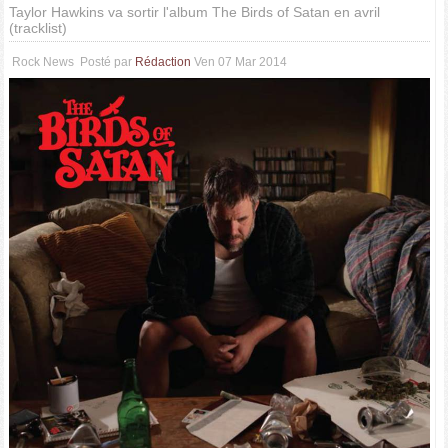
Taylor Hawkins va sortir l'album The Birds of Satan en avril
(tracklist)
Rock News
Posté par
Rédaction
Ven 07 Mar 2014