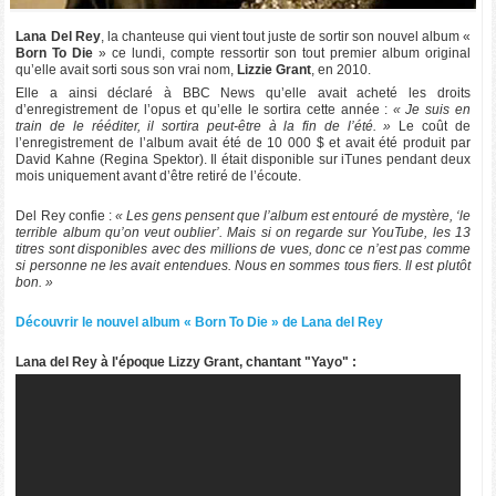
Lana Del Rey
, la chanteuse qui vient tout juste de sortir son nouvel album «
Born To Die
» ce lundi, compte ressortir son tout premier album original
qu’elle avait sorti sous son vrai nom,
Lizzie Grant
, en 2010.
Elle a ainsi déclaré à BBC News qu’elle avait acheté les droits
d’enregistrement de l’opus et qu’elle le sortira cette année :
« Je suis en
train de le rééditer, il sortira peut-être à la fin de l’été. »
Le coût de
l’enregistrement de l’album avait été de 10 000 $ et avait été produit par
David Kahne (Regina Spektor). Il était disponible sur iTunes pendant deux
mois uniquement avant d’être retiré de l’écoute.
Del Rey confie :
« Les gens pensent que l’album est entouré de mystère, ‘le
terrible album qu’on veut oublier’. Mais si on regarde sur YouTube, les 13
titres sont disponibles avec des millions de vues, donc ce n’est pas comme
si personne ne les avait entendues. Nous en sommes tous fiers. Il est plutôt
bon. »
Découvrir le nouvel album « Born To Die » de Lana del Rey
Lana del Rey à l'époque Lizzy Grant, chantant "Yayo" :