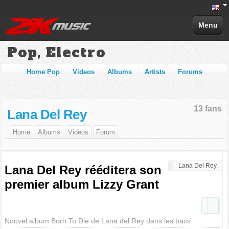
Menu
Pop, Electro
Home Pop
Videos
Albums
Artists
Forums
13 fans
Lana Del Rey
Home
Albums
Videos
Forum
Lana Del Rey
Lana Del Rey rééditera son
premier album Lizzy Grant
Nouvel album Born To Die de Lana del Rey dans les bacs