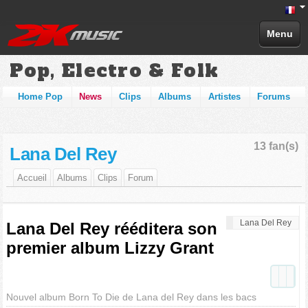
Menu
Pop, Electro & Folk
Home Pop
News
Clips
Albums
Artistes
Forums
13 fan(s)
Lana Del Rey
Accueil
Albums
Clips
Forum
Lana Del Rey
Lana Del Rey rééditera son
premier album Lizzy Grant
Nouvel album Born To Die de Lana del Rey dans les bacs