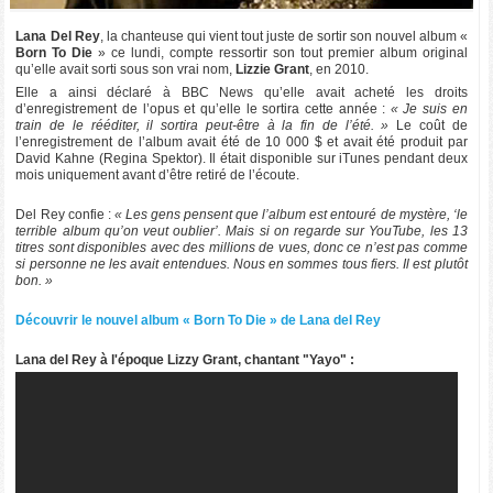
Lana Del Rey
, la chanteuse qui vient tout juste de sortir son nouvel album «
Born To Die
» ce lundi, compte ressortir son tout premier album original
qu’elle avait sorti sous son vrai nom,
Lizzie Grant
, en 2010.
Elle a ainsi déclaré à BBC News qu’elle avait acheté les droits
d’enregistrement de l’opus et qu’elle le sortira cette année :
« Je suis en
train de le rééditer, il sortira peut-être à la fin de l’été. »
Le coût de
l’enregistrement de l’album avait été de 10 000 $ et avait été produit par
David Kahne (Regina Spektor). Il était disponible sur iTunes pendant deux
mois uniquement avant d’être retiré de l’écoute.
Del Rey confie :
« Les gens pensent que l’album est entouré de mystère, ‘le
terrible album qu’on veut oublier’. Mais si on regarde sur YouTube, les 13
titres sont disponibles avec des millions de vues, donc ce n’est pas comme
si personne ne les avait entendues. Nous en sommes tous fiers. Il est plutôt
bon. »
Découvrir le nouvel album « Born To Die » de Lana del Rey
Lana del Rey à l'époque Lizzy Grant, chantant "Yayo" :