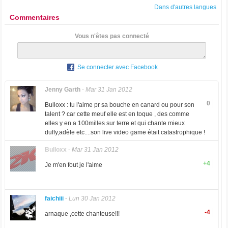
Dans d'autres langues
Commentaires
Vous n'êtes pas connecté
Se connecter avec Facebook
Jenny Garth
-
Mar 31 Jan 2012
0
Bulloxx : tu l'aime pr sa bouche en canard ou pour son
talent ? car cette meuf elle est en toque , des comme
elles y en a 100milles sur terre et qui chante mieux
duffy,adèle etc....son live video game était catastrophique !
Bulloxx
-
Mar 31 Jan 2012
+4
Je m'en fout je l'aime
faichiii
-
Lun 30 Jan 2012
-4
arnaque ,cette chanteuse!!!