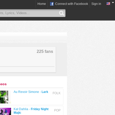
Home
Connect with Facebook
Sign in
225 fans
deos
Au Revoir Simone -
Lark
FOLK
Kat Dahlia -
Friday Night
POP
Majic