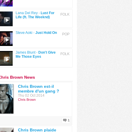
Lana Del Rey -
Lust For
FOLK
Life (ft. The Weeknd)
Steve Aoki -
Just Hold On
POP
James Blunt -
Don't Give
FOLK
Me Those Eyes
Chris Brown News
Chris Brown est-il
membre d'un gang ?
Thu 02 Oct 2014
Chris Brown
1
Chris Brown plaide