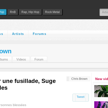
Pop
RnB
Rap, Hip Hop
Rock Metal
ms
Artists
Forums
rown
lbums
Videos
Forum
New vi
Chris Brown
 une fusillade, Suge
les
Tweet
ersonnes blessées