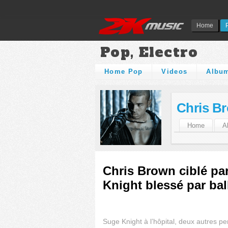
Home
Pop, Electro
Home Pop
Videos
Albu
Chris B
Home
A
Chris Brown ciblé par
Knight blessé par bal
Suge Knight à l’hôpital, deux autres p