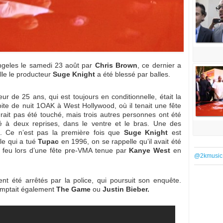
ngeles le samedi 23 août par
Chris Brown
, ce dernier a
lle le producteur
Suge Knight
a été blessé par balles.
r de 25 ans, qui est toujours en conditionnelle, était la
oite de nuit 1OAK à West Hollywood, où il tenait une fête
rait pas été touché, mais trois autres personnes ont été
 à deux reprises, dans le ventre et le bras. Une des
ue. Ce n’est pas la première fois que
Suge Knight
est
lle qui a tué
Tupac
en 1996, on se rappelle qu’il avait été
 feu lors d’une fête pre-VMA tenue par
Kanye West
en
@2kmusic
ent été arrêtés par la police, qui poursuit son enquête.
omptait également
The Game
ou
Justin Bieber.