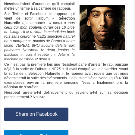
Nessbeal
vient d’annoncer qu’il comptait
mettre un terme à sa carrière de rappeur.
Sur Twitter et Facebook, le rappeur qui
vient de sortir l’album «
Sélection
Naturelle
», a annoncé :
« merci a tous
ceux qui mon soutenu duran ces 10 pige
de kikage HLM rezidan la melodi des brick
rois sans couronne NE2S selection naturel
on a marquer ce putains de Bordel a notre
facon VERBAL BRO aucune defaite aux
palmares Nessbeal iz dead jetains la
machine »
, puis il répète :
« Jetains la
machine nessbeal iz dead ».
Ce n’est pas la première fois que Nessbeal parle d’arrêter le rap, puisque
déjà à la sortie de l’album « NE2S », il avait évoqué vouloir s’arrêter. Avant
la sortie de « Sélection Naturelle », le rappeur avait répété que cet opus
déterminerait la suite des évènements. L’album ne s’étant vendu qu’à 4 000
exemplaires environ la première semaine, Ness a finalement pris la
décision de s’arrêter.
Nessbeal arrêtera-t-il définitivement ou reviendra-t-il sur sa décision
prochainement ? A suivre.
Share on Facebook