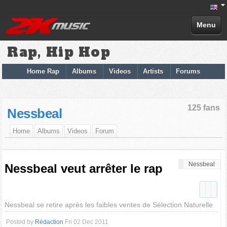
Menu
Rap, Hip Hop
Home Rap
Albums
Videos
Artists
Forums
125 fans
Nessbeal
Home
Albums
Videos
Forum
Nessbeal
Nessbeal veut arrêter le rap
Nessbeal se retire après les faibles ventes de Sélection Naturelle
Posted by
Rédaction
Fri 02 Dec 2011