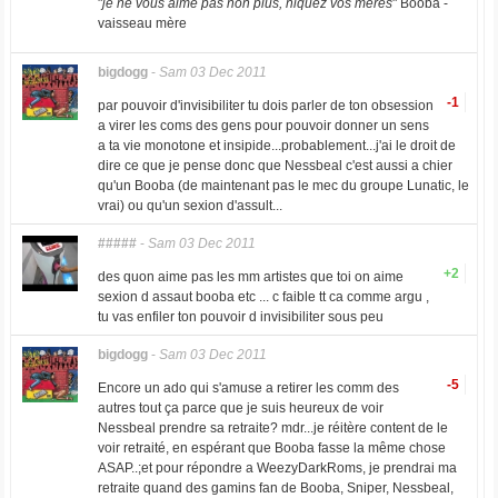
"
je ne vous aime pas non plus, niquez vos mères
" Booba -
vaisseau mère
bigdogg
-
Sam 03 Dec 2011
-1
par pouvoir d'invisibiliter tu dois parler de ton obsession
a virer les coms des gens pour pouvoir donner un sens
a ta vie monotone et insipide...probablement...j'ai le droit de
dire ce que je pense donc que Nessbeal c'est aussi a chier
qu'un Booba (de maintenant pas le mec du groupe Lunatic, le
vrai) ou qu'un sexion d'assult...
#####
-
Sam 03 Dec 2011
+2
des quon aime pas les mm artistes que toi on aime
sexion d assaut booba etc ... c faible tt ca comme argu ,
tu vas enfiler ton pouvoir d invisibiliter sous peu
bigdogg
-
Sam 03 Dec 2011
-5
Encore un ado qui s'amuse a retirer les comm des
autres tout ça parce que je suis heureux de voir
Nessbeal prendre sa retraite? mdr...je réitère content de le
voir retraité, en espérant que Booba fasse la même chose
ASAP..;et pour répondre a WeezyDarkRoms, je prendrai ma
retraite quand des gamins fan de Booba, Sniper, Nessbeal,