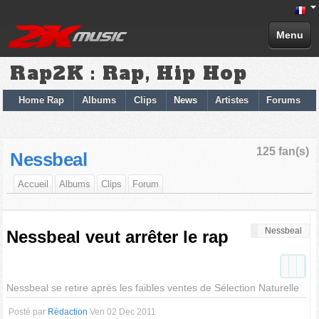
Menu
Rap2K : Rap, Hip Hop
Home Rap
Albums
Clips
News
Artistes
Forums
125 fan(s)
Nessbeal
Accueil
Albums
Clips
Forum
Nessbeal
Nessbeal veut arrêter le rap
Nessbeal se retire après les faibles ventes de Sélection Naturelle
Posté par
Rédaction
Ven 02 Dec 2011