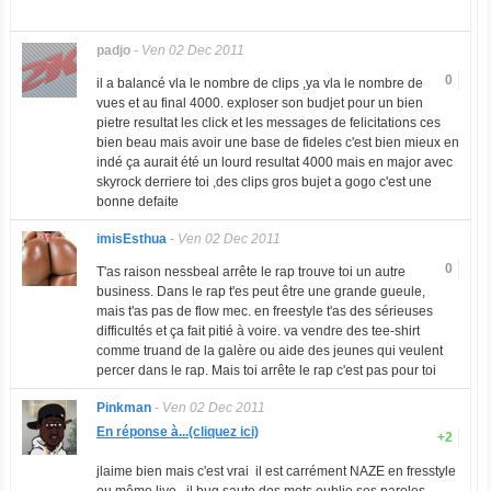
padjo
-
Ven 02 Dec 2011
0
il a balancé vla le nombre de clips ,ya vla le nombre de
vues et au final 4000. exploser son budjet pour un bien
pietre resultat les click et les messages de felicitations ces
bien beau mais avoir une base de fideles c'est bien mieux en
indé ça aurait été un lourd resultat 4000 mais en major avec
skyrock derriere toi ,des clips gros bujet a gogo c'est une
bonne defaite
imisEsthua
-
Ven 02 Dec 2011
0
T'as raison nessbeal arrête le rap trouve toi un autre
business. Dans le rap t'es peut être une grande gueule,
mais t'as pas de flow mec. en freestyle t'as des sérieuses
difficultés et ça fait pitié à voire. va vendre des tee-shirt
comme truand de la galère ou aide des jeunes qui veulent
percer dans le rap. Mais toi arrête le rap c'est pas pour toi
Pinkman
-
Ven 02 Dec 2011
En réponse à...(cliquez ici)
+2
jlaime bien mais c'est vrai il est carrément NAZE en fresstyle