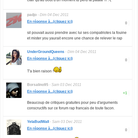
clair qu'au bout d'un moment tu perd la patate !!! :-(
padjo
-
Dim 04 Dec 2011
En réponse à...(cliquez ici)
0
sil pouvait aussi prendre avec lui ses compatriotes la fouine
et mister you yaurait encore une chance de relever le rap
UnderGroundQueens
-
Dim 04 Dec 2011
En réponse à...(cliquez ici)
0
T'a bien raison !
Borsalino95
-
Sam 03 Dec 2011
En réponse à...(cliquez ici)
+1
Beaucoup de critiques gratuites pour peu d'arguments
conscructifs sur ce forum rap francais de toute facon.
YelaBudWall
-
Sam 03 Dec 2011
En réponse à...(cliquez ici)
0