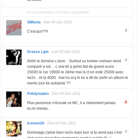
Ce commentaire n'est plus disponible
GMasta
-
Mar 06 Dec 2011
0
C'est qui??!!
Draxxx Lgm
-
Lun 05 Dec 2011
0
Ahhh le bizness c dure .. Surtout vu komen orelsan vend
comparé a luii ... c vrai kil a jamis fait de grand score ..
15000 le 1er 19000 le 2éme mai la ct en indé 25000 avec
ne2s .. et la 4000 . mai lui ocy ki lui a dit de sortir un album le
meme jour ke autopsie ??
Pololympien
-
Dim 04 Dec 2011
-2
Plus personne n'écoute ce MC, il a clairement jamais
eu le niveau...
iceman26
-
Dim 04 Dec 2011
0
Dommage j'aime bien ne2s mais bon si tu vend pas c'est