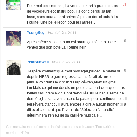
-1
Pour moi c'est normal, il a vendu son art à grand coups
de vocodeurs et d'instru pop, il a donc perdu sa fan
base, sans pour autant arriver à piquer des clients à La
Fouine. Une belle leçon pour les autres...
YoungBoy
-
Ven 02 Dec 2011
0
Après même si son album est pourri ça mérite plus de
ventes que son pote La Fouine hein...
YelaBudWall
-
Ven 02 Dec 2011
0
J'espère vraiment que c'est passager,parceque meme si
depuis NE2S le gars regresse ca me ferait bizarre de
plus le voir dans le circuit du rap cé-fran,étant un gros
fan.Mais ce qui me décois un peu de ca part c'est que dans
toutes ses interview qui ont déboulés sur le net la semaine
dernière,il disait avoir encore la patate pour continuer et qu'il
perséverait tant qu'il aura encore a dire.A aucun moment il a
dit explicitement que l'avenir de "Sélection Naturelle"
déterminera l'enjeu de sa carrière musicale ...
Commentaire marqué comme indésirable par les utilisateurs(Popularité du
membre : 41%)