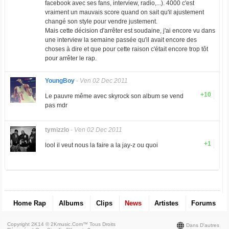
facebook avec ses fans, interview, radio,...). 4000 c'est
vraiment un mauvais score quand on sait qu'il ajustement
changé son style pour vendre justement.
Mais cette décision d'arrêter est soudaine, j'ai encore vu dans
une interview la semaine passée qu'il avait encore des
choses à dire et que pour cette raison c'était encore trop tôt
pour arrêter le rap.
YoungBoy
-
Ven 02 Dec 2011
+10
Le pauvre même avec skyrock son album se vend
pas mdr
tymizzlo
-
Ven 02 Dec 2011
+1
lool il veut nous la faire a la jay-z ou quoi
Home Rap
Albums
Clips
News
Artistes
Forums
Copyright 2K14 © 2Kmusic.com™
Tous Droits
Dans D'autres