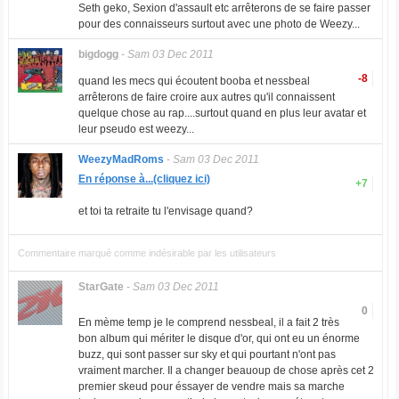
Seth geko, Sexion d'assault etc arrêterons de se faire passer
pour des connaisseurs surtout avec une photo de Weezy...
bigdogg
-
Sam 03 Dec 2011
-8
quand les mecs qui écoutent booba et nessbeal
arrêterons de faire croire aux autres qu'il connaissent
quelque chose au rap....surtout quand en plus leur avatar et
leur pseudo est weezy...
WeezyMadRoms
-
Sam 03 Dec 2011
En réponse à...(cliquez ici)
+7
et toi ta retraite tu l'envisage quand?
Commentaire marqué comme indésirable par les utilisateurs
StarGate
-
Sam 03 Dec 2011
0
En mème temp je le comprend nessbeal, il a fait 2 très
bon album qui mériter le disque d'or, qui ont eu un énorme
buzz, qui sont passer sur sky et qui pourtant n'ont pas
vraiment marcher. Il a changer beauoup de chose après cet 2
premier skeud pour éssayer de vendre mais sa marche