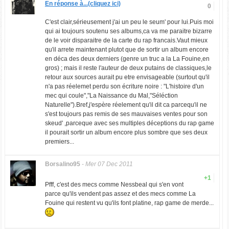
En réponse à...(cliquez ici)
0
C'est clair,sérieusement j'ai un peu le seum' pour lui.Puis moi
qui ai toujours soutenu ses albums,ca va me paraitre bizarre
de le voir disparaitre de la carte du rap francais.Vaut mieux
qu'il arrete maintenant plutot que de sortir un album encore
en déca des deux derniers (genre un truc a la La Fouine,en
gros) ; mais il reste l'auteur de deux putains de classiques,le
retour aux sources aurait pu etre envisageable (surtout qu'il
n'a pas réelemet perdu son écriture noire : "L'histoire d'un
mec qui coule","La Naissance du Mal,"Séléction
Naturelle").Bref,j'espère réelement qu'il dit ca parcequ'il ne
s'est toujours pas remis de ses mauvaises ventes pour son
skeud' ,parceque avec ses multiples déceptions du rap game
il pourait sortir un album encore plus sombre que ses deux
premiers...
Borsalino95
-
Mer 07 Dec 2011
+1
Pfff, c'est des mecs comme Nessbeal qui s'en vont
parce qu'ils vendent pas assez et des mecs comme La
Fouine qui restent vu qu'ils font platine, rap game de merde...