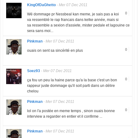
KingOfDaGhetto
-
Mer 07 Dec 2011
0
Wé dommage pr Nessbeal kan meme, je sais pas a koi
va ressemblé le rap francais dans kelke année, mais si
sa ressemble a sexion d'assiete, mister pedale et lagouine ce
sera sans moi...
Pinkman
-
Mer 07 Dec 2011
0
ouais on sent sa sincérité en plus
Soez93
-
Mer 07 Dec 2011
0
ça fou un peu la haine parce qu'a la base c'est un bon
rappeur juste dommage qu'il soit parti dans un délire
chelou
Pinkman
-
Mer 07 Dec 2011
0
lol on l'a postée en meme temps , sinon ouais bonne
interview a regarder en entier et il confirme ...
Pinkman
-
Mer 07 Dec 2011