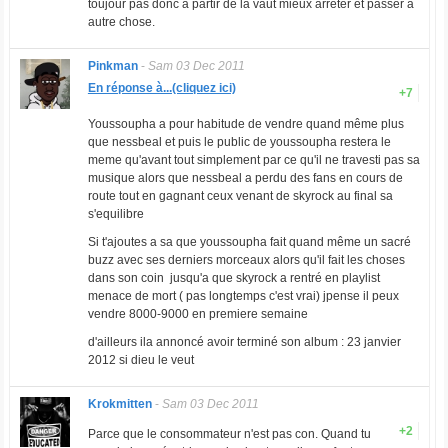
toujour pas donc a partir de la vaut mieux arréter et passer a
autre chose.
Pinkman
-
Sam 03 Dec 2011
En réponse à...(cliquez ici)
+7
Youssoupha a pour habitude de vendre quand même plus
que nessbeal et puis le public de youssoupha restera le
meme qu'avant tout simplement par ce qu'il ne travesti pas sa
musique alors que nessbeal a perdu des fans en cours de
route tout en gagnant ceux venant de skyrock au final sa
s'equilibre
Si t'ajoutes a sa que youssoupha fait quand même un sacré
buzz avec ses derniers morceaux alors qu'il fait les choses
dans son coin jusqu'a que skyrock a rentré en playlist
menace de mort ( pas longtemps c'est vrai) jpense il peux
vendre 8000-9000 en premiere semaine
d'ailleurs ila annoncé avoir terminé son album : 23 janvier
2012 si dieu le veut
Krokmitten
-
Sam 03 Dec 2011
+2
Parce que le consommateur n'est pas con. Quand tu