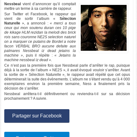
Nessbeal
vient d’annoncer qu’il comptait
mettre un terme à sa carrière de rappeur.
Sur Twitter et Facebook, le rappeur qui
vient de sortir l’album «
Sélection
Naturelle
», a annoncé :
« merci a tous
ceux qui mon soutenu duran ces 10 pige
de kikage HLM rezidan la melodi des brick
rois sans couronne NE2S selection naturel
on a marquer ce putains de Bordel a notre
facon VERBAL BRO aucune defaite aux
palmares Nessbeal iz dead jetains la
machine »
, puis il répète :
« Jetains la
machine nessbeal iz dead ».
Ce n’est pas la première fois que Nessbeal parle d’arrêter le rap, puisque
déjà à la sortie de l’album « NE2S », il avait évoqué vouloir s’arrêter. Avant
la sortie de « Sélection Naturelle », le rappeur avait répété que cet opus
déterminerait la suite des évènements. L’album ne s’étant vendu qu’à 4 000
exemplaires environ la première semaine, Ness a finalement pris la
décision de s’arrêter.
Nessbeal arrêtera-t-il définitivement ou reviendra-t-il sur sa décision
prochainement ? A suivre.
Partager sur Facebook