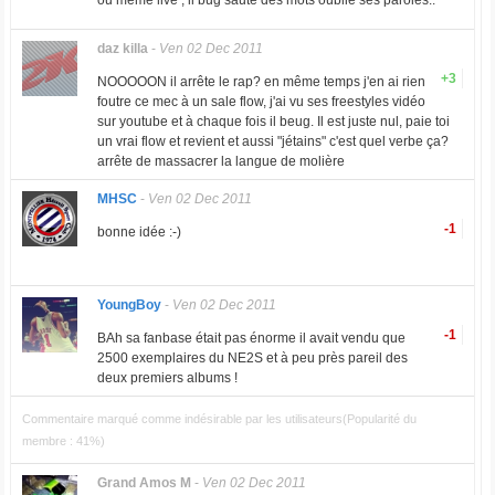
ou même live , il bug saute des mots oublie ses paroles..
daz killa
-
Ven 02 Dec 2011
+3
NOOOOON il arrête le rap? en même temps j'en ai rien
foutre ce mec à un sale flow, j'ai vu ses freestyles vidéo
sur youtube et à chaque fois il beug. Il est juste nul, paie toi
un vrai flow et revient et aussi "jétains" c'est quel verbe ça?
arrête de massacrer la langue de molière
MHSC
-
Ven 02 Dec 2011
-1
bonne idée :-)
YoungBoy
-
Ven 02 Dec 2011
-1
BAh sa fanbase était pas énorme il avait vendu que
2500 exemplaires du NE2S et à peu près pareil des
deux premiers albums !
Commentaire marqué comme indésirable par les utilisateurs(Popularité du
membre : 41%)
Grand Amos M
-
Ven 02 Dec 2011