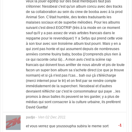
veux la jouer égotrip sur des beat merdiques faut pas
s'étonner. Nessbeal c'est qu'un album concu avec des tracks
de sa collaboration au sein du crew de booba avec à la prod
Animal Son. C'était humble, des textes traduisants les
malaises sociaux et de superbe mélodies. Pour les albums
suivant c'est direct EGOTRIP (très à la mode en ce moment
sauf qu'il y a pas assez de vrais artistes francais dans le
repgame pour le revendiquer) Y a Sefyu qui prend cette voie
à son tour avec son troisième album tout pourri. Mais y en a
qui zont pas honte et qui assument depuis de nombreuses
années comme fouiny baby, booba (j'comprends plus rien à
ce qui raconte celui là)... A mon avis c'est la scène rap
francais qui doivent tous arrêter de nous abrutir et pis de toute
facon un super bon album sa s'achete direct (ce que je trouve
normam) et si çà n'est pas l'cas... bah oui çà s'télécharge
(merci internet pour le tri) et on finit par se rendre compte
immédiatement de la supercheri. Nessbeal et d'autres
devraient réfléchir car c'est le consommateur qui paye ...les
promos à deux balles ils peuvent se les garder, y a plus de
médias qui sont consacrer à la culture urbaine, ils prefèrent
David Guetta!
padjo
-
Ven 02 Dec 2011
-1
et vous verrez que youssoupha subira le meme sort