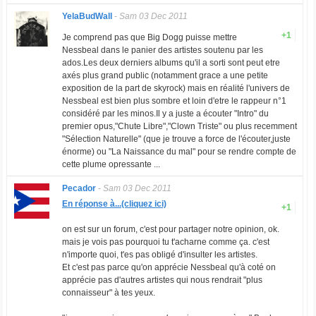
YelaBudWall
-
Sam 03 Dec 2011
+1
Je comprend pas que Big Dogg puisse mettre
Nessbeal dans le panier des artistes soutenu par les
ados.Les deux derniers albums qu'il a sorti sont peut etre
axés plus grand public (notamment grace a une petite
exposition de la part de skyrock) mais en réalité l'univers de
Nessbeal est bien plus sombre et loin d'etre le rappeur n°1
considéré par les minos.Il y a juste a écouter "Intro" du
premier opus,"Chute Libre","Clown Triste" ou plus recemment
"Sélection Naturelle" (que je trouve a force de l'écouter,juste
énorme) ou "La Naissance du mal" pour se rendre compte de
cette plume opressante ...
Pecador
-
Sam 03 Dec 2011
En réponse à...(cliquez ici)
+1
on est sur un forum, c'est pour partager notre opinion, ok.
mais je vois pas pourquoi tu t'acharne comme ça. c'est
n'importe quoi, t'es pas obligé d'insulter les artistes.
Et c'est pas parce qu'on apprécie Nessbeal qu'à coté on
apprécie pas d'autres artistes qui nous rendrait "plus
connaisseur" à tes yeux.