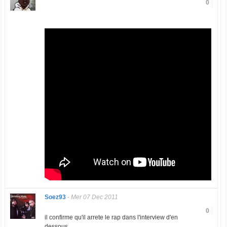
0
Soez93
-
Mer 07 Dec 2011
0
il confirme qu'il arrete le rap dans l'interview d'en
dessous