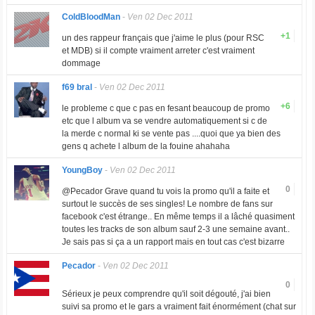
ColdBloodMan
-
Ven 02 Dec 2011
+1
un des rappeur français que j'aime le plus (pour RSC
et MDB) si il compte vraiment arreter c'est vraiment
dommage
f69 bral
-
Ven 02 Dec 2011
+6
le probleme c que c pas en fesant beaucoup de promo
etc que l album va se vendre automatiquement si c de
la merde c normal ki se vente pas ....quoi que ya bien des
gens q achete l album de la fouine ahahaha
YoungBoy
-
Ven 02 Dec 2011
0
@Pecador Grave quand tu vois la promo qu'il a faite et
surtout le succès de ses singles! Le nombre de fans sur
facebook c'est étrange.. En même temps il a lâché quasiment
toutes les tracks de son album sauf 2-3 une semaine avant..
Je sais pas si ça a un rapport mais en tout cas c'est bizarre
Pecador
-
Ven 02 Dec 2011
0
Sérieux je peux comprendre qu'il soit dégouté, j'ai bien
suivi sa promo et le gars a vraiment fait énormément (chat sur