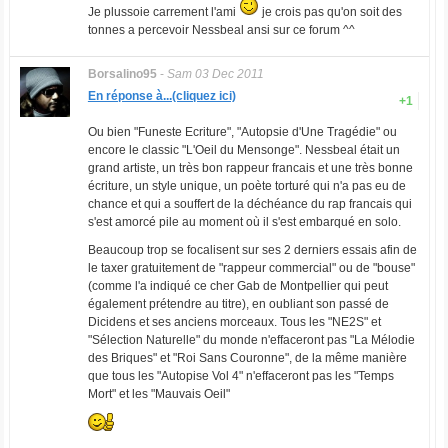
Je plussoie carrement l'ami
je crois pas qu'on soit des
tonnes a percevoir Nessbeal ansi sur ce forum ^^
Borsalino95
-
Sam 03 Dec 2011
En réponse à...(cliquez ici)
+1
Ou bien "Funeste Ecriture", "Autopsie d'Une Tragédie" ou
encore le classic "L'Oeil du Mensonge". Nessbeal était un
grand artiste, un très bon rappeur francais et une très bonne
écriture, un style unique, un poète torturé qui n'a pas eu de
chance et qui a souffert de la déchéance du rap francais qui
s'est amorcé pile au moment où il s'est embarqué en solo.
Beaucoup trop se focalisent sur ses 2 derniers essais afin de
le taxer gratuitement de "rappeur commercial" ou de "bouse"
(comme l'a indiqué ce cher Gab de Montpellier qui peut
également prétendre au titre), en oubliant son passé de
Dicidens et ses anciens morceaux. Tous les "NE2S" et
"Sélection Naturelle" du monde n'effaceront pas "La Mélodie
des Briques" et "Roi Sans Couronne", de la même manière
que tous les "Autopise Vol 4" n'effaceront pas les "Temps
Mort" et les "Mauvais Oeil"