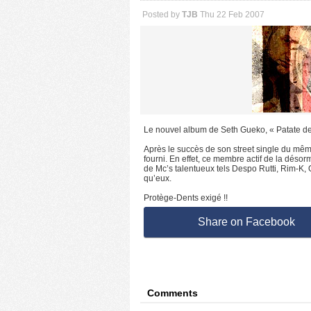
Posted by
TJB
Thu 22 Feb 2007
Le nouvel album de Seth Gueko, « Patate de 
Après le succès de son street single du mêm
fourni. En effet, ce membre actif de la dés
de Mc’s talentueux tels Despo Rutti, Rim-K, 
qu’eux.
Protège-Dents exigé !!
Share on Facebook
Comments