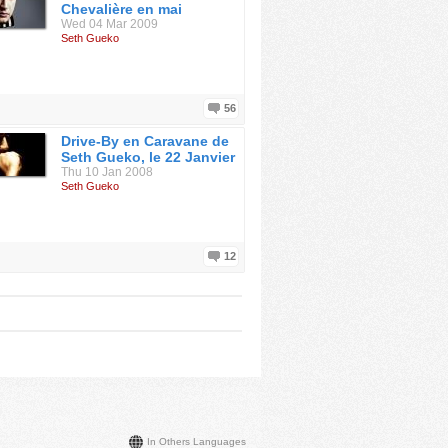
Chevalière en mai
Wed 04 Mar 2009
Seth Gueko
56
Drive-By en Caravane de
Seth Gueko, le 22 Janvier
Thu 10 Jan 2008
Seth Gueko
12
In Others Languages