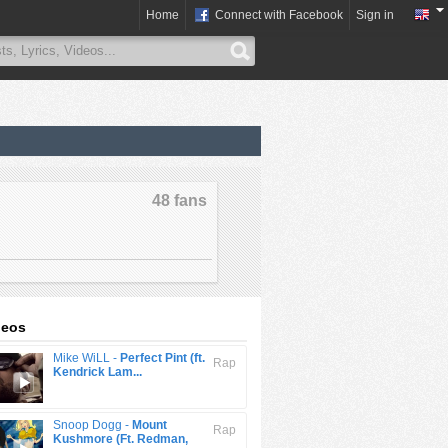
Home
Connect with Facebook
Sign in
48 fans
deos
Mike WiLL -
Perfect Pint (ft.
Rap
Kendrick Lam...
Snoop Dogg -
Mount
Rap
Kushmore (Ft. Redman,