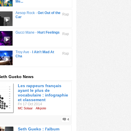
Me...
Aesop Rock -
Get Out of the
Rap
Car
Gucci Mane -
Hurt Feelings
Rap
Troy Ave -
I Ain't Mad At
Rap
Cha
 Seth Gueko News
Les rappeurs français
ayant le plus de
vocabulaire : infographie
et classement
Fri 17 Oct 2014
MC Solaar
Alkpote
4
Seth Gueko : l'album