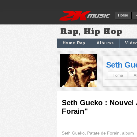
Home
Rap, Hip Hop
Home Rap
Albums
Vide
Seth Gu
Home
A
Seth Gueko : Nouvel 
Forain"
Seth Gueko, Patate de Forain, album