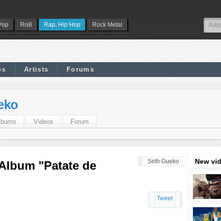
Pop
RnB
Rap, Hip Hop
Rock Metal
os
Artists
Forums
eko
lbums
Videos
Forum
New vi
Seth Gueko
Album "Patate de
Tweet