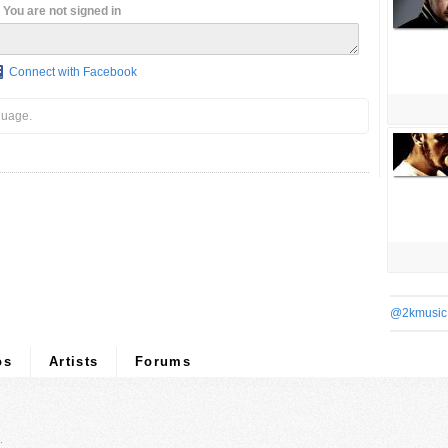
You are not signed in
Connect with Facebook
guage.
@2kmusic
os
Artists
Forums
.