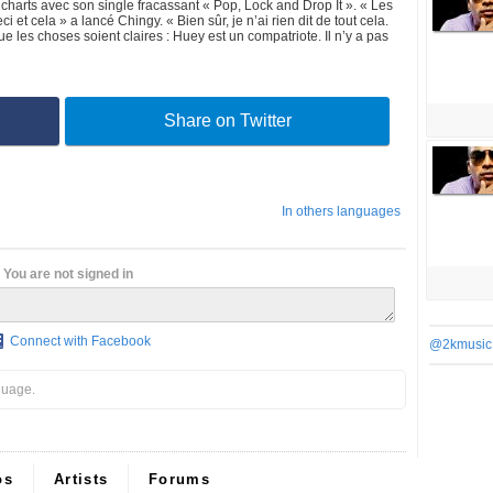
 charts avec son single fracassant « Pop, Lock and Drop It ». « Les
ci et cela » a lancé Chingy. « Bien sûr, je n’ai rien dit de tout cela.
 les choses soient claires : Huey est un compatriote. Il n’y a pas
Share on Twitter
In others languages
You are not signed in
Connect with Facebook
@2kmusic
guage.
os
Artists
Forums