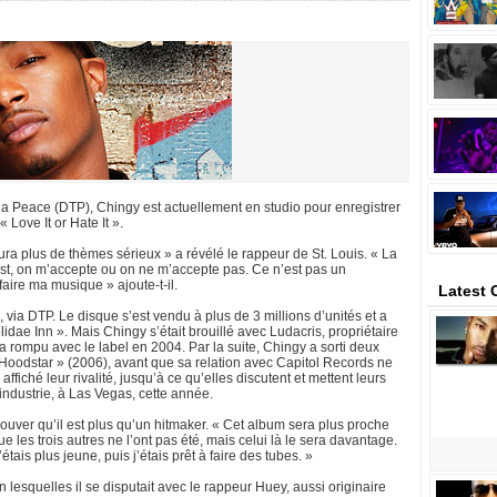
 Peace (DTP), Chingy est actuellement en studio pour enregistrer
 Love It or Hate It ».
 aura plus de thèmes sérieux » a révélé le rappeur de St. Louis. « La
est, on m’accepte ou on ne m’accepte pas. Ce n’est pas un
aire ma musique » ajoute-t-il.
Latest
 via DTP. Le disque s’est vendu à plus de 3 millions d’unités et a
lidae Inn ». Mais Chingy s’était brouillé avec Ludacris, propriétaire
 a rompu avec le label en 2004. Par la suite, Chingy a sorti deux
 Hoodstar » (2006), avant que sa relation avec Capitol Records ne
ffiché leur rivalité, jusqu’à ce qu’elles discutent et mettent leurs
industrie, à Las Vegas, cette année.
uver qu’il est plus qu’un hitmaker. « Cet album sera plus proche
que les trois autres ne l’ont pas été, mais celui là le sera davantage.
tais plus jeune, puis j’étais prêt à faire des tubes. »
lesquelles il se disputait avec le rappeur Huey, aussi originaire