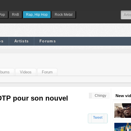
Pop
RnB
Rap, Hip Hop
Rock Metal
os
Artists
Forums
lbums
Videos
Forum
New vi
Chingy
DTP pour son nouvel
Tweet