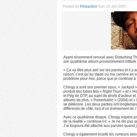
Posted by
Rédaction
Sun 10 Jun 2007
Ayant récemment renoué avec Disturbing Tha
son quatrième album provisoirement intitulé «
« Ça va être plus axé sur les paroles et il y
raison, c’est qu’au stade où ma carrière en 
problème pour moi, parce que je continue à f
Chingy a sorti son premier opus, « Jackpot »,
produit des tubes tels « Right Thurr » et « Ho
et Pdg de DTP, au sujet de droits d’auteur et
albums de plus, « Powerballin » (2004) et «
se détériore. Les deux parties ont longtemps a
différends de côté, lors d’un événement de l’
Avec ce quatrième disque, Chingy espère pro
de la réalité » continue-t-il. « Je ne dis pas 
J’ai toujours été attaché aux paroles quand j’é
Chingy a également écarté les rumeurs selon 