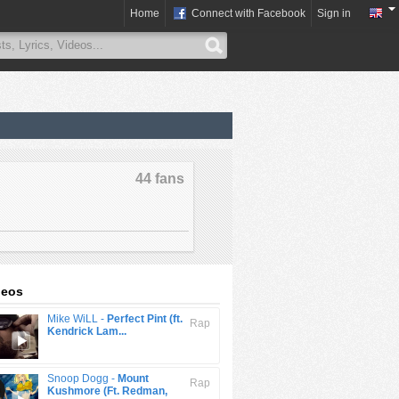
Home
Connect with Facebook
Sign in
44 fans
deos
Mike WiLL -
Perfect Pint (ft.
Rap
Kendrick Lam...
Snoop Dogg -
Mount
Rap
Kushmore (Ft. Redman,