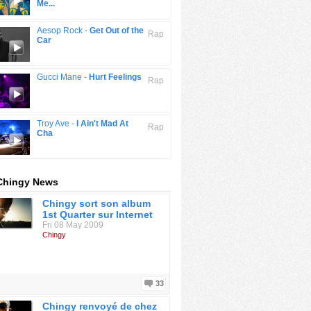
Me...
Aesop Rock -
Get Out of the
Rap
Car
Gucci Mane -
Hurt Feelings
Rap
Troy Ave -
I Ain't Mad At
Rap
Cha
 Chingy News
Chingy sort son album
1st Quarter sur Internet
Fri 08 May 2009
Chingy
33
Chingy renvoyé de chez