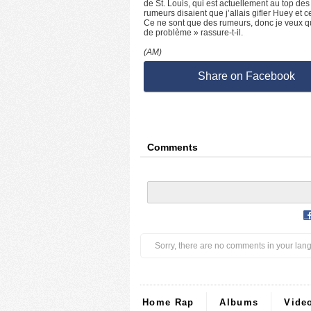
de St. Louis, qui est actuellement au top des
rumeurs disaient que j’allais gifler Huey et ce
Ce ne sont que des rumeurs, donc je veux que
de problème » rassure-t-il.
(AM)
Share on Facebook
Comments
Sorry, there are no comments in your lan
Home Rap
Albums
Vide