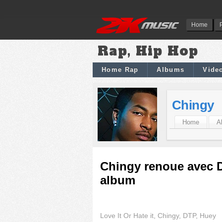
Home
Rap, Hip Hop
Home Rap
Albums
Vide
Chingy
Home
A
Chingy renoue avec 
album
Love It Or Hate it, Chingy, DTP, Huey