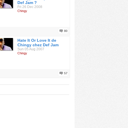
Def Jam ?
Fri 26 Dec 2008
Chingy
80
Hate It Or Love It de
Chingy chez Def Jam
Sun 05 Aug 2007
Chingy
57