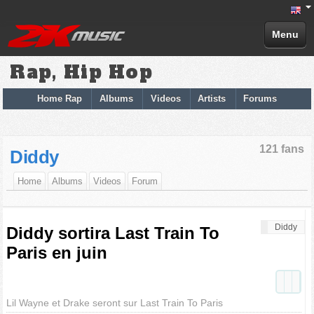
Menu
Rap, Hip Hop
Home Rap
Albums
Videos
Artists
Forums
121 fans
Diddy
Home
Albums
Videos
Forum
Diddy
Diddy sortira Last Train To
Paris en juin
Lil Wayne et Drake seront sur Last Train To Paris