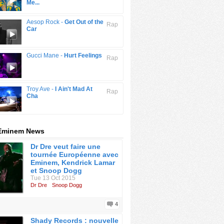
Me...
Aesop Rock -
Get Out of the
Rap
Car
Gucci Mane -
Hurt Feelings
Rap
Troy Ave -
I Ain't Mad At
Rap
Cha
 Eminem News
Dr Dre veut faire une
tournée Européenne avec
Eminem, Kendrick Lamar
et Snoop Dogg
Tue 13 Oct 2015
Dr Dre
Snoop Dogg
4
Shady Records : nouvelle