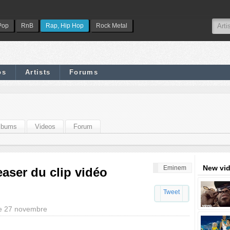
Pop
RnB
Rap, Hip Hop
Rock Metal
os
Artists
Forums
lbums
Videos
Forum
New vi
Eminem
aser du clip vidéo
Tweet
le 27 novembre