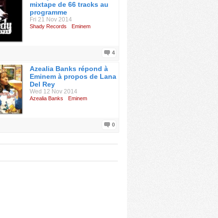
mixtape de 66 tracks au
programme
Fri 21 Nov 2014
Shady Records
Eminem
4
Azealia Banks répond à
Eminem à propos de Lana
Del Rey
Wed 12 Nov 2014
Azealia Banks
Eminem
0