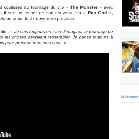
s coulisses du tournage du clip «
The Monster
» avec
ui, il sort un teaser de son nouveau clip «
Rap God
»,
ible en entier le 27 novembre prochain.
nfie :
« Je suis toujours en train d’imaginer le tournage de
uoi les choses devraient ressembler. Je pense toujours à
fais pour presque tous mes sons. »
@2kmusic