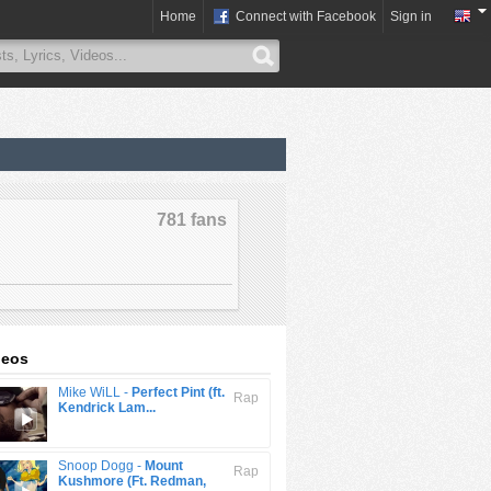
Home
Connect with Facebook
Sign in
781 fans
deos
Mike WiLL -
Perfect Pint (ft.
Rap
Kendrick Lam...
Snoop Dogg -
Mount
Rap
Kushmore (Ft. Redman,