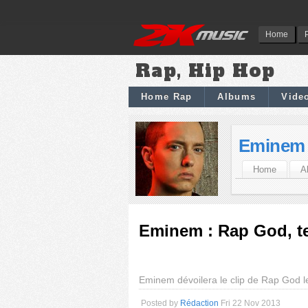
Home
Rap, Hip Hop
Home Rap
Albums
Vide
Eminem
Home
A
Eminem : Rap God, te
Eminem dévoilera le clip de Rap God 
Posted by
Rédaction
Fri 22 Nov 2013