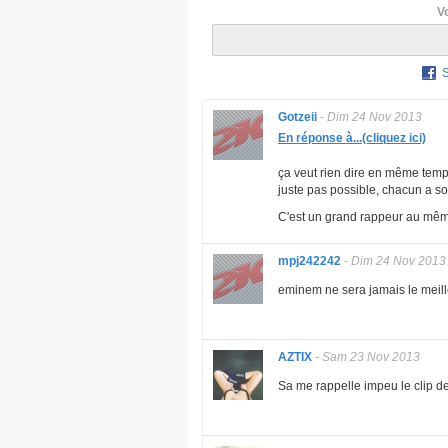
V
Gotzeii
-
Dim 24 Nov 2013
En réponse à...(cliquez ici)
ça veut rien dire en même temps
juste pas possible, chacun a son
C'est un grand rappeur au même 
mpj242242
-
Dim 24 Nov 2013
eminem ne sera jamais le meill
AZTIX
-
Sam 23 Nov 2013
Sa me rappelle impeu le clip d