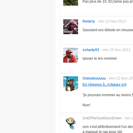
Pas plus de 10. Et j'aime pas 
Rebirty
-
Ven 22 Nov 2013
Saoulant vos débats en mousse 
sshady93
-
Ven 22 Nov 2013
laisser le les nommer
Ouloulouuuuu
-
Ven 22 Nov 2
En réponse à...(cliquez ici)
"
je pourrais nommer au moins 5
Non!
UntilTheSunGoesDown
-
Ven 
non c'est définitivement l'un des
a marqué le rap pour sûr