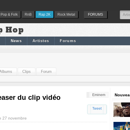
Pop & Folk
RnB
Rap 2K
Rock Metal
FORUMS
p Hop
News
Artistes
Forums
Albums
Clips
Forum
Nouveau
Eminem
aser du clip vidéo
Tweet
le 27 novembre