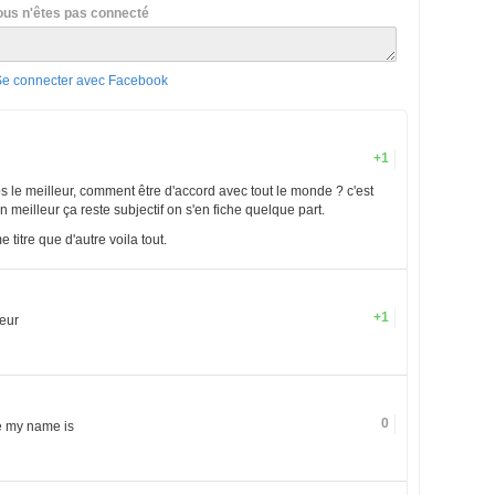
ous n'êtes pas connecté
Se connecter avec Facebook
+1
 le meilleur, comment être d'accord avec tout le monde ? c'est
 meilleur ça reste subjectif on s'en fiche quelque part.
titre que d'autre voila tout.
+1
eur
0
e my name is