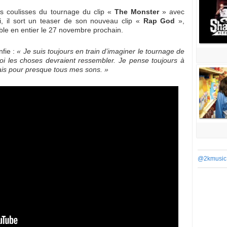
s coulisses du tournage du clip «
The Monster
» avec
ui, il sort un teaser de son nouveau clip «
Rap God
»,
ible en entier le 27 novembre prochain.
nfie :
« Je suis toujours en train d’imaginer le tournage de
uoi les choses devraient ressembler. Je pense toujours à
fais pour presque tous mes sons. »
@2kmusic