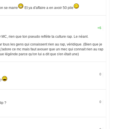
'on se marre
Et ya d'affaire a en avoir 50 pile
+6
 MC, rien que ton pseudo reflète ta culture rap. Le néant.
r tous les gens qui conaissent rien au rap, véridique. (Bien que je
, j'adore ce mc mais faut avouer que un mec qui connait rien au rap
que légénde parce qu'on lui a dit que s'en était une)
0
 ?
0
lip ?