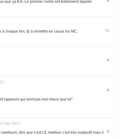
0
plus que ça Em. Le premier comm est totalement stupide
+1
à chaque fois, tjr à remettre en cause les MC.
0
013
0
0 rappeurs qui sont pas mal mieux que lui"
22 Nov 2013
0
 meilleurs, dire que c'est LE meilleur c'est très subjectif mais il