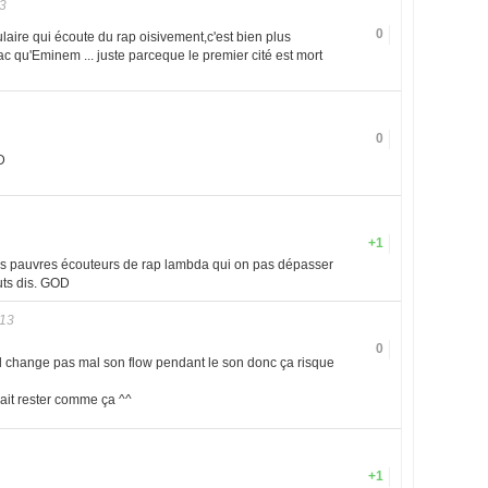
3
0
aire qui écoute du rap oisivement,c'est bien plus
c qu'Eminem ... juste parceque le premier cité est mort
0
D
+1
s pauvres écouteurs de rap lambda qui on pas dépasser
outs dis. GOD
013
0
! Il change pas mal son flow pendant le son donc ça risque
rait rester comme ça ^^
+1