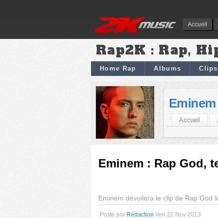
Accueil
Rap2K : Rap, Hi
Home Rap
Albums
Clips
Eminem
Accueil
Eminem : Rap God, te
Eminem dévoilera le clip de Rap God 
Posté par
Rédaction
Ven 22 Nov 2013