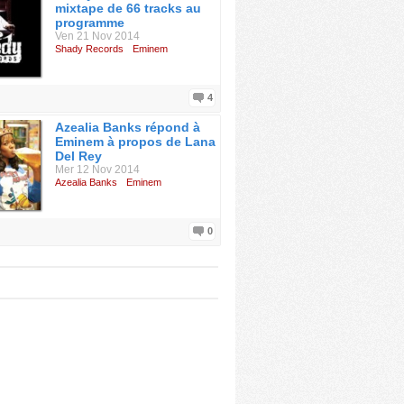
mixtape de 66 tracks au
programme
Ven 21 Nov 2014
Shady Records
Eminem
4
Azealia Banks répond à
Eminem à propos de Lana
Del Rey
Mer 12 Nov 2014
Azealia Banks
Eminem
0