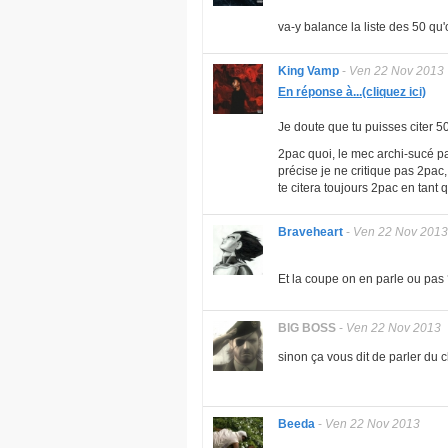
va-y balance la liste des 50 qu
King Vamp
-
Ven 22 Nov 2013
En réponse à...(cliquez ici)
Je doute que tu puisses citer 50
2pac quoi, le mec archi-sucé pa
précise je ne critique pas 2pac
te citera toujours 2pac en tant 
Braveheart
-
Ven 22 Nov 2013
Et la coupe on en parle ou pas
BlG BOSS
-
Ven 22 Nov 2013
sinon ça vous dit de parler du c
Beeda
-
Ven 22 Nov 2013