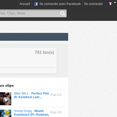
Accueil
Se connecter avec Facebook
Se connecter
781 fan(s)
x clips
Mike WiLL -
Perfect Pint
Rap US
(ft. Kendrick Lam...
Snoop Dogg -
Mount
Rap US
Kushmore (Ft. Redman,