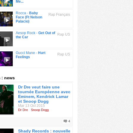
Me...
Rocca -
Baby
Rap Français
Face (Ft Nelson
Palacio)
Aesop Rock -
Get Out of
Rap US
the Car
Gucci Mane -
Hurt
Rap US
Feelings
 : news
Dr Dre veut faire une
tournée Européenne avec
Eminem, Kendrick Lamar
et Snoop Dogg
Mar 13 Oct 2015
Dr Dre
Snoop Dogg
4
Shady Records : nouvelle