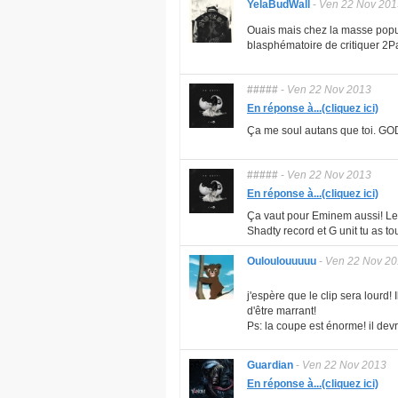
YelaBudWall
-
Ven 22 Nov 201
Ouais mais chez la masse popul
blasphématoire de critiquer 2Pa
#####
-
Ven 22 Nov 2013
En réponse à...(cliquez ici)
Ça me soul autans que toi. GO
#####
-
Ven 22 Nov 2013
En réponse à...(cliquez ici)
Ça vaut pour Eminem aussi! Le
Shadty record et G unit tu as t
Ouloulouuuuu
-
Ven 22 Nov 2
j'espère que le clip sera lourd
d'être marrant!
Ps: la coupe est énorme! il dev
Guardian
-
Ven 22 Nov 2013
En réponse à...(cliquez ici)