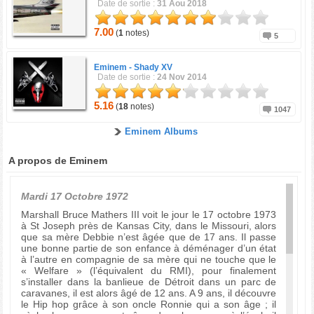
Date de sortie :
31 Aou 2018
7.00
(
1
notes)
5
Eminem -
Shady XV
Date de sortie :
24 Nov 2014
5.16
(
18
notes)
1047
Eminem Albums
A propos de Eminem
Mardi 17 Octobre 1972
Marshall Bruce Mathers III voit le jour le 17 octobre 1973
à St Joseph près de Kansas City, dans le Missouri, alors
que sa mère Debbie n’est âgée que de 17 ans. Il passe
une bonne partie de son enfance à déménager d’un état
à l’autre en compagnie de sa mère qui ne touche que le
« Welfare » (l’équivalent du RMI), pour finalement
s’installer dans la banlieue de Détroit dans un parc de
caravanes, il est alors âgé de 12 ans. A 9 ans, il découvre
le Hip hop grâce à son oncle Ronnie qui a son âge ; il