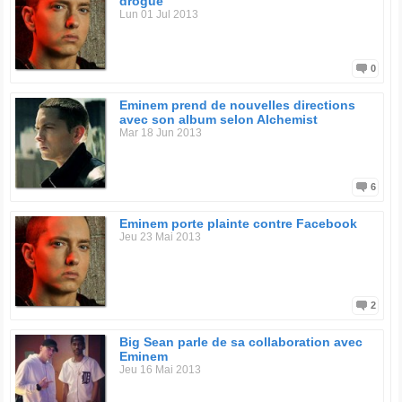
drogue
- This That Gangsta Thug Shit (9. Rock City)
Lun 01 Jul 2013
- Tupac Resurrection soundtracks (3. One Day At A Time)
- Tupac - Loyal To The Game (1. Soldier Like Me (AKA
Return Of The Soulja) - 5. Black Cotton)
- Obie Trice – Cheers (4. Lady - 8. Shit Hits The Fan - 10.
0
We All Die One Day - 13. Hands On You –17. Outro)
- Kanye West - I'm Good (27. Stir Crazy)
- Wild Wild West soundtracks (07. Bad Guys Always Die)
Eminem prend de nouvelles directions
- Xzibit - Restless (10 Don't Approach Me)
avec son album selon Alchemist
- Xzibit - Man vs. Machine (11. My Name)
Mar 18 Jun 2013
- Lloyd Banks - The Hunger For More (9 Warrior Part 2)
6
Eminem porte plainte contre Facebook
Jeu 23 Mai 2013
2
Big Sean parle de sa collaboration avec
Eminem
Jeu 16 Mai 2013