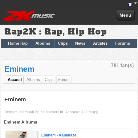
Menu
Rap2K : Rap, Hip Hop
Home Rap
Albums
Clips
News
Artistes
Forums
781 fan(s)
Eminem
Accueil
Albums
Clips
Forum
Eminem
Eminem
Marshall Bruce Mathers III
Rappeur
781 fan(s)
Eminem Albums
Eminem -
Kamikaze