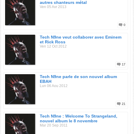
autres chanteurs métal
Ven 05 Avr 2013
0
Tech N9ne veut collaborer avec Eminem
et Rick Ross
Ven 12 Oct 2012
17
Tech N9ne parle de son nouvel album
EBAH
Lun 06 Aou 2012
21
Tech N9ne : Welcome To Strangeland,
nouvel album le 8 novembre
Mar 20 Sep 2011