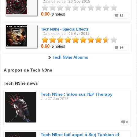
Date de sortie :
20 Nov 2015
0.00
(
0
notes)
82
Tech N9ne -
Special Effects
Date de sortie :
05 Avr 2015
8.60
(
5
notes)
16
Tech N9ne Albums
A propos de Tech N9ne
Tech N9ne news
Tech N9ne : infos sur l'EP Therapy
Jeu 27 Jun 2013
0
Tech N9ne fait appel à Serj Tankian et