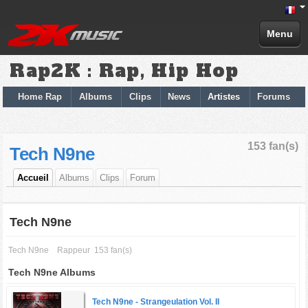
Menu
Rap2K : Rap, Hip Hop
Home Rap
Albums
Clips
News
Artistes
Forums
153 fan(s)
Tech N9ne
Accueil
Albums
Clips
Forum
Tech N9ne
Tech N9ne
Rappeur
153 fan(s)
Tech N9ne Albums
Tech N9ne -
Strangeulation Vol. II