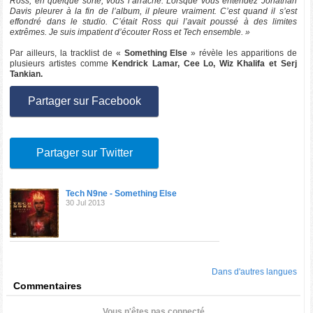
Ross, en quelque sorte, vous l’arrache. Lorsque vous entendez Jonathan
Davis pleurer à la fin de l’album, il pleure vraiment. C’est quand il s’est
effondré dans le studio. C’était Ross qui l’avait poussé à des limites
extrêmes. Je suis impatient d’écouter Ross et Tech ensemble. »
Par ailleurs, la tracklist de «
Something Else
» révèle les apparitions de
plusieurs artistes comme
Kendrick Lamar, Cee Lo, Wiz Khalifa et Serj
Tankian.
Partager sur Facebook
Partager sur Twitter
Tech N9ne - Something Else
30 Jul 2013
Dans d'autres langues
Commentaires
Vous n'êtes pas connecté