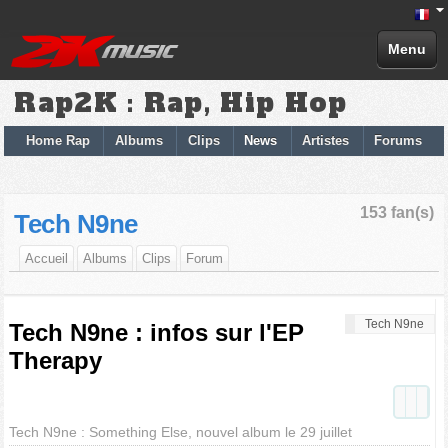
Menu
Rap2K : Rap, Hip Hop
Home Rap
Albums
Clips
News
Artistes
Forums
153 fan(s)
Tech N9ne
Accueil
Albums
Clips
Forum
Tech N9ne
Tech N9ne : infos sur l'EP
Therapy
Tech N9ne : Something Else, nouvel album le 29 juillet