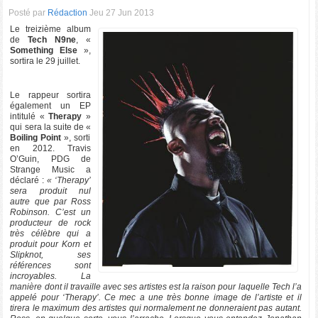
Posté par
Rédaction
Jeu 27 Jun 2013
Le treizième album
de
Tech N9ne
, «
Something Else
»,
sortira le 29 juillet.
Le rappeur sortira
également un EP
intitulé «
Therapy
»
qui sera la suite de «
Boiling Point
», sorti
en 2012. Travis
O’Guin, PDG de
Strange Music a
déclaré :
« ‘Therapy’
sera produit nul
autre que par Ross
Robinson. C’est un
producteur de rock
très célèbre qui a
produit pour Korn et
Slipknot, ses
références sont
incroyables. La
manière dont il travaille avec ses artistes est la raison pour laquelle Tech l’a
appelé pour ‘Therapy’. Ce mec a une très bonne image de l’artiste et il
tirera le maximum des artistes qui normalement ne donneraient pas autant.