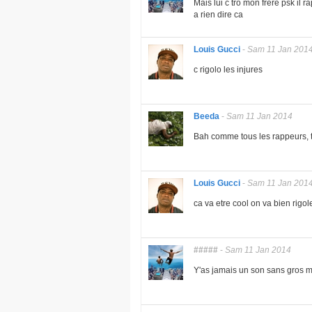
Mais lui c tro mon frère psk il r
a rien dire ca
Louis Gucci
-
Sam 11 Jan 201
c rigolo les injures
Beeda
-
Sam 11 Jan 2014
Bah comme tous les rappeurs, t
Louis Gucci
-
Sam 11 Jan 201
ca va etre cool on va bien rigol
#####
-
Sam 11 Jan 2014
Y'as jamais un son sans gros 