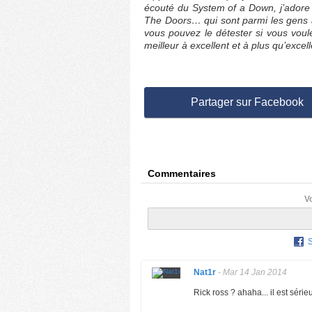
écouté du System of a Down, j’adore 
The Doors… qui sont parmi les gens av
vous pouvez le détester si vous voule
meilleur à excellent et à plus qu’excell
Partager sur Facebook
Commentaires
V
Nat1r
-
Mar 14 Jan 2014
Rick ross ? ahaha... il est série