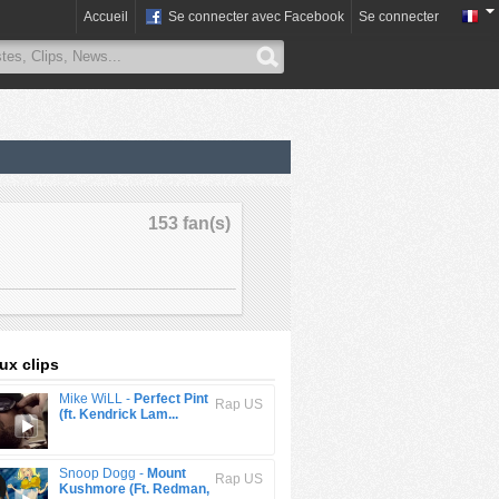
Accueil
Se connecter avec Facebook
Se connecter
153 fan(s)
x clips
Mike WiLL -
Perfect Pint
Rap US
(ft. Kendrick Lam...
Snoop Dogg -
Mount
Rap US
Kushmore (Ft. Redman,