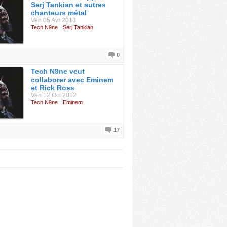
Serj Tankian et autres
chanteurs métal
Ven 05 Avr 2013
Tech N9ne
Serj Tankian
0
Tech N9ne veut
collaborer avec Eminem
et Rick Ross
Ven 12 Oct 2012
Tech N9ne
Eminem
17