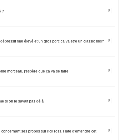
0
é ?
0
dépressif mal élevé et un gros porc ca va etre un classic mdrr
0
e morceau, j'espère que ça va se faire !
0
me si on le savait pas déjà
0
concernant ses propos sur rick ross. Hate d'entendre cet