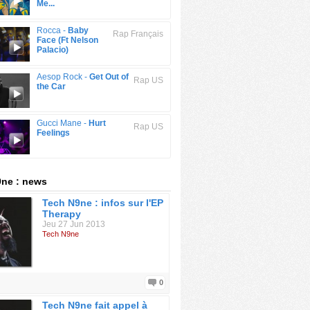
Me...
Rocca -
Baby
Rap Français
Face (Ft Nelson
Palacio)
Aesop Rock -
Get Out of
Rap US
the Car
Gucci Mane -
Hurt
Rap US
Feelings
ne : news
Tech N9ne : infos sur l'EP
Therapy
Jeu 27 Jun 2013
Tech N9ne
0
Tech N9ne fait appel à