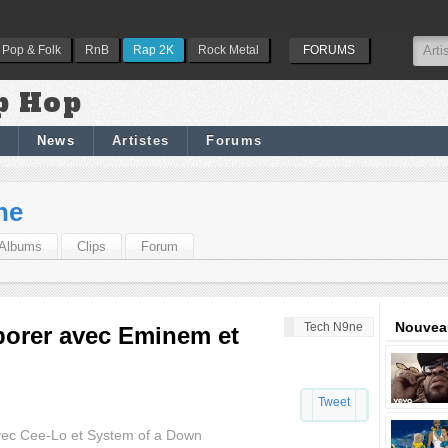
Pop & Folk
RnB
Rap 2K
Rock Metal
FORUMS
p Hop
News
Artistes
Forums
ne
Albums
Clips
Forum
Nouveau
Tech N9ne
borer avec Eminem et
Tweet
avec Cee-Lo et System of a Down