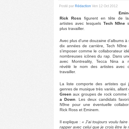
Posté par
Rédaction
Ven 12 Oct 2012
Emi
Rick Ross
figurent en tête de la
artistes avec lesquels
Tech N9ne
s
plus travailler.
Avec plus d'une douzaine d’albums à s
dix années de carrière, Tech N9ne 
s'imposer comme le collaborateur id
nombreuses icônes du rap. Dans une
avec Montreality, Tecca Nina a 
révélé le nom des artistes avec q
travailler.
La liste comporte des artistes qui 
genres de musique très variés, allant
Green
aux groupes de rock comme
a Down
. Les deux candidats favor
N9ne pour une éventuelle collabor
Rick Ross et Eminem.
Il explique :
« J’ai toujours voulu fa
rapper avec celui que je crois être le 