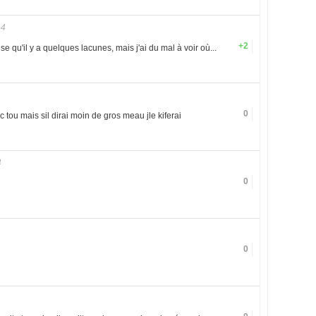
14
+2
se qu'il y a quelques lacunes, mais j'ai du mal à voir où...
0
s c tou mais sil dirai moin de gros meau jle kiferai
4
0
0