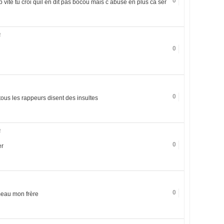
0
ap vite tu croi quil en dit pas bocou mais c abusé en plus ca ser
4
0
0
ous les rappeurs disent des insultes
4
0
er
0
meau mon frère