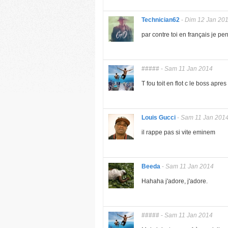
Technician62
-
Dim 12 Jan 20
par contre toi en français je pen
#####
-
Sam 11 Jan 2014
T fou toit en flot c le boss apre
Louis Gucci
-
Sam 11 Jan 201
il rappe pas si vite eminem
Beeda
-
Sam 11 Jan 2014
Hahaha j'adore, j'adore.
#####
-
Sam 11 Jan 2014