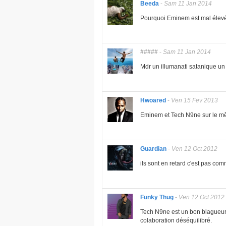
Beeda
-
Sam 11 Jan 2014
Pourquoi Eminem est mal élev
#####
-
Sam 11 Jan 2014
Mdr un illumanati satanique un 
Hwoared
-
Ven 15 Fev 2013
Eminem et Tech N9ne sur le mêm
Guardian
-
Ven 12 Oct 2012
ils sont en retard c'est pas com
Funky Thug
-
Ven 12 Oct 2012
Tech N9ne est un bon blagueur 
colaboration déséquilibré.