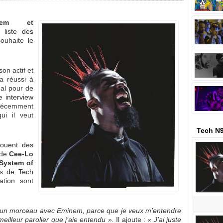
nem et
 liste des
ouhaite le
on actif et
a réussi à
éal pour de
 interview
récemment
ui il veut
Tech N9
jouent des
 de
Cee-Lo
System of
is de Tech
ation sont
ire un morceau avec Eminem, parce que je veux m’entendre
meilleur parolier que j’aie entendu ».
Il ajoute :
« J’ai juste