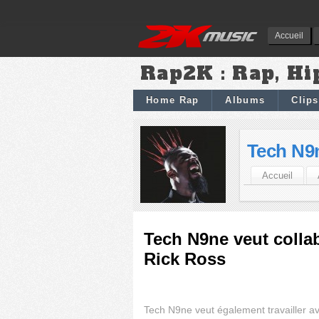
Accueil
Rap2K : Rap, Hi
Home Rap
Albums
Clips
Tech N9
Accueil
Tech N9ne veut colla
Rick Ross
Tech N9ne veut également travailler 