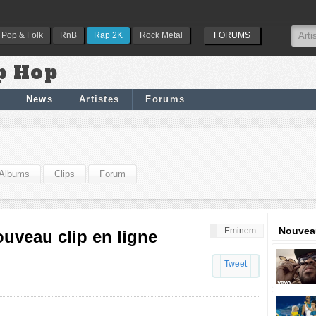
Pop & Folk
RnB
Rap 2K
Rock Metal
FORUMS
p Hop
News
Artistes
Forums
Albums
Clips
Forum
Nouveau
Eminem
ouveau clip en ligne
Tweet