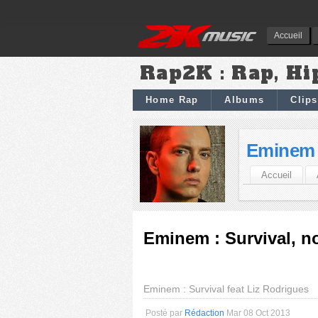
Accueil
Rap2K : Rap, Hi
Home Rap
Albums
Clips
Eminem
Accueil
Eminem : Survival, n
Eminem : Survival feat Liz Rodrigues
Posté par
Rédaction
Mar 08 Oct 2013