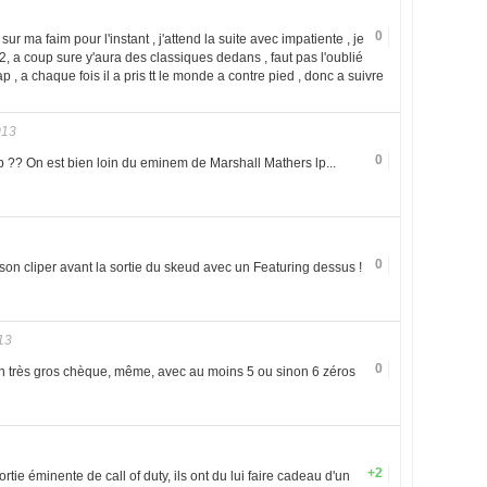
0
e sur ma faim pour l'instant , j'attend la suite avec impatiente , je
 a coup sure y'aura des classiques dedans , faut pas l'oublié
, a chaque fois il a pris tt le monde a contre pied , donc a suivre
013
0
ub ?? On est bien loin du eminem de Marshall Mathers lp...
0
 son cliper avant la sortie du skeud avec un Featuring dessus !
13
0
re un très gros chèque, même, avec au moins 5 ou sinon 6 zéros
+2
rtie éminente de call of duty, ils ont du lui faire cadeau d'un