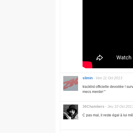
slimin
-
Ven 11 Oct 2013
tracklist officielle devoilée ! su
mecs merde! "
36Chambers
-
Jeu 10 Oct 201
C pas mal, il reste égal à lui mê