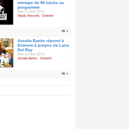
mixtape de 66 tracks au
programme
Ven 21 Nov 2014
Shady Records
Eminem
4
Azealia Banks répond à
Eminem à propos de Lana
Del Rey
Mer 12 Nov 2014
Azealia Banks
Eminem
0