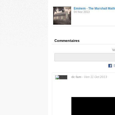
Eminem - The Marshall Math
04 Nov 2013
Commentaires
V
dc fam
-
Ven 11 Oct 2013