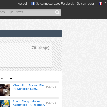
Accueil
Se connecter avec Facebook
Se connecter
781 fan(s)
x clips
Mike WiLL -
Perfect Pint
Rap US
(ft. Kendrick Lam...
Snoop Dogg -
Mount
Rap US
Kushmore (Ft. Redman,