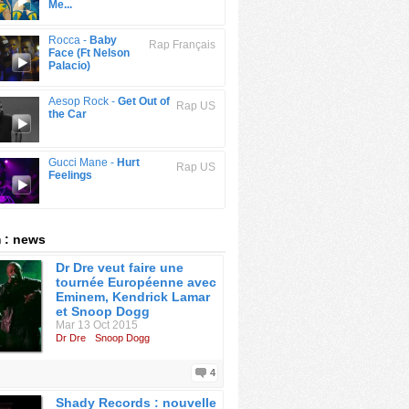
Me...
Rocca -
Baby
Rap Français
Face (Ft Nelson
Palacio)
Aesop Rock -
Get Out of
Rap US
the Car
Gucci Mane -
Hurt
Rap US
Feelings
 : news
Dr Dre veut faire une
tournée Européenne avec
Eminem, Kendrick Lamar
et Snoop Dogg
Mar 13 Oct 2015
Dr Dre
Snoop Dogg
4
Shady Records : nouvelle