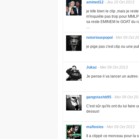
amined12
-
Jeu 10 Oct 2013
je kife bien le clip ,mais je rest
m'inquiète pas trop pour MMLP2,
sa reste EMINEM le GOAT du rap 
....
notoriouspopol
-
Mer 09 Oct 2
je pige pas c'est clip ou une p
Jukaz
-
Mer 09 Oct 2013
Je pense il va lancer un autres
gangstashit95
-
Mer 09 Oct 20
C'est sûr qu'ils ont du lui fai
dessus!
mafiosios
-
Mer 09 Oct 2013
Il a clippé ce morceau pour la so