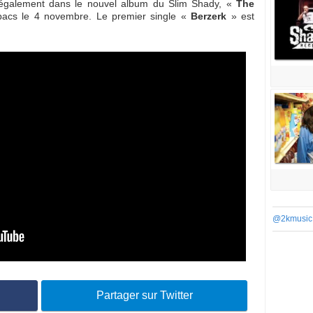
re également dans le nouvel album du Slim Shady, «
The
bacs le 4 novembre. Le premier single «
Berzerk
» est
@2kmusic
Partager sur Twitter