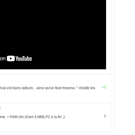
+1
rvival est dans lalbum... ainsi qu'un feat rhianna. " chiotte les
3
0
me. + Petit clin d'oeil à MMLP2 à la fin ;)