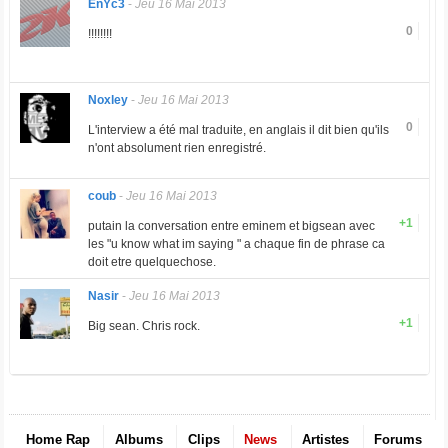
EnYc3
-
Jeu 16 Mai 2013
0
!!!!!!!!
Noxley
-
Jeu 16 Mai 2013
0
L'interview a été mal traduite, en anglais il dit bien qu'ils
n'ont absolument rien enregistré.
coub
-
Jeu 16 Mai 2013
+1
putain la conversation entre eminem et bigsean avec
les "u know what im saying " a chaque fin de phrase ca
doit etre quelquechose.
Nasir
-
Jeu 16 Mai 2013
+1
Big sean. Chris rock.
Home Rap
Albums
Clips
News
Artistes
Forums