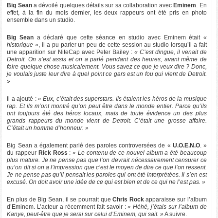
Big Sean
a dévoilé quelques détails sur sa collaboration avec
Eminem
. En
effet, à la fin du mois dernier, les deux rappeurs ont été pris en photo
ensemble dans un studio.
Big Sean
a déclaré que cette séance en studio avec Eminem était
«
historique »
, il a pu parler un peu de cette session au studio lorsqu’il a fait
une apparition sur NiteCap avec Peter Bailey :
« C’est dingue, il venait de
Detroit. On s’est assis et on a parlé pendant des heures, avant même de
faire quelque chose musicalement. Vous savez ce que je veux dire ? Donc,
je voulais juste leur dire à quel point ce gars est un fou qui vient de Detroit.
»
Il a ajouté :
« Eux, c’était des superstars. Ils étaient les héros de la musique
rap. Et ils m’ont montré qu’on peut être dans le monde entier. Parce qu’ils
ont toujours été des héros locaux, mais de toute évidence un des plus
grands rappeurs du monde vient de Detroit. C’était une grosse affaire.
C’était un homme d’honneur. »
Big Sean a également parlé des paroles controversées de «
U.O.E.N.O
. »
du rappeur
Rick Ross
:
« Le contenu de ce nouvel album a été beaucoup
plus mature. Je ne pense pas que l’on devrait nécessairement censurer ce
qu’on dit si on a l’impression que c’est le moyen de dire ce que l’on ressent.
Je ne pense pas qu’il pensait les paroles qui ont été interprétées. Il s’en est
excusé. On doit avoir une idée de ce qui est bien et de ce qui ne l’est pas. »
En plus de Big Sean, il se pourrait que
Chris Rock
apparaisse sur l’album
d’Eminem. L’acteur a récemment fait savoir :
« Héhé, j’étais sur l’album de
Kanye, peut-être que je serai sur celui d’Eminem, qui sait. »
A suivre.