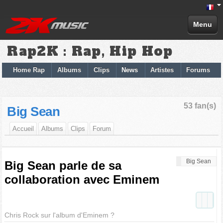
Menu
Rap2K : Rap, Hip Hop
Home Rap
Albums
Clips
News
Artistes
Forums
53 fan(s)
Big Sean
Accueil
Albums
Clips
Forum
Big Sean
Big Sean parle de sa
collaboration avec Eminem
Chris Rock sur l'album d'Eminem ?