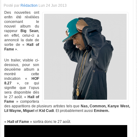
Posté par
Rédaction
Lun 24 Jun 2013
Des nouvelles ont
enfin été révélées
concernant le
nouvel album du
rappeur
Big Sean
,
en effet, celui-ci a
annoncé la date de
sortie de «
Hall of
Fame
».
Un trailer, visible ci-
dessous, pour son
deuxième album a
montré cette
indication «
HOF
8.27
», ce qui
signifie que l’opus
sera disponible dès
le 27 août. «
Hall of
Fame
» comportera
des apparitions de plusieurs artistes tels que
Nas, Common, Kanye West,
Lil Wayne, Miguel
et
Kid Cudi
. Et probablement aussi
Eminem.
«
Hall of Fame
» sortira donc le 27 août.