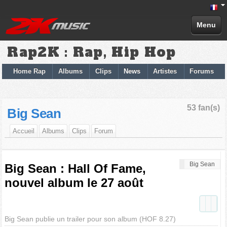
Menu
Rap2K : Rap, Hip Hop
Home Rap
Albums
Clips
News
Artistes
Forums
53 fan(s)
Big Sean
Accueil
Albums
Clips
Forum
Big Sean
Big Sean : Hall Of Fame,
nouvel album le 27 août
Big Sean publie un trailer pour son album (HOF 8.27)