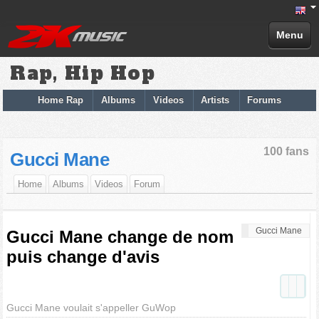
Menu
Rap, Hip Hop
Home Rap
Albums
Videos
Artists
Forums
100 fans
Gucci Mane
Home
Albums
Videos
Forum
Gucci Mane
Gucci Mane change de nom
puis change d'avis
Gucci Mane voulait s'appeller GuWop