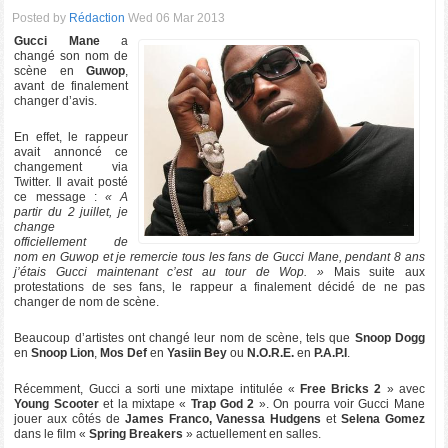
Posted by
Rédaction
Wed 06 Mar 2013
Gucci Mane
a
changé son nom de
scène en
Guwop
,
avant de finalement
changer d’avis.
En effet, le rappeur
avait annoncé ce
changement via
Twitter. Il avait posté
ce message :
« A
partir du 2 juillet, je
change
officiellement de
nom en Guwop et je remercie tous les fans de Gucci Mane, pendant 8 ans
j’étais Gucci maintenant c’est au tour de Wop. »
Mais suite aux
protestations de ses fans, le rappeur a finalement décidé de ne pas
changer de nom de scène.
Beaucoup d’artistes ont changé leur nom de scène, tels que
Snoop Dogg
en
Snoop Lion
,
Mos Def
en
Yasiin Bey
ou
N.O.R.E.
en
P.A.P.I
.
Récemment, Gucci a sorti une mixtape intitulée «
Free Bricks 2
» avec
Young Scooter
et la mixtape «
Trap God 2
». On pourra voir Gucci Mane
jouer aux côtés de
James Franco, Vanessa Hudgens
et
Selena Gomez
dans le film «
Spring Breakers
» actuellement en salles.