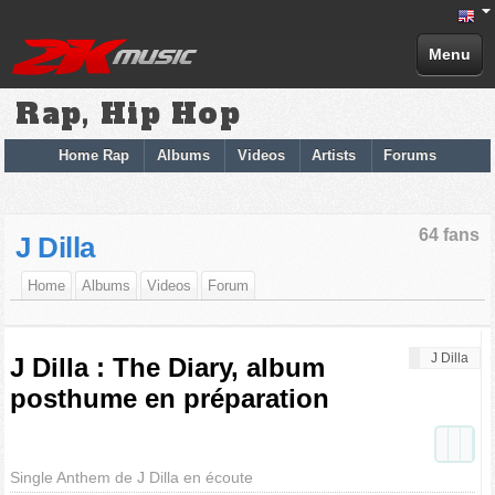
Menu
Rap, Hip Hop
Home Rap
Albums
Videos
Artists
Forums
64 fans
J Dilla
Home
Albums
Videos
Forum
J Dilla
J Dilla : The Diary, album
posthume en préparation
Single Anthem de J Dilla en écoute