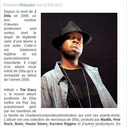
Posted by
Rédaction
Tue 12 Feb 2013
Depuis la mort de
J
Dilla
en 2006, un
bon nombre
d’œuvres
posthumes sont
sorties, dont le
degré de légitimité
varie d’une œuvre à
une autre. Celle-ci
est totalement
légitime et est
particulièrement
importante. Il s’agit
d’un album vocal
inédit de Dilla qu’il a
enregistré au début
de l’année 2000.
Intitulé «
The Diary
», le nouvel album
posthume de Dilla
sortira via Pay Jay,
actuellement géré
par les membres de
la famille du chanteur/compositeur/producteur, qui sont ses ayants-droits.
L’album est une collection de morceaux de Dilla, produits par
Madlib, Pete
Rock, Nottz, House Shoes, Karriem Riggins
et d’autres producteurs. En