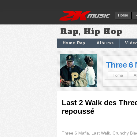
Home
Rap, Hip Hop
Home Rap
Albums
Vide
Three 6 
Home
A
Last 2 Walk des Thre
repoussé
Three 6 Mafia, Last Walk, Crunchy Bla