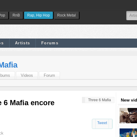
Pop
RnB
Rap, Hip Hop
Rock Metal
os
Artists
Forums
Mafia
lbums
Videos
Forum
New vi
Three 6 Mafia
e 6 Mafia encore
Tweet
ck