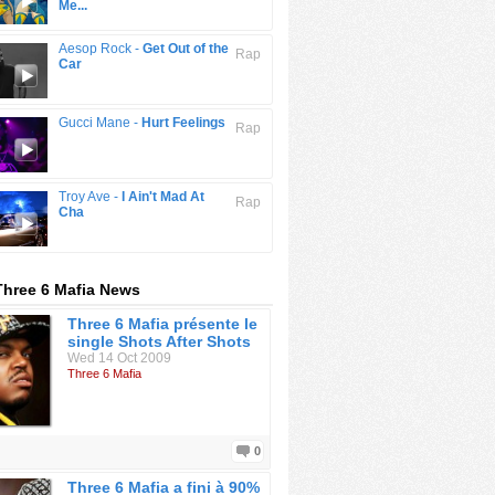
Me...
Aesop Rock -
Get Out of the
Rap
Car
Gucci Mane -
Hurt Feelings
Rap
Troy Ave -
I Ain't Mad At
Rap
Cha
Three 6 Mafia News
Three 6 Mafia présente le
single Shots After Shots
Wed 14 Oct 2009
Three 6 Mafia
0
Three 6 Mafia a fini à 90%