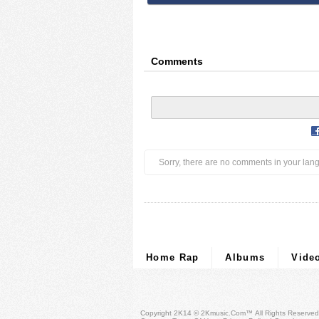
Comments
Sorry, there are no comments in your lan
Home Rap
Albums
Vide
Copyright 2K14 © 2Kmusic.com™
All Rights Reserved