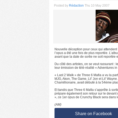
Posted by
Rédaction
Thu 10 May 2007
Nouvelle déception pour ceux qui attendent l
l’opus a été une fois de plus reportée. L’alb
avant que la date de sortie ne soit reportée 
Du côté des artistes, on se veut rassurant :
leur émission de télé-réalité « Adventures in 
« Last 2 Walk » de Three 6 Mafia a vu la part
MJG, Akon, The Game, Lil' Jon et Lil' Wayne.
Chamillionaire, avait débuté à la 54ème plac
Et tandis que Three 6 Mafia s’apprête à sor
prépare également son retour sur le devant 
», ce 1er opus de Crunchy Black sera dans l
(AM)
Share on Facebook