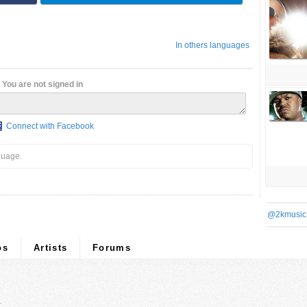
In others languages
You are not signed in
Connect with Facebook
guage.
@2kmusic
os
Artists
Forums
.