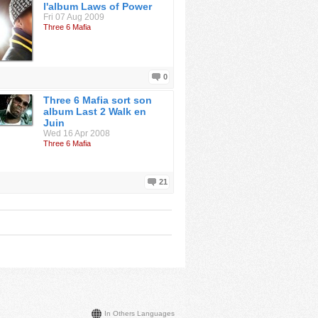
l'album Laws of Power
Fri 07 Aug 2009
Three 6 Mafia
0
Three 6 Mafia sort son
album Last 2 Walk en
Juin
Wed 16 Apr 2008
Three 6 Mafia
21
In Others Languages