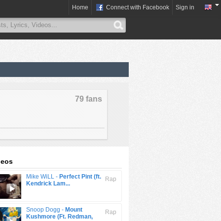
Home
Connect with Facebook
Sign in
79 fans
deos
Mike WiLL -
Perfect Pint (ft.
Rap
Kendrick Lam...
Snoop Dogg -
Mount
Rap
Kushmore (Ft. Redman,