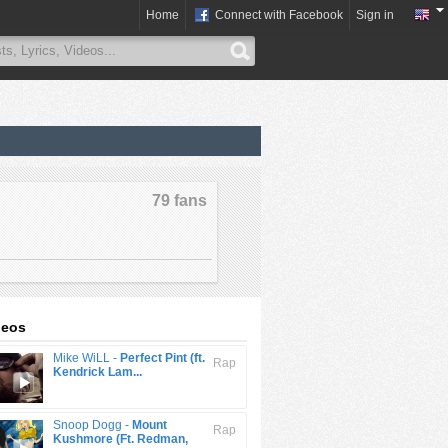
Home
Connect with Facebook
Sign in
79 fans
deos
Mike WiLL -
Perfect Pint (ft.
Rap
Kendrick Lam...
Snoop Dogg -
Mount
Rap
Kushmore (Ft. Redman,