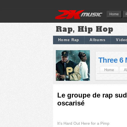
Home
Rap, Hip Hop
Home Rap
Albums
Vide
Three 6 
Home
A
Le groupe de rap sud
oscarisé
It's Hard Out Here for a Pimp