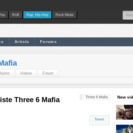
Pop
RnB
Rap, Hip Hop
Rock Metal
os
Artists
Forums
Mafia
lbums
Videos
Forum
New vi
Three 6 Mafia
iste Three 6 Mafia
Tweet