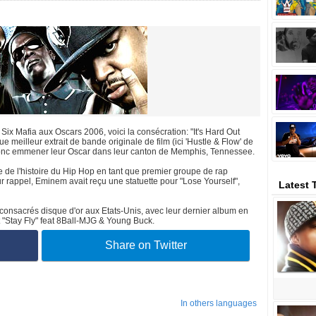
ix Mafia aux Oscars 2006, voici la consécration: "It's Hard Out
 meilleur extrait de bande originale de film (ici 'Hustle & Flow' de
 donc emmener leur Oscar dans leur canton de Memphis, Tennessee.
e de l'histoire du Hip Hop en tant que premier groupe de rap
ur rappel, Eminem avait reçu une statuette pour "Lose Yourself",
Latest 
 consacrés disque d'or aux Etats-Unis, avec leur dernier album en
 "Stay Fly" feat 8Ball-MJG & Young Buck.
Share on Twitter
In others languages