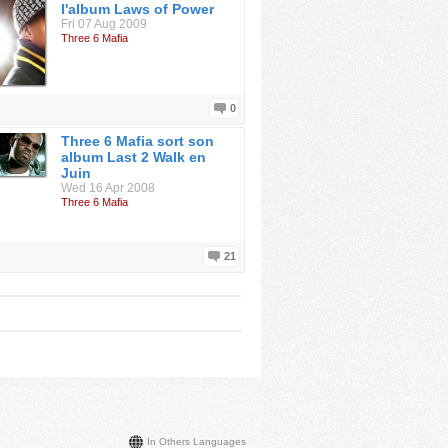
l'album Laws of Power
Fri 07 Aug 2009
Three 6 Mafia
0
Three 6 Mafia sort son
album Last 2 Walk en
Juin
Wed 16 Apr 2008
Three 6 Mafia
21
In Others Languages