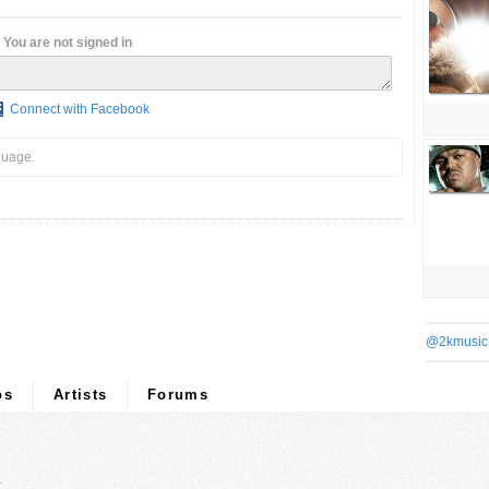
You are not signed in
Connect with Facebook
guage.
@2kmusic
os
Artists
Forums
.