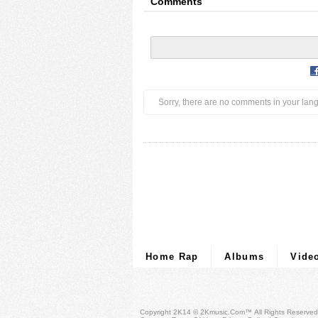
Comments
Sorry, there are no comments in your lan
Home Rap
Albums
Vide
Copyright 2K14 © 2Kmusic.com™
All Rights Reserved