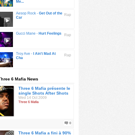
Me...
Aesop Rock -
Get Out of the
Rap
Car
Gucci Mane -
Hurt Feelings
Rap
Troy Ave -
I Ain't Mad At
Rap
Cha
Three 6 Mafia News
Three 6 Mafia présente le
single Shots After Shots
Wed 14 Oct 2009
Three 6 Mafia
0
Three 6 Mafia a fini à 90%